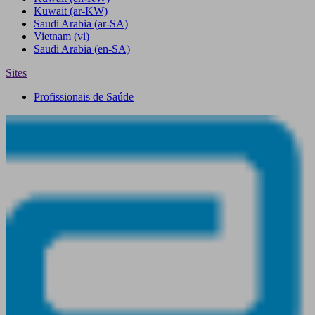
Kuwait
(ar-KW)
Saudi Arabia
(ar-SA)
Vietnam
(vi)
Saudi Arabia
(en-SA)
Sites
Profissionais de Saúde