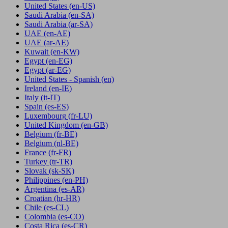
United States
(en-US)
Saudi Arabia
(en-SA)
Saudi Arabia
(ar-SA)
UAE
(en-AE)
UAE
(ar-AE)
Kuwait
(en-KW)
Egypt
(en-EG)
Egypt
(ar-EG)
United States - Spanish
(en)
Ireland
(en-IE)
Italy
(it-IT)
Spain
(es-ES)
Luxembourg
(fr-LU)
United Kingdom
(en-GB)
Belgium
(fr-BE)
Belgium
(nl-BE)
France
(fr-FR)
Turkey
(tr-TR)
Slovak
(sk-SK)
Philippines
(en-PH)
Argentina
(es-AR)
Croatian
(hr-HR)
Chile
(es-CL)
Colombia
(es-CO)
Costa Rica
(es-CR)