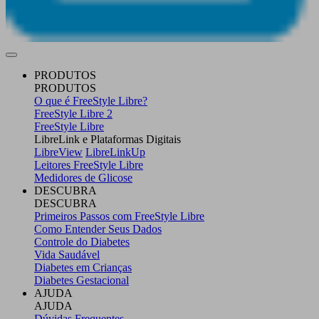
PRODUTOS
PRODUTOS
O que é FreeStyle Libre?
FreeStyle Libre 2
FreeStyle Libre
LibreLink e Plataformas Digitais
LibreView
LibreLinkUp
Leitores FreeStyle Libre
Medidores de Glicose
DESCUBRA
DESCUBRA
Primeiros Passos com FreeStyle Libre
Como Entender Seus Dados
Controle do Diabetes
Vida Saudável
Diabetes em Crianças
Diabetes Gestacional
AJUDA
AJUDA
Dúvidas Frequentes