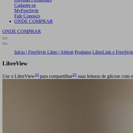
Cadastre-se
MyFreeStyle
Fale Conosco
ONDE COMPRAR
ONDE COMPRAR
Início | FreeStyle Libre | Abbott
Produtos
LibreLink e FreeStyle 
Libre
View
24
26
Use o LibreView
para compartilhar
suas leituras de glicose com 