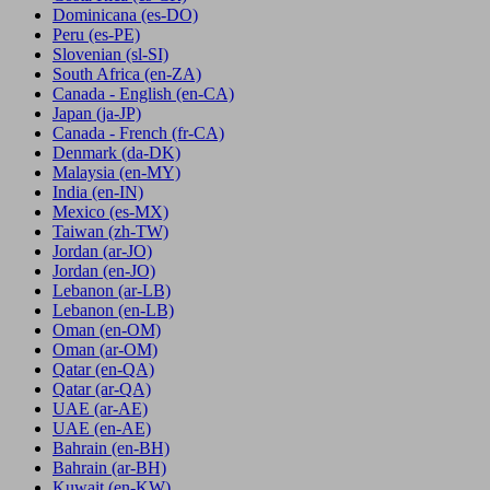
Dominicana
(es-DO)
Peru
(es-PE)
Slovenian
(sl-SI)
South Africa
(en-ZA)
Canada - English
(en-CA)
Japan
(ja-JP)
Canada - French
(fr-CA)
Denmark
(da-DK)
Malaysia
(en-MY)
India
(en-IN)
Mexico
(es-MX)
Taiwan
(zh-TW)
Jordan
(ar-JO)
Jordan
(en-JO)
Lebanon
(ar-LB)
Lebanon
(en-LB)
Oman
(en-OM)
Oman
(ar-OM)
Qatar
(en-QA)
Qatar
(ar-QA)
UAE
(ar-AE)
UAE
(en-AE)
Bahrain
(en-BH)
Bahrain
(ar-BH)
Kuwait
(en-KW)