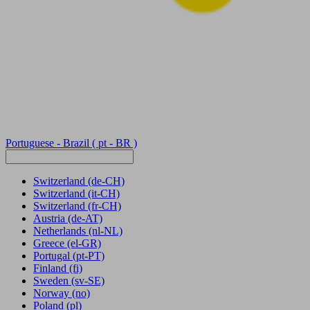
Portuguese - Brazil
( pt - BR )
Switzerland
(de-CH)
Switzerland
(it-CH)
Switzerland
(fr-CH)
Austria
(de-AT)
Netherlands
(nl-NL)
Greece
(el-GR)
Portugal
(pt-PT)
Finland
(fi)
Sweden
(sv-SE)
Norway
(no)
Poland
(pl)