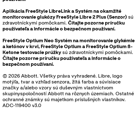
Aplikácia FreeStyle LibreLink a Systém na okamžité
monitorovanie glukózy FreeStyle Libre 2 Plus (Senzor)
sú
zdravotníckymi pomôckami.
Čítajte pozorne príručku
používateľa a informácie o bezpečnom používaní.
FreeStyle Optium Neo Systém na monitorovanie glykémie
a ketónov v krvi, FreeStyle Optium a FreeStyle Optium ß-
Ketone testovacie prúžky
sú zdravotníckymi pomôckami.
Čítajte pozorne príručku používateľa a informácie o
bezpečnom používaní.
© 2026 Abbott. Všetky práva vyhradené. Libre, logo
motýľa, tvar a vzhľad senzora, žltá farba a súvisiace
značky a/alebo vzory sú duševným vlastníctvom
skupinyspoločností Abbott na rôznych územiach. Ostatné
ochranné známky sú majetkom príslušných vlastníkov.
ADC-119400 v3.0