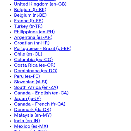
United Kingdom
(en-GB)
Belgium
(fr-BE)
Belgium
(nl-BE)
France
(fr-FR)
Turkey
(tr-TR)
Philippines
(en-PH)
Argentina
(es-AR)
Croatian
(hr-HR)
Portuguese - Brazil
(pt-BR)
Chile
(es-CL)
Colombia
(es-CO)
Costa Rica
(es-CR)
Dominicana
(es-DO)
Peru
(es-PE)
Slovenian
(sl-SI)
South Africa
(en-ZA)
Canada - English
(en-CA)
Japan
(ja-JP)
Canada - French
(fr-CA)
Denmark
(da-DK)
Malaysia
(en-MY)
India
(en-IN)
Mexico
(es-MX)