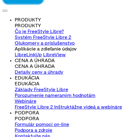
PRODUKTY
PRODUKTY
Čo je FreeStyle Libre?
Systém FreeStyle Libre 2
Glukomery a príslušenstvo
Aplikácie a zdieľanie údajov
LibreLinkUp
LibreView
CENA A ÚHRADA
CENA A ÚHRADA
Detaily ceny a úhrady
EDUKÁCIA
EDUKÁCIA
Základy FreeStyle Libre
Porozumenie nameraným hodnotám
Webináre
FreeStyle Libre 2 Inštruktážne videá a webináre
PODPORA
PODPORA
Formulár pomoci on-line
Podpora a zdroje
Kontaktujte nás