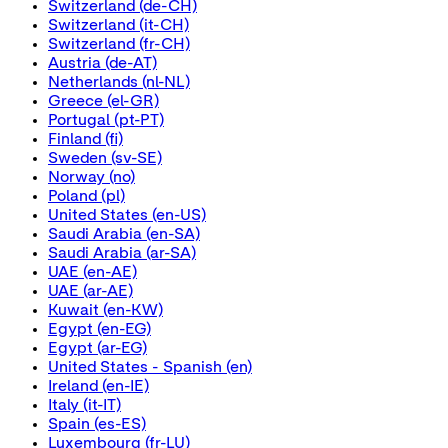
Switzerland
(de-CH)
Switzerland
(it-CH)
Switzerland
(fr-CH)
Austria
(de-AT)
Netherlands
(nl-NL)
Greece
(el-GR)
Portugal
(pt-PT)
Finland
(fi)
Sweden
(sv-SE)
Norway
(no)
Poland
(pl)
United States
(en-US)
Saudi Arabia
(en-SA)
Saudi Arabia
(ar-SA)
UAE
(en-AE)
UAE
(ar-AE)
Kuwait
(en-KW)
Egypt
(en-EG)
Egypt
(ar-EG)
United States - Spanish
(en)
Ireland
(en-IE)
Italy
(it-IT)
Spain
(es-ES)
Luxembourg
(fr-LU)