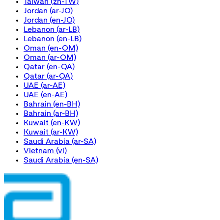
Taiwan
(zh-TW)
Jordan
(ar-JO)
Jordan
(en-JO)
Lebanon
(ar-LB)
Lebanon
(en-LB)
Oman
(en-OM)
Oman
(ar-OM)
Qatar
(en-QA)
Qatar
(ar-QA)
UAE
(ar-AE)
UAE
(en-AE)
Bahrain
(en-BH)
Bahrain
(ar-BH)
Kuwait
(en-KW)
Kuwait
(ar-KW)
Saudi Arabia
(ar-SA)
Vietnam
(vi)
Saudi Arabia
(en-SA)