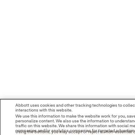
Abbott uses cookies and other tracking technologies to collec
interactions with this website.
We use this information to make the website work for you, sa
personalize content. We also use the information to understa
traffic on this website. We share this information with social 
companies and/or analytics companies for targeted advertising
Using the buttons, you may accept or reject all non-essential 