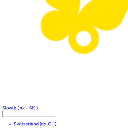
Slovak
( sk - SK )
Switzerland
(de-CH)