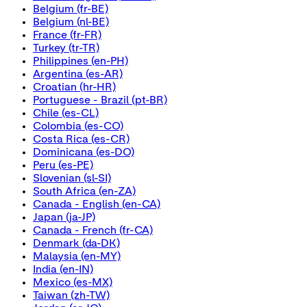
Belgium
(fr-BE)
Belgium
(nl-BE)
France
(fr-FR)
Turkey
(tr-TR)
Philippines
(en-PH)
Argentina
(es-AR)
Croatian
(hr-HR)
Portuguese - Brazil
(pt-BR)
Chile
(es-CL)
Colombia
(es-CO)
Costa Rica
(es-CR)
Dominicana
(es-DO)
Peru
(es-PE)
Slovenian
(sl-SI)
South Africa
(en-ZA)
Canada - English
(en-CA)
Japan
(ja-JP)
Canada - French
(fr-CA)
Denmark
(da-DK)
Malaysia
(en-MY)
India
(en-IN)
Mexico
(es-MX)
Taiwan
(zh-TW)