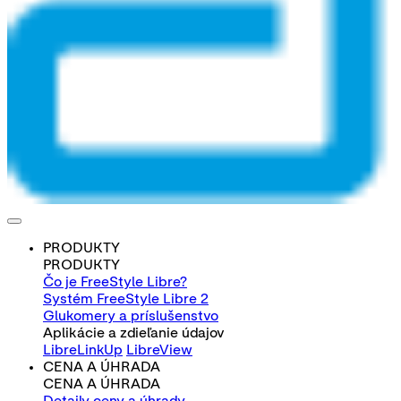
PRODUKTY
PRODUKTY
Čo je FreeStyle Libre?
Systém FreeStyle Libre 2
Glukomery a príslušenstvo
Aplikácie a zdieľanie údajov
LibreLinkUp
LibreView
CENA A ÚHRADA
CENA A ÚHRADA
Detaily ceny a úhrady