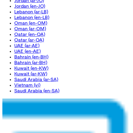
Jordan
(ar-JO)
Jordan
(en-JO)
Lebanon
(ar-LB)
Lebanon
(en-LB)
Oman
(en-OM)
Oman
(ar-OM)
Qatar
(en-QA)
Qatar
(ar-QA)
UAE
(ar-AE)
UAE
(en-AE)
Bahrain
(en-BH)
Bahrain
(ar-BH)
Kuwait
(en-KW)
Kuwait
(ar-KW)
Saudi Arabia
(ar-SA)
Vietnam
(vi)
Saudi Arabia
(en-SA)