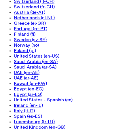
Switzerland
(it-CH)
Switzerland
(fr-CH)
Austria
(de-AT)
Netherlands
(nl-NL)
Greece
(el-GR)
Portugal
(pt-PT)
Finland
(fi)
Sweden
(sv-SE)
Norway
(no)
Poland
(pl)
United States
(en-US)
Saudi Arabia
(en-SA)
Saudi Arabia
(ar-SA)
UAE
(en-AE)
UAE
(ar-AE)
Kuwait
(en-KW)
Egypt
(en-EG)
Egypt
(ar-EG)
United States - Spanish
(en)
Ireland
(en-IE)
Italy
(it-IT)
Spain
(es-ES)
Luxembourg
(fr-LU)
United Kingdom
(en-GB)