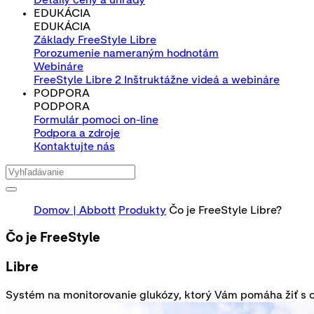
EDUKÁCIA
EDUKÁCIA
Základy FreeStyle Libre
Porozumenie nameraným hodnotám
Webináre
FreeStyle Libre 2 Inštruktážne videá a webináre
PODPORA
PODPORA
Formulár pomoci on-line
Podpora a zdroje
Kontaktujte nás
Domov | Abbott
Produkty
Čo je FreeStyle Libre?
Čo je FreeStyle
Libre
Systém na monitorovanie glukózy, ktorý Vám pomáha žiť s 