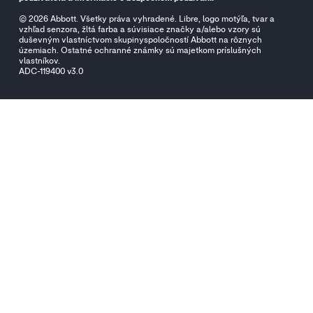
© 2026 Abbott. Všetky práva vyhradené. Libre, logo motýľa, tvar a
vzhľad senzora, žltá farba a súvisiace značky a/alebo vzory sú
duševným vlastníctvom skupinyspoločností Abbott na rôznych
územiach. Ostatné ochranné známky sú majetkom príslušných
vlastníkov.
ADC-119400 v3.0