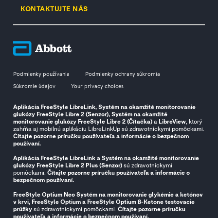
KONTAKTUJTE NÁS
Podmienky používania
Podmienky ochrany súkromia
Súkromie údajov
Your privacy choices
Aplikácia FreeStyle LibreLink, Systém na okamžité monitorovanie
glukózy FreeStyle Libre 2 (Senzor), Systém na okamžité
monitorovanie glukózy FreeStyle Libre 2 (Čítačka)
a
LibreView
, ktorý
zahŕňa aj mobilnú aplikáciu LibreLinkUp sú zdravotníckymi pomôckami.
Čítajte pozorne príručku používateľa a informácie o bezpečnom
používaní.
Aplikácia FreeStyle LibreLink a Systém na okamžité monitorovanie
glukózy FreeStyle Libre 2 Plus (Senzor)
sú zdravotníckymi
pomôckami.
Čítajte pozorne príručku používateľa a informácie o
bezpečnom používaní.
FreeStyle Optium Neo Systém na monitorovanie glykémie a ketónov
v krvi, FreeStyle Optium a FreeStyle Optium ß-Ketone testovacie
prúžky
sú zdravotníckymi pomôckami.
Čítajte pozorne príručku
používateľa a informácie o bezpečnom používaní.