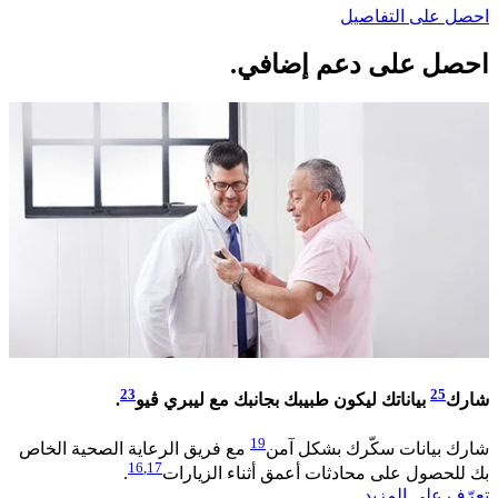
احصل على التفاصيل
احصل على دعم إضافي.​
23
25
شارك
بياناتك ليكون طبيبك بجانبك مع ليبري ڤيو
. ​
19
شارك بيانات سكّرك بشكل آمن
مع فريق الرعاية الصحية الخاص
16
,
17
بك للحصول على محادثات أعمق أثناء الزيارات
. ​
تعرّف على المزيد