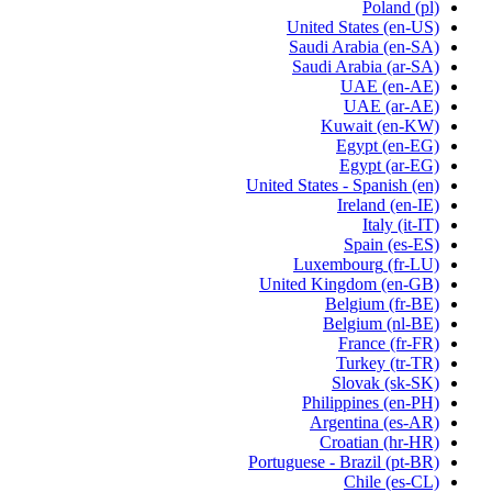
Poland
(pl)
United States
(en-US)
Saudi Arabia
(en-SA)
Saudi Arabia
(ar-SA)
UAE
(en-AE)
UAE
(ar-AE)
Kuwait
(en-KW)
Egypt
(en-EG)
Egypt
(ar-EG)
United States - Spanish
(en)
Ireland
(en-IE)
Italy
(it-IT)
Spain
(es-ES)
Luxembourg
(fr-LU)
United Kingdom
(en-GB)
Belgium
(fr-BE)
Belgium
(nl-BE)
France
(fr-FR)
Turkey
(tr-TR)
Slovak
(sk-SK)
Philippines
(en-PH)
Argentina
(es-AR)
Croatian
(hr-HR)
Portuguese - Brazil
(pt-BR)
Chile
(es-CL)