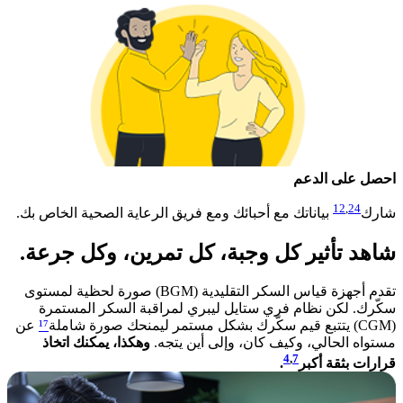
احصل على الدعم
12
,
24
شارك
بياناتك مع أحبائك ومع فريق الرعاية الصحية الخاص بك.
شاهد تأثير كل وجبة، كل تمرين، وكل جرعة.
تقدم أجهزة قياس السكر التقليدية (BGM) صورة لحظية لمستوى
سكّرك. لكن نظام فري ستايل ليبري لمراقبة السكر المستمرة
(CGM) يتتبع قيم سكّرك بشكل مستمر ليمنحك صورة شاملة
¹⁷
عن
مستواه الحالي، وكيف كان، وإلى أين يتجه.
وهكذا، يمكنك اتخاذ
4
,
7
قرارات بثقة أكبر
.​