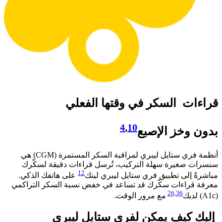
قراءات السكر في وقتها الفعلي​
4
,
10
بدون وخز الإصبع
أنظمة فري ستايل ليبري لمراقبة السكر المستمرة (CGM) هي
سنسرات صغيرة سهلة التركيب، تُرسل قراءات دقيقة لسكّرك
12
مباشرةً إلى تطبيق فري ستايل ليبري لينك
على هاتفك الذكي.
معرفة قراءات سكّرك قد تساعد في خفض نسبة السكر التراكمي
26,
36
(A1c) لديك
مع مرور الوقت.​
إليك كيف يمكن لفري ستايل ليبري