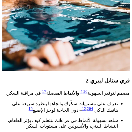
فري ستايل ليبري 2
17
4
,
20
مصمم لتوفير السهولة
والأنماط المفصلة
في مراقبة السكر. ​
تعرف على مستويات سكّرك واتجاهها بنظرة سريعة على
10
12
,
204
هاتفك الذكي
– دون الحاجة لوخز الإصبع
​
شاهد بسهولة الأنماط في قراءاتك لتتعلم كيف يؤثر الطعام،
النشاط البدني، والأنسولين على مستويات السكر ​