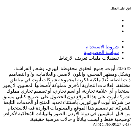
ابقَ على اتصال
شروط الاستخدام
سياسة الخصوصية
تفضيلات ملفات تعريف الارتباط
© 2026 أبوت. جميع الحقوق محفوظة. ليبري، وشعار الفراشة،
وشكل ومظهر المجس، واللون الأصفر، والعلامات، و/أو التصاميم
ذات الصلة، تُعدّ ملكية فكرية لمجموعة شركات أبوت في مناطق
مختلفة. العلامات التجارية الأخرى مملوكة لأصحابها المعنيين. لا يجوز
استخدام أي علامة تجارية، أو اسم تجاري، أو تصميم تجاري مملوك
لشركة أبوت على هذا الموقع دون الحصول على تصريح كتابي مسبق
من شركة أبوت لابوراتوريز، باستثناء تحديد المنتج أو الخدمات التابعة
للشركة. تم تصميم هذا الموقع والمعلومات الواردة فيه للاستخدام
من قبل المقيمين في دولة الأردن. الصور والبيانات المُحاكية لأغراض
توضيحية فقط و ليست بياناتأ و حالات مرضية حقيقية.
ADC-2688947 v3.0