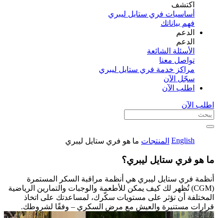
اكتشف​
أساسيات فري ستايل ليبري
فهم بياناتك
الدعم
الدعم
الأسئلة الشائعة
تواصل معنا
مراكز خدمة فري ستايل ليبري
سجّل الآن​
اطلب الآن
اطلب الآن
English
المنتجات
ما هو فري ستايل ليبري
ما هو فري ستايل ليبري؟
أنظمة فري ستايل ليبري هي أنظمة مراقبة السكر المستمرة
(CGM) تُظهر لك كيف يمكن للأطعمة والوجبات والتمارين الرياضية
المختلفة أن تؤثر على مستويات سكّرك، لمساعدتك على اتخاذ
قرارات مستنيرة والعيش مع مرض السكري – وفقًا لشروطك.​