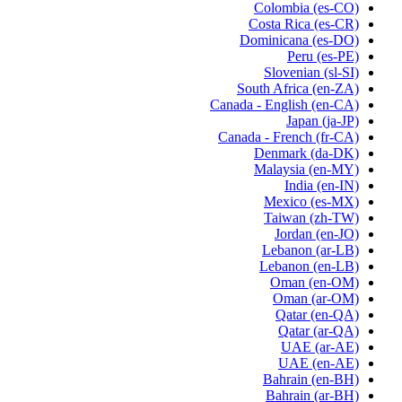
Colombia
(es-CO)
Costa Rica
(es-CR)
Dominicana
(es-DO)
Peru
(es-PE)
Slovenian
(sl-SI)
South Africa
(en-ZA)
Canada - English
(en-CA)
Japan
(ja-JP)
Canada - French
(fr-CA)
Denmark
(da-DK)
Malaysia
(en-MY)
India
(en-IN)
Mexico
(es-MX)
Taiwan
(zh-TW)
Jordan
(en-JO)
Lebanon
(ar-LB)
Lebanon
(en-LB)
Oman
(en-OM)
Oman
(ar-OM)
Qatar
(en-QA)
Qatar
(ar-QA)
UAE
(ar-AE)
UAE
(en-AE)
Bahrain
(en-BH)
Bahrain
(ar-BH)