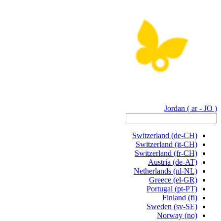
Jordan
( ar - JO )
Switzerland
(de-CH)
Switzerland
(it-CH)
Switzerland
(fr-CH)
Austria
(de-AT)
Netherlands
(nl-NL)
Greece
(el-GR)
Portugal
(pt-PT)
Finland
(fi)
Sweden
(sv-SE)
Norway
(no)