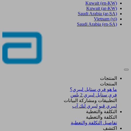
Kuwait
(en-KW)
Kuwait
(ar-KW)
Saudi Arabia
(ar-SA)
Vietnam
(vi)
Saudi Arabia
(en-SA)
المنتجات
المنتجات
ما هو فري ستايل ليبري؟
فري ستايل ليبري 2 بلس​
التطبيقات ومشاركة البيانات
ليبري ڤيو
ليبري لنك آب
التكلفة والتغطية
التكلفة والتغطية
تفاصيل التكلفة والتغطية
اكتشف​