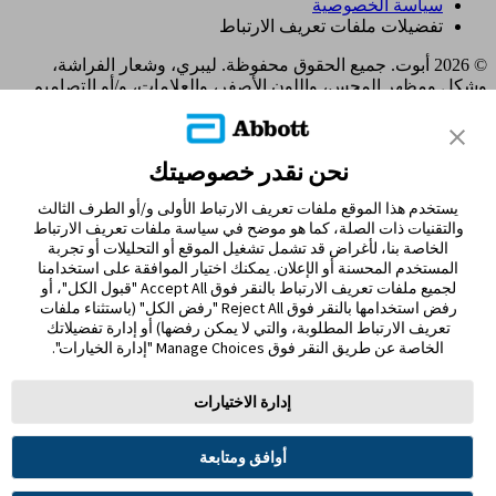
سياسة الخصوصية
تفضيلات ملفات تعريف الارتباط
© 2026 أبوت. جميع الحقوق محفوظة. ليبري، وشعار الفراشة،
وشكل ومظهر المجس، واللون الأصفر، والعلامات، و/أو التصاميم
ذات الصلة، تُعدّ ملكية فكرية لمجموعة شركات أبوت في مناطق
مختلفة. العلامات التجارية الأخرى مملوكة لأصحابها المعنيين. لا يجوز
استخدام أي علامة تجارية، أو اسم تجاري، أو تصميم تجاري مملوك
نحن نقدر خصوصيتك
لشركة أبوت على هذا الموقع دون الحصول على تصريح كتابي مسبق
من شركة أبوت لابوراتوريز، باستثناء تحديد المنتج أو الخدمات التابعة
يستخدم هذا الموقع ملفات تعريف الارتباط الأولى و/أو الطرف الثالث
للشركة. تم تصميم هذا الموقع والمعلومات الواردة فيه للاستخدام
والتقنيات ذات الصلة، كما هو موضح في سياسة ملفات تعريف الارتباط
من قبل المقيمين في الإمارات العربية المتحدة. الصور والبيانات
الخاصة بنا، لأغراض قد تشمل تشغيل الموقع أو التحليلات أو تجربة
المُحاكية لأغراض توضيحية فقط و ليست بياناتأ و حالات مرضية
المستخدم المحسنة أو الإعلان. يمكنك اختيار الموافقة على استخدامنا
حقيقية.
لجميع ملفات تعريف الارتباط بالنقر فوق Accept All "قبول الكل"، أو
ADC-122480 v2.0
رفض استخدامها بالنقر فوق Reject All "رفض الكل" (باستثناء ملفات
MOHAP UM9J5F84-221025 Expiry 21/10/2026
تعريف الارتباط المطلوبة، والتي لا يمكن رفضها) أو إدارة تفضيلاتك
الخاصة عن طريق النقر فوق Manage Choices "إدارة الخيارات".
مغادرة الصفحة؟
إدارة الاختيارات
سيؤدي النقر فوق الارتباط "نعم" أدناه إلى نقلك إلى موقع ويب آخر
غير Abbott Laboratories. الروابط التي توجهك إلى مواقع أخرى لا
تخضع لسيطرة مختبرات أبوت. ولذلك ، فإن شركة أبوت لابوراتوريز
أوافق ومتابعة
ليست مسؤولة عن محتوى هذه المواقع أو أي روابط أخرى قد تظهر
على هذا الموقع. توفر مختبرات أبوت هذه الروابط فقط من باب