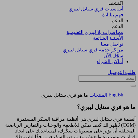
اكتشف​
أساسيات فري ستايل ليبري
فهم بياناتك
الدعم
الدعم
محاضرات يلا ليبري التعليمية
الأسئلة الشائعة
تواصل معنا
مراكز خدمة فري ستايل ليبري
سجّل الآن​
أماكن الشراء
طلب التوصيل
English
المنتجات
ما هو فري ستايل ليبري
ما هو فري ستايل ليبري؟
أنظمة فري ستايل ليبري هي أنظمة مراقبة السكر المستمرة
(CGM) تُظهر لك كيف يمكن للأطعمة والوجبات والتمارين الرياضية
المختلفة أن تؤثر على مستويات سكّرك، لمساعدتك على اتخاذ
قرارات مستنيرة والعيش مع مرض السكري – وفقًا لشروطك.​