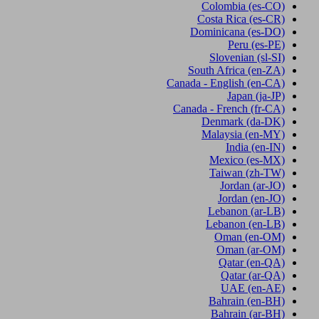
Colombia
(es-CO)
Costa Rica
(es-CR)
Dominicana
(es-DO)
Peru
(es-PE)
Slovenian
(sl-SI)
South Africa
(en-ZA)
Canada - English
(en-CA)
Japan
(ja-JP)
Canada - French
(fr-CA)
Denmark
(da-DK)
Malaysia
(en-MY)
India
(en-IN)
Mexico
(es-MX)
Taiwan
(zh-TW)
Jordan
(ar-JO)
Jordan
(en-JO)
Lebanon
(ar-LB)
Lebanon
(en-LB)
Oman
(en-OM)
Oman
(ar-OM)
Qatar
(en-QA)
Qatar
(ar-QA)
UAE
(en-AE)
Bahrain
(en-BH)
Bahrain
(ar-BH)