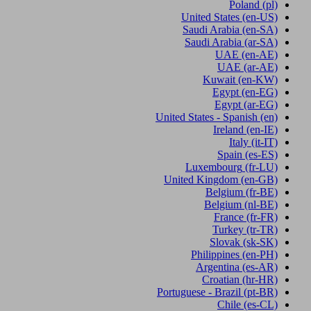
Poland
(pl)
United States
(en-US)
Saudi Arabia
(en-SA)
Saudi Arabia
(ar-SA)
UAE
(en-AE)
UAE
(ar-AE)
Kuwait
(en-KW)
Egypt
(en-EG)
Egypt
(ar-EG)
United States - Spanish
(en)
Ireland
(en-IE)
Italy
(it-IT)
Spain
(es-ES)
Luxembourg
(fr-LU)
United Kingdom
(en-GB)
Belgium
(fr-BE)
Belgium
(nl-BE)
France
(fr-FR)
Turkey
(tr-TR)
Slovak
(sk-SK)
Philippines
(en-PH)
Argentina
(es-AR)
Croatian
(hr-HR)
Portuguese - Brazil
(pt-BR)
Chile
(es-CL)