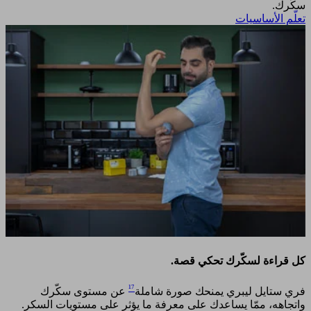
سكّرك. ​
تعلّم الأساسيات
كل قراءة لسكّرك تحكي قصة.​
¹⁷
فري ستايل ليبري يمنحك صورة شاملة
عن مستوى سكّرك
واتجاهه، ممّا يساعدك على معرفة ما يؤثر على مستويات السكر. ​