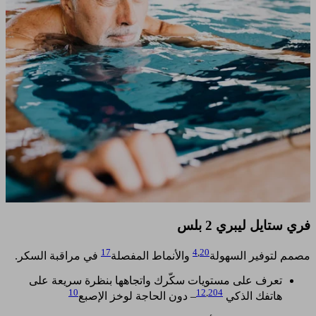
فري ستايل ليبري 2 بلس
17
4
,
20
مصمم لتوفير السهولة
والأنماط المفصلة
في مراقبة السكر. ​
تعرف على مستويات سكّرك واتجاهها بنظرة سريعة على
10
12
,
204
هاتفك الذكي
– دون الحاجة لوخز الإصبع
​