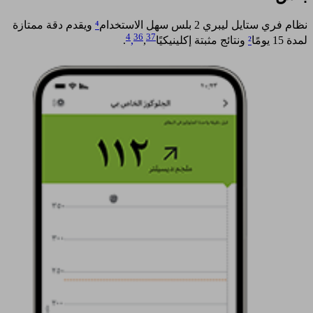
نظام فري ستايل ليبري 2 بلس سهل الاستخدام
⁴
ويقدم دقة ممتازة
4
36
37
لمدة 15 يومًا
²
ونتائج مثبتة إكلينيكيًا
,
,
.​