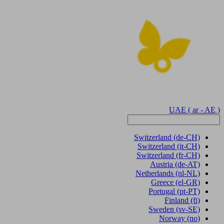
UAE
( ar - AE )
Switzerland
(de-CH)
Switzerland
(it-CH)
Switzerland
(fr-CH)
Austria
(de-AT)
Netherlands
(nl-NL)
Greece
(el-GR)
Portugal
(pt-PT)
Finland
(fi)
Sweden
(sv-SE)
Norway
(no)