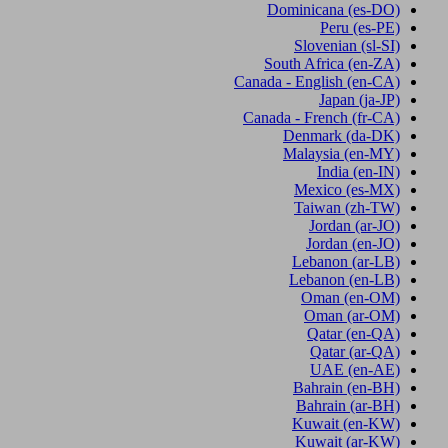
Dominicana
(es-DO)
Peru
(es-PE)
Slovenian
(sl-SI)
South Africa
(en-ZA)
Canada - English
(en-CA)
Japan
(ja-JP)
Canada - French
(fr-CA)
Denmark
(da-DK)
Malaysia
(en-MY)
India
(en-IN)
Mexico
(es-MX)
Taiwan
(zh-TW)
Jordan
(ar-JO)
Jordan
(en-JO)
Lebanon
(ar-LB)
Lebanon
(en-LB)
Oman
(en-OM)
Oman
(ar-OM)
Qatar
(en-QA)
Qatar
(ar-QA)
UAE
(en-AE)
Bahrain
(en-BH)
Bahrain
(ar-BH)
Kuwait
(en-KW)
Kuwait
(ar-KW)