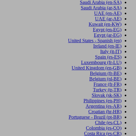
Saudi Arabia
(en-SA)
Saudi Arabia
(ar-SA)
UAE
(en-AE)
UAE
(ar-AE)
Kuwait
(en-KW)
Egypt
(en-EG)
Egypt
(ar-EG)
United States - Spanish
(en)
Ireland
(en-IE)
Italy
(it-IT)
Spain
(es-ES)
Luxembourg
(fr-LU)
United Kingdom
(en-GB)
Belgium
(fr-BE)
Belgium
(nl-BE)
France
(fr-FR)
Turkey
(tr-TR)
Slovak
(sk-SK)
Philippines
(en-PH)
Argentina
(es-AR)
Croatian
(hr-HR)
Portuguese - Brazil
(pt-BR)
Chile
(es-CL)
Colombia
(es-CO)
Costa Rica
(es-CR)