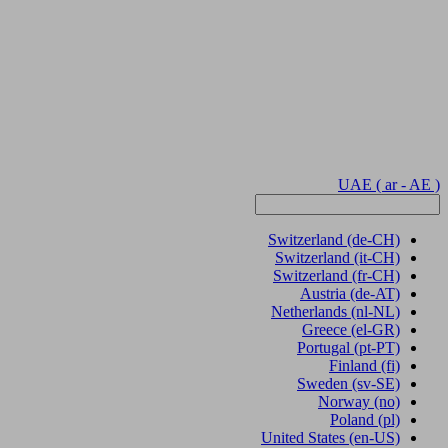
UAE
( ar - AE )
Switzerland
(de-CH)
Switzerland
(it-CH)
Switzerland
(fr-CH)
Austria
(de-AT)
Netherlands
(nl-NL)
Greece
(el-GR)
Portugal
(pt-PT)
Finland
(fi)
Sweden
(sv-SE)
Norway
(no)
Poland
(pl)
United States
(en-US)