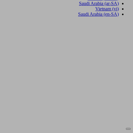
Saudi Arabia
(ar-SA)
Vietnam
(vi)
Saudi Arabia
(en-SA)