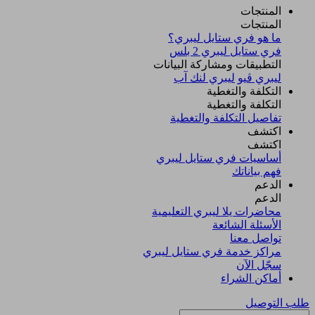
المنتجات
المنتجات
ما هو فري ستايل ليبري؟
فري ستايل ليبري 2 بلس​
التطبيقات ومشاركة البيانات
ليبري ڤيو
ليبري لنك آب
التكلفة والتغطية
التكلفة والتغطية
تفاصيل التكلفة والتغطية
اكتشف​
اكتشف​
أساسيات فري ستايل ليبري
فهم بياناتك
الدعم
الدعم
محاضرات يلا ليبري التعليمية
الأسئلة الشائعة
تواصل معنا
مراكز خدمة فري ستايل ليبري
سجّل الآن​
أماكن الشراء
طلب التوصيل