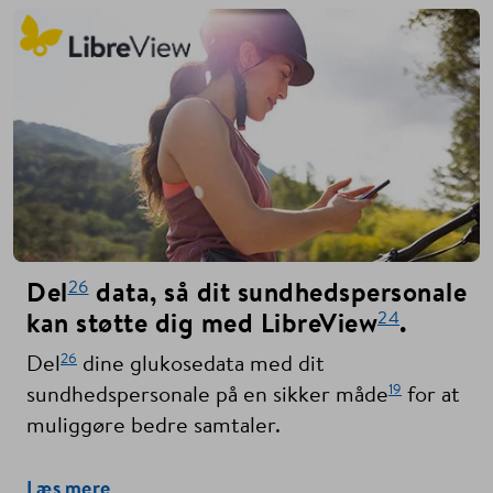
26
Del
data, så dit sundhedspersonale
24
kan støtte dig med LibreView
.
26
Del
dine glukosedata med dit
19
sundhedspersonale på en sikker måde
for at
muliggøre bedre samtaler.
Læs mere