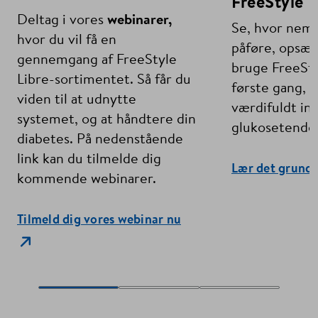
FreeStyle L
Deltag i vores
webinarer,
Se, hvor nemt
hvor du vil få en
påføre, opsæt
gennemgang af FreeStyle
bruge FreeSty
Libre-sortimentet. Så får du
første gang, o
viden til at udnytte
værdifuldt ind
systemet, og at håndtere din
glukosetende
diabetes. På nedenstående
link kan du tilmelde dig
Lær det grund
kommende webinarer.
Tilmeld dig vores webinar nu