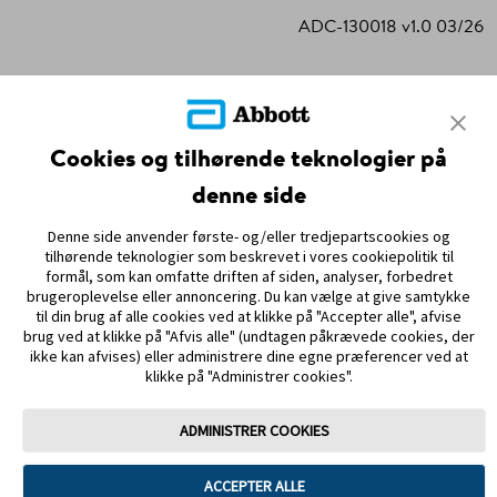
ADC-130018 v1.0 03/26
ADC-101836 v2.0 08/25
Cookies og tilhørende teknologier på
denne side
PARTNERSKABER
Denne side anvender første- og/eller tredjepartscookies og
SITEMAP
tilhørende teknologier som beskrevet i vores cookiepolitik til
formål, som kan omfatte driften af siden, analyser, forbedret
brugeroplevelse eller annoncering. Du kan vælge at give samtykke
REFERENCER & ANSVARSFRASKRIVELSE
til din brug af alle cookies ved at klikke på "Accepter alle", afvise
brug ved at klikke på "Afvis alle" (undtagen påkrævede cookies, der
KONTAKT OS
ikke kan afvises) eller administrere dine egne præferencer ved at
klikke på "Administrer cookies".
ADMINISTRER COOKIES
ACCEPTER ALLE
Anvendelsesvilkår
Privatlivspolitik
Handelsbetingelser