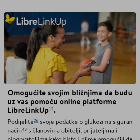
Omogućite svojim bližnjima da budu
uz vas pomoću online platforme
21
LibreLinkUp
.
26
Podijelite
svoje podatke o glukozi na siguran
48
način
s članovima obitelji, prijateljima i
njegovateljima kako biste i njima omogućili da