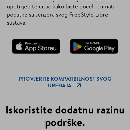
upotrijebite čitač kako biste počeli primati
podatke sa senzora svog FreeStyle Libre
sustava.
PROVJERITE KOMPATIBILNOST SVOG
Open Link In New T
UREĐAJA
Iskoristite dodatnu razinu
podrške.