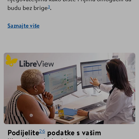
3
budu bez brige
.
Saznajte više
26
Podijelite
podatke s vašim