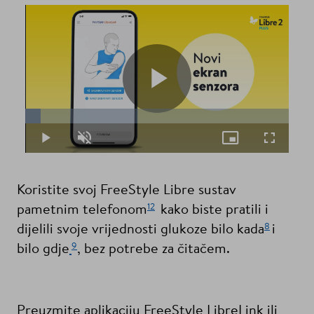
Play
Loaded
:
5.76%
Play
Unmute
Picture-
Fullscreen
in-
Picture
Video
Koristite svoj FreeStyle Libre sustav
12
pametnim telefonom
kako biste pratili i
8
dijelili svoje vrijednosti glukoze bilo kada
i
9
bilo gdje
, bez potrebe za čitačem.
Preuzmite aplikaciju FreeStyle LibreLink ili