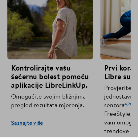
Kontrolirajte vašu
Prvi korac
šećernu bolest pomoću
Libre sus
aplikacije LibreLinkUp.
Provjerite ko
Omogućite svojim bližnjima
jednostavna 
4
,
20
pregled rezultata mjerenja.
senzora
i 
FreeStyle Li
vam omoguću
Saznajte više
trendove kr