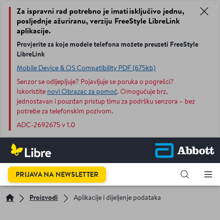
Za ispravni rad potrebno je imati isključivo jednu,
posljednje ažuriranu, verziju FreeStyle LibreLink
aplikacije.
Provjerite za koje modele telefona možete preuzeti FreeStyle
LibreLink
Mobile Device & OS Compatibility PDF (675kb)
Senzor se odljepljuje? Pojavljuje se poruka o pogrešci?
Iskoristite
novi Obrazac za pomoć
. Omogućuje brz,
jednostavan i pouzdan pristup timu za podršku senzora – bez
potrebe za telefonskim pozivom.
ADC-2692675 v 1.0
PRIJAVA NA NEWSLETTER
Proizvodi
Aplikacije i dijeljenje podataka