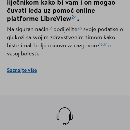
liječnikom kako bi vam i on mogao
čuvati leđa uz pomoć online
24
platforme LibreView
.
19
26
Na siguran način
podijelite
svoje podatke o
glukozi sa svojim zdravstvenim timom kako
16
,
17
biste imali bolju osnovu za razgovore
o
vašoj bolesti.
Saznajte više