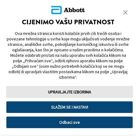
vrijednosti 
Naučite osno
CIJENIMO VAŠU PRIVATNOST
Ova mrežna stranica koristi kolačiće prvih i/ili trećih osoba i
MAPA STRANICE
povezane tehnologije u svrhe koje mogu uključivati vođenje mrežne
stranice, analitičke svrhe, poboljšanje korisničkog iskustva ili svrhe
oglašavanja, kao što je opisano u našim pravilima o kolačićima.
ODRICANJE OD ODGOVORNOSTI I REFERENCE
Možete odabrati pristati na našu uporabu svih kolačića klikom na
polje „Prihvaćam sve“, odbiti njihovu uporabu klikom na polje
KONTAKTIRAJTE NAS
„Odbijam sve“ (osim nužno potrebnih kolačića koji se ne mogu
odbiti) ili upravljati vlastitim postavkama klikom na polje „Upravljaj
izborima“.
UPRAVLJAJTE IZBORIMA
Obavezni podatci
Korištenje tzv. kolačića
SLAŽEM SE I NASTAVI
Pravila o zaštiti osobnih podataka
Uvjeti korištenja
Korisnički priručnici
Privatnost podataka
Odbaci sve
Postavke kolačića