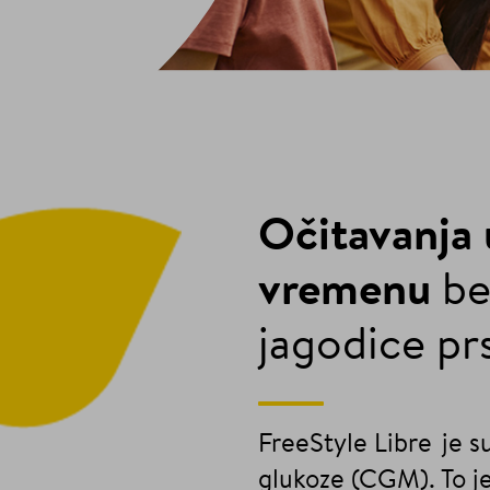
Očitavanja
vremenu
be
jagodice prs
FreeStyle Libre je s
glukoze (CGM). To je 