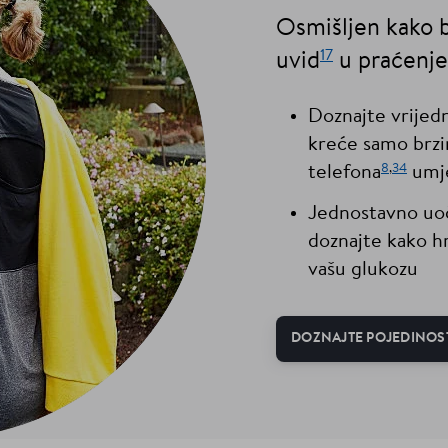
Osmišljen kako b
17
uvid
u praćenje
Doznajte vrijed
kreće samo brz
8
,
3
4
telefona
umje
Jednostavno uoč
doznajte kako hr
vašu glukozu
DOZNAJTE POJEDINOS