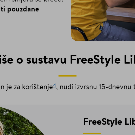
iti pouzdane
iše o sustavu FreeStyle Li
4
n je za korištenje
, nudi izvrsnu 15-dnevnu 
FreeStyle Li