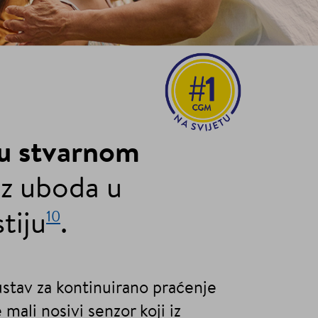
 u stvarnom
z uboda u
10
tiju
.
ustav za kontinuirano praćenje
mali nosivi senzor koji iz