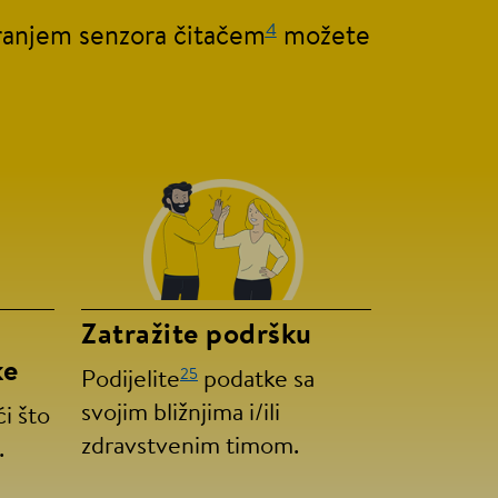
4
iranjem senzora čitačem
možete
Zatražite podršku
ke
25
Podijelite
podatke sa
svojim bližnjima i/ili
i što
zdravstvenim timom.
.