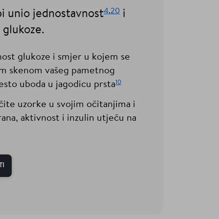
4
,
20
i unio jednostavnost
i
 glukoze.
nost glukoze i smjer u kojem se
im skenom vašeg pametnog
10
sto uboda u jagodicu prsta
ite uzorke u svojim očitanjima i
ana, aktivnost i inzulin utječu na
TI