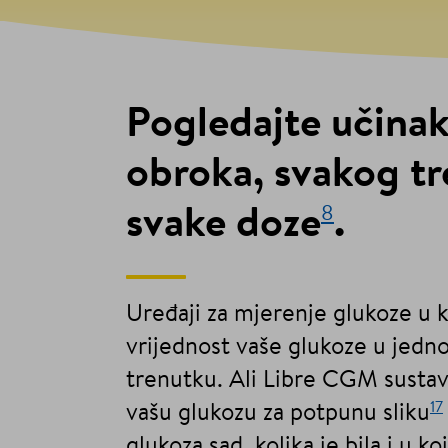
Pogledajte učina
obroka, svakog tr
8
svake doze
.
Uređaji za mjerenje glukoze u 
vrijednost vaše glukoze u je
trenutku. Ali Libre CGM sustav
17
vašu glukozu za potpunu sliku
glukoza sad, kolika je bila i u 