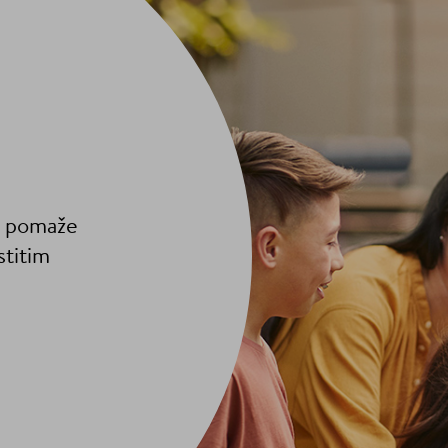
am pomaže
stitim