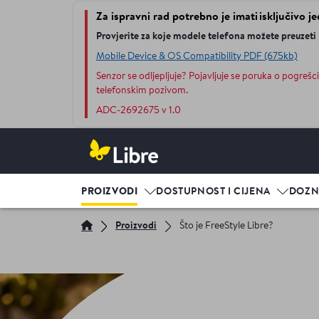
Za ispravni rad potrebno je imati isključivo je
Provjerite za koje modele telefona možete preuzeti
Mobile Device & OS Compatibility PDF (675kb)
Senzor se odljepljuje? Pojavljuje se poruka o pogrešci
telefonskim pozivom.
ADC-2692675 v 1.0
PROIZVODI
DOSTUPNOST I CIJENA
DOZN
Proizvodi
Što je FreeStyle Libre?