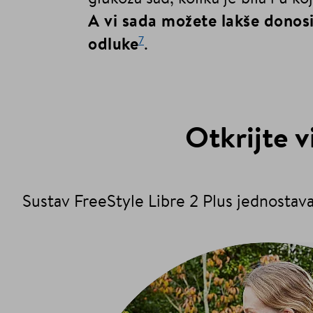
A vi sada možete lakše donos
7
odluke
.
Otkrijte v
Sustav FreeStyle Libre 2 Plus jednostava