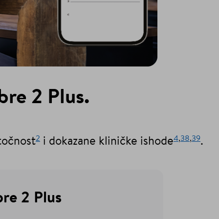
bre 2 Plus.
2
4
,
38
,
39
točnost
i dokazane kliničke ishode
.
bre 2 Plus