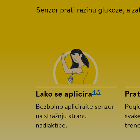
Senzor prati razinu glukoze, a za
4
,
5
Lako se aplicira
Prat
Bezbolno aplicirajte senzor
Pogle
na stražnju stranu
svake
nadlaktice.
tren