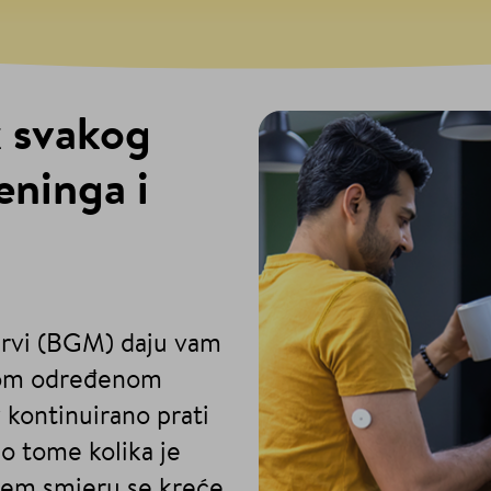
k svakog
eninga i
krvi (BGM) daju vam
dnom određenom
 kontinuirano prati
o tome kolika je
kojem smjeru se kreće.