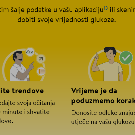
13
tim šalje podatke u vašu aplikaciju
ili sken
dobiti svoje vrijednosti glukoze.
ite trendove
Vrijeme je da
poduzmemo kora
dajte svoja očitanja
 minute i shvatite
Donosite odluke znajuć
dove.
utječe na vašu glukozu