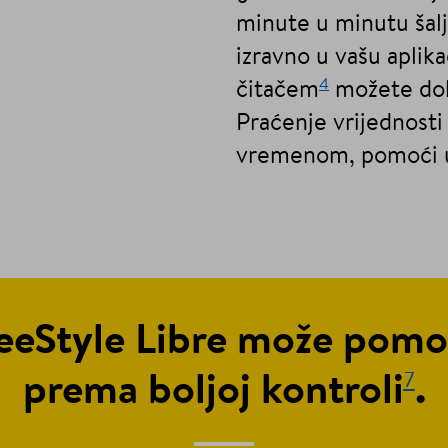
minute u minutu šalj
izravno u vašu aplika
4
čitačem
možete dobi
Praćenje vrijednost
vremenom, pomoći u
eeStyle Libre može pomo
7
prema boljoj kontroli
.