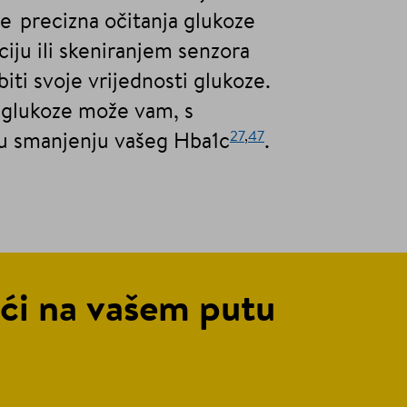
e precizna očitanja glukoze
ciju ili skeniranjem senzora
ti svoje vrijednosti glukoze.
i glukoze može vam, s
27
,
47
 smanjenju vašeg Hba1c
.
ći na vašem putu