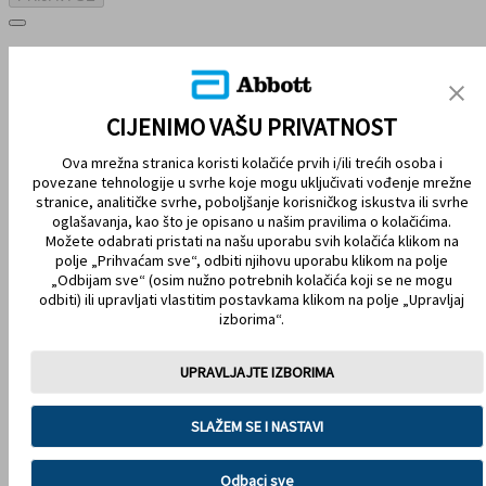
MAPA STRANICE
ODRICANJE OD ODGOVORNOSTI I REFERENCE
CIJENIMO VAŠU PRIVATNOST
KONTAKTIRAJTE NAS
Ova mrežna stranica koristi kolačiće prvih i/ili trećih osoba i
povezane tehnologije u svrhe koje mogu uključivati vođenje mrežne
stranice, analitičke svrhe, poboljšanje korisničkog iskustva ili svrhe
oglašavanja, kao što je opisano u našim pravilima o kolačićima.
Možete odabrati pristati na našu uporabu svih kolačića klikom na
polje „Prihvaćam sve“, odbiti njihovu uporabu klikom na polje
„Odbijam sve“ (osim nužno potrebnih kolačića koji se ne mogu
odbiti) ili upravljati vlastitim postavkama klikom na polje „Upravljaj
izborima“.
OSTANITE POVEZANI
UPRAVLJAJTE IZBORIMA
Obavezni podatci
SLAŽEM SE I NASTAVI
Korištenje tzv. kolačića
Pravila o zaštiti osobnih podataka
Uvjeti korištenja
Odbaci sve