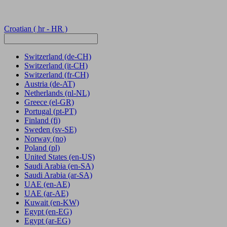
Croatian
( hr - HR )
Switzerland
(de-CH)
Switzerland
(it-CH)
Switzerland
(fr-CH)
Austria
(de-AT)
Netherlands
(nl-NL)
Greece
(el-GR)
Portugal
(pt-PT)
Finland
(fi)
Sweden
(sv-SE)
Norway
(no)
Poland
(pl)
United States
(en-US)
Saudi Arabia
(en-SA)
Saudi Arabia
(ar-SA)
UAE
(en-AE)
UAE
(ar-AE)
Kuwait
(en-KW)
Egypt
(en-EG)
Egypt
(ar-EG)