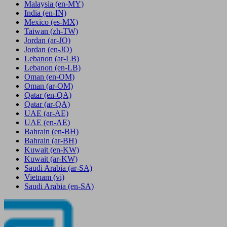
Malaysia
(en-MY)
India
(en-IN)
Mexico
(es-MX)
Taiwan
(zh-TW)
Jordan
(ar-JO)
Jordan
(en-JO)
Lebanon
(ar-LB)
Lebanon
(en-LB)
Oman
(en-OM)
Oman
(ar-OM)
Qatar
(en-QA)
Qatar
(ar-QA)
UAE
(ar-AE)
UAE
(en-AE)
Bahrain
(en-BH)
Bahrain
(ar-BH)
Kuwait
(en-KW)
Kuwait
(ar-KW)
Saudi Arabia
(ar-SA)
Vietnam
(vi)
Saudi Arabia
(en-SA)