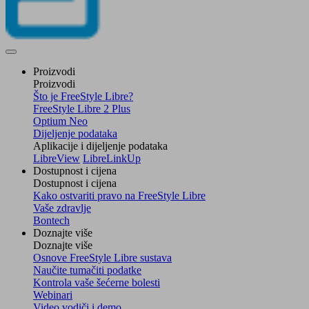
Proizvodi
Proizvodi
Što je FreeStyle Libre?
FreeStyle Libre 2 Plus
Optium Neo
Dijeljenje podataka
Aplikacije i dijeljenje podataka
LibreView
LibreLinkUp
Dostupnost i cijena
Dostupnost i cijena
Kako ostvariti pravo na FreeStyle Libre
Vaše zdravlje
Bontech
Doznajte više
Doznajte više
Osnove FreeStyle Libre sustava
Naučite tumačiti podatke
Kontrola vaše šećerne bolesti
Webinari
Video vodiči i demo