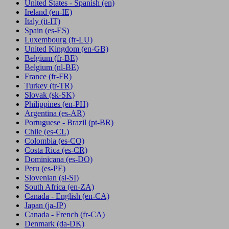
United States - Spanish
(en)
Ireland
(en-IE)
Italy
(it-IT)
Spain
(es-ES)
Luxembourg
(fr-LU)
United Kingdom
(en-GB)
Belgium
(fr-BE)
Belgium
(nl-BE)
France
(fr-FR)
Turkey
(tr-TR)
Slovak
(sk-SK)
Philippines
(en-PH)
Argentina
(es-AR)
Portuguese - Brazil
(pt-BR)
Chile
(es-CL)
Colombia
(es-CO)
Costa Rica
(es-CR)
Dominicana
(es-DO)
Peru
(es-PE)
Slovenian
(sl-SI)
South Africa
(en-ZA)
Canada - English
(en-CA)
Japan
(ja-JP)
Canada - French
(fr-CA)
Denmark
(da-DK)