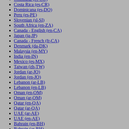
Costa Rica
(es-CR)
Dominicana
(es-DO)
Peru
(es-PE)
Slovenian
(sl-SI)
South Africa
(en-ZA)
Canada - English
(en-CA)
Japan
(ja-JP)
Canada - French
(fr-CA)
Denmark
(da-DK)
Malaysia
(en-MY)
India
(en-IN)
Mexico
(es-MX)
Taiwan
(zh-TW)
Jordan
(ar-JO)
Jordan
(en-JO)
Lebanon
(ar-LB)
Lebanon
(en-LB)
Oman
(en-OM)
Oman
(ar-OM)
Qatar
(en-QA)
Qatar
(ar-QA)
UAE
(ar-AE)
UAE
(en-AE)
Bahrain
(en-BH)
Bahrain
(ar-BH)