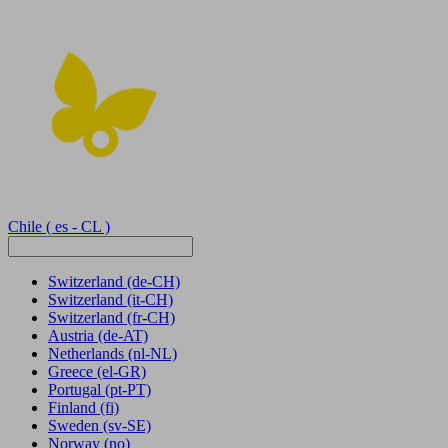
Chile
( es - CL )
Switzerland
(de-CH)
Switzerland
(it-CH)
Switzerland
(fr-CH)
Austria
(de-AT)
Netherlands
(nl-NL)
Greece
(el-GR)
Portugal
(pt-PT)
Finland
(fi)
Sweden
(sv-SE)
Norway
(no)