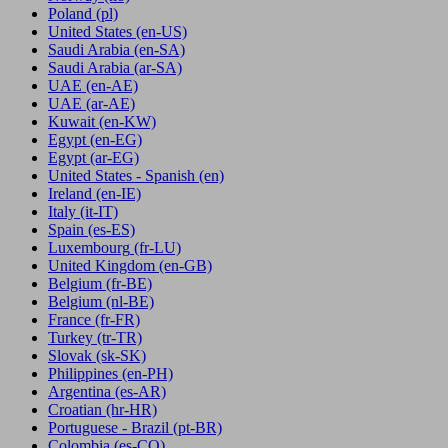
Poland
(pl)
United States
(en-US)
Saudi Arabia
(en-SA)
Saudi Arabia
(ar-SA)
UAE
(en-AE)
UAE
(ar-AE)
Kuwait
(en-KW)
Egypt
(en-EG)
Egypt
(ar-EG)
United States - Spanish
(en)
Ireland
(en-IE)
Italy
(it-IT)
Spain
(es-ES)
Luxembourg
(fr-LU)
United Kingdom
(en-GB)
Belgium
(fr-BE)
Belgium
(nl-BE)
France
(fr-FR)
Turkey
(tr-TR)
Slovak
(sk-SK)
Philippines
(en-PH)
Argentina
(es-AR)
Croatian
(hr-HR)
Portuguese - Brazil
(pt-BR)
Colombia
(es-CO)