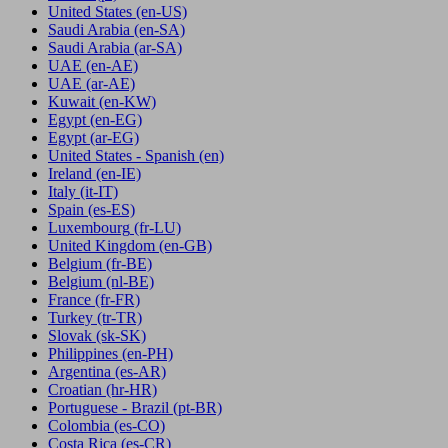
United States
(en-US)
Saudi Arabia
(en-SA)
Saudi Arabia
(ar-SA)
UAE
(en-AE)
UAE
(ar-AE)
Kuwait
(en-KW)
Egypt
(en-EG)
Egypt
(ar-EG)
United States - Spanish
(en)
Ireland
(en-IE)
Italy
(it-IT)
Spain
(es-ES)
Luxembourg
(fr-LU)
United Kingdom
(en-GB)
Belgium
(fr-BE)
Belgium
(nl-BE)
France
(fr-FR)
Turkey
(tr-TR)
Slovak
(sk-SK)
Philippines
(en-PH)
Argentina
(es-AR)
Croatian
(hr-HR)
Portuguese - Brazil
(pt-BR)
Colombia
(es-CO)
Costa Rica
(es-CR)