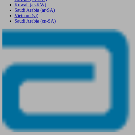
Kuwait
(ar-KW)
Saudi Arabia
(ar-SA)
Vietnam
(vi)
Saudi Arabia
(en-SA)