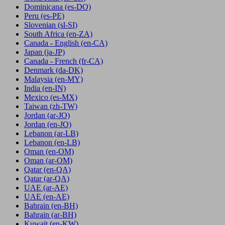
Dominicana
(es-DO)
Peru
(es-PE)
Slovenian
(sl-SI)
South Africa
(en-ZA)
Canada - English
(en-CA)
Japan
(ja-JP)
Canada - French
(fr-CA)
Denmark
(da-DK)
Malaysia
(en-MY)
India
(en-IN)
Mexico
(es-MX)
Taiwan
(zh-TW)
Jordan
(ar-JO)
Jordan
(en-JO)
Lebanon
(ar-LB)
Lebanon
(en-LB)
Oman
(en-OM)
Oman
(ar-OM)
Qatar
(en-QA)
Qatar
(ar-QA)
UAE
(ar-AE)
UAE
(en-AE)
Bahrain
(en-BH)
Bahrain
(ar-BH)
Kuwait
(en-KW)