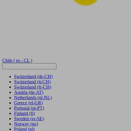
Chile
( es - CL )
Switzerland
(de-CH)
Switzerland
(it-CH)
Switzerland
(fr-CH)
Austria
(de-AT)
Netherlands
(nl-NL)
Greece
(el-GR)
Portugal
(pt-PT)
Finland
(fi)
Sweden
(sv-SE)
Norway
(no)
Poland
(pl)