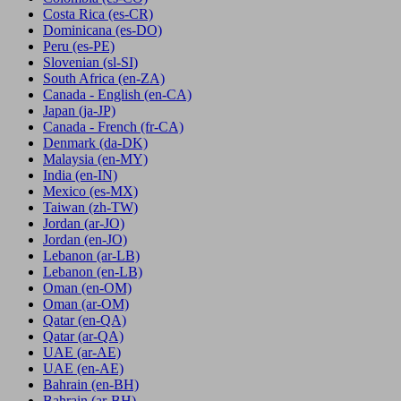
Costa Rica
(es-CR)
Dominicana
(es-DO)
Peru
(es-PE)
Slovenian
(sl-SI)
South Africa
(en-ZA)
Canada - English
(en-CA)
Japan
(ja-JP)
Canada - French
(fr-CA)
Denmark
(da-DK)
Malaysia
(en-MY)
India
(en-IN)
Mexico
(es-MX)
Taiwan
(zh-TW)
Jordan
(ar-JO)
Jordan
(en-JO)
Lebanon
(ar-LB)
Lebanon
(en-LB)
Oman
(en-OM)
Oman
(ar-OM)
Qatar
(en-QA)
Qatar
(ar-QA)
UAE
(ar-AE)
UAE
(en-AE)
Bahrain
(en-BH)
Bahrain
(ar-BH)