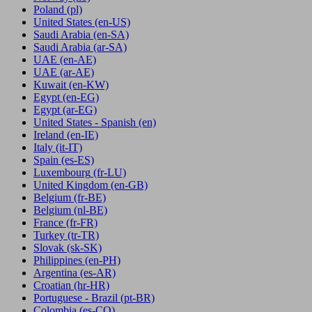
Poland
(pl)
United States
(en-US)
Saudi Arabia
(en-SA)
Saudi Arabia
(ar-SA)
UAE
(en-AE)
UAE
(ar-AE)
Kuwait
(en-KW)
Egypt
(en-EG)
Egypt
(ar-EG)
United States - Spanish
(en)
Ireland
(en-IE)
Italy
(it-IT)
Spain
(es-ES)
Luxembourg
(fr-LU)
United Kingdom
(en-GB)
Belgium
(fr-BE)
Belgium
(nl-BE)
France
(fr-FR)
Turkey
(tr-TR)
Slovak
(sk-SK)
Philippines
(en-PH)
Argentina
(es-AR)
Croatian
(hr-HR)
Portuguese - Brazil
(pt-BR)
Colombia
(es-CO)