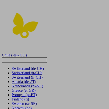
Chile
( es - CL )
Switzerland
(de-CH)
Switzerland
(it-CH)
Switzerland
(fr-CH)
Austria
(de-AT)
Netherlands
(nl-NL)
Greece
(el-GR)
Portugal
(pt-PT)
Finland
(fi)
Sweden
(sv-SE)
Norway
(no)