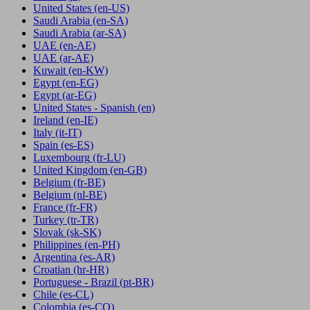
United States
(en-US)
Saudi Arabia
(en-SA)
Saudi Arabia
(ar-SA)
UAE
(en-AE)
UAE
(ar-AE)
Kuwait
(en-KW)
Egypt
(en-EG)
Egypt
(ar-EG)
United States - Spanish
(en)
Ireland
(en-IE)
Italy
(it-IT)
Spain
(es-ES)
Luxembourg
(fr-LU)
United Kingdom
(en-GB)
Belgium
(fr-BE)
Belgium
(nl-BE)
France
(fr-FR)
Turkey
(tr-TR)
Slovak
(sk-SK)
Philippines
(en-PH)
Argentina
(es-AR)
Croatian
(hr-HR)
Portuguese - Brazil
(pt-BR)
Chile
(es-CL)
Colombia
(es-CO)