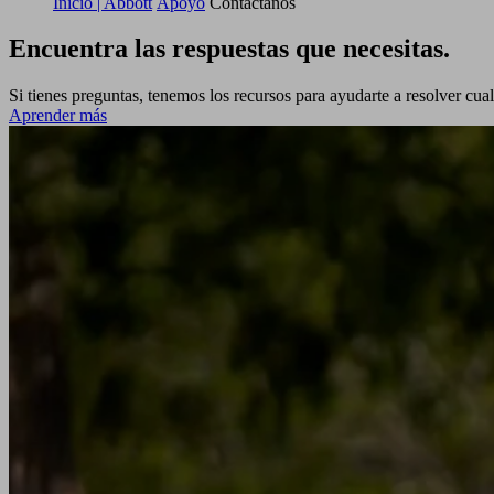
Inicio | Abbott
Apoyo
Contáctanos
Encuentra las respuestas que necesitas.
Si tienes preguntas, tenemos los recursos para ayudarte a resolver cu
Aprender más