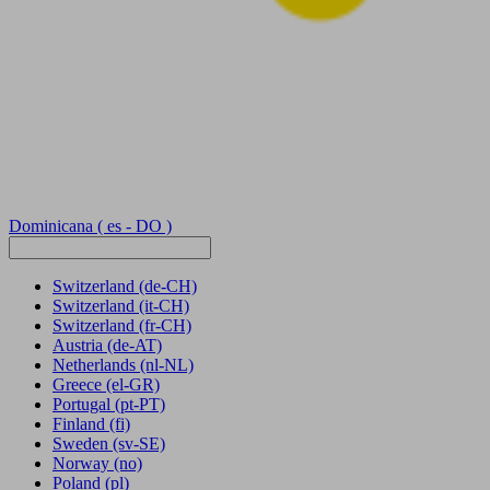
Dominicana
( es - DO )
Switzerland
(de-CH)
Switzerland
(it-CH)
Switzerland
(fr-CH)
Austria
(de-AT)
Netherlands
(nl-NL)
Greece
(el-GR)
Portugal
(pt-PT)
Finland
(fi)
Sweden
(sv-SE)
Norway
(no)
Poland
(pl)