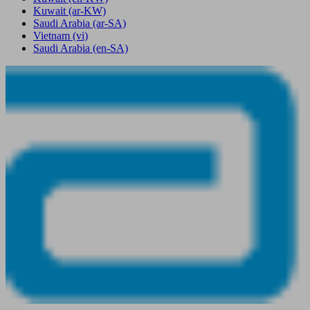
Kuwait
(ar-KW)
Saudi Arabia
(ar-SA)
Vietnam
(vi)
Saudi Arabia
(en-SA)