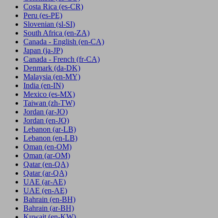
Costa Rica
(es-CR)
Peru
(es-PE)
Slovenian
(sl-SI)
South Africa
(en-ZA)
Canada - English
(en-CA)
Japan
(ja-JP)
Canada - French
(fr-CA)
Denmark
(da-DK)
Malaysia
(en-MY)
India
(en-IN)
Mexico
(es-MX)
Taiwan
(zh-TW)
Jordan
(ar-JO)
Jordan
(en-JO)
Lebanon
(ar-LB)
Lebanon
(en-LB)
Oman
(en-OM)
Oman
(ar-OM)
Qatar
(en-QA)
Qatar
(ar-QA)
UAE
(ar-AE)
UAE
(en-AE)
Bahrain
(en-BH)
Bahrain
(ar-BH)
Kuwait
(en-KW)