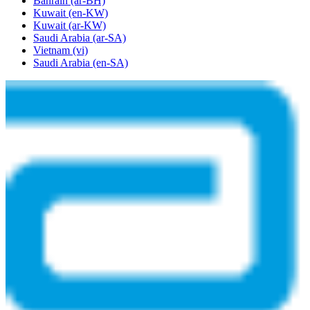
Bahrain
(ar-BH)
Kuwait
(en-KW)
Kuwait
(ar-KW)
Saudi Arabia
(ar-SA)
Vietnam
(vi)
Saudi Arabia
(en-SA)