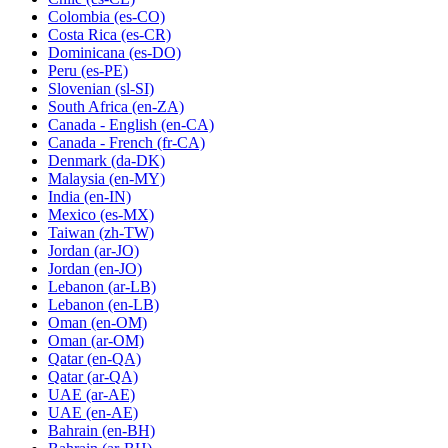
Colombia
(es-CO)
Costa Rica
(es-CR)
Dominicana
(es-DO)
Peru
(es-PE)
Slovenian
(sl-SI)
South Africa
(en-ZA)
Canada - English
(en-CA)
Canada - French
(fr-CA)
Denmark
(da-DK)
Malaysia
(en-MY)
India
(en-IN)
Mexico
(es-MX)
Taiwan
(zh-TW)
Jordan
(ar-JO)
Jordan
(en-JO)
Lebanon
(ar-LB)
Lebanon
(en-LB)
Oman
(en-OM)
Oman
(ar-OM)
Qatar
(en-QA)
Qatar
(ar-QA)
UAE
(ar-AE)
UAE
(en-AE)
Bahrain
(en-BH)