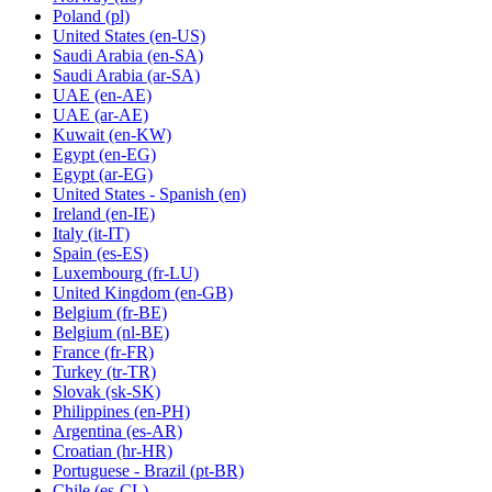
Poland
(pl)
United States
(en-US)
Saudi Arabia
(en-SA)
Saudi Arabia
(ar-SA)
UAE
(en-AE)
UAE
(ar-AE)
Kuwait
(en-KW)
Egypt
(en-EG)
Egypt
(ar-EG)
United States - Spanish
(en)
Ireland
(en-IE)
Italy
(it-IT)
Spain
(es-ES)
Luxembourg
(fr-LU)
United Kingdom
(en-GB)
Belgium
(fr-BE)
Belgium
(nl-BE)
France
(fr-FR)
Turkey
(tr-TR)
Slovak
(sk-SK)
Philippines
(en-PH)
Argentina
(es-AR)
Croatian
(hr-HR)
Portuguese - Brazil
(pt-BR)
Chile
(es-CL)