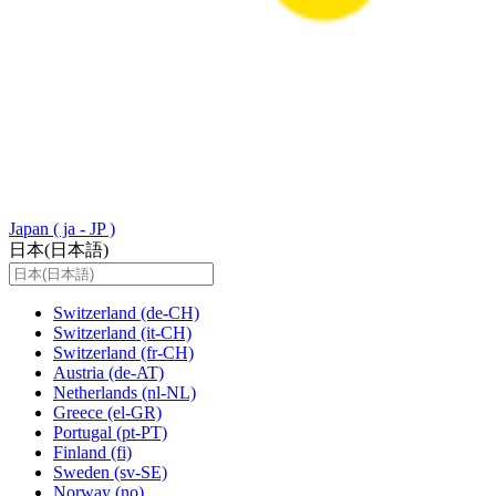
Japan
( ja - JP )
日本(日本語)
Switzerland
(de-CH)
Switzerland
(it-CH)
Switzerland
(fr-CH)
Austria
(de-AT)
Netherlands
(nl-NL)
Greece
(el-GR)
Portugal
(pt-PT)
Finland
(fi)
Sweden
(sv-SE)
Norway
(no)