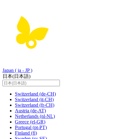
Japan
( ja - JP )
日本(日本語)
Switzerland
(de-CH)
Switzerland
(it-CH)
Switzerland
(fr-CH)
Austria
(de-AT)
Netherlands
(nl-NL)
Greece
(el-GR)
Portugal
(pt-PT)
Finland
(fi)
Sweden
(sv-SE)