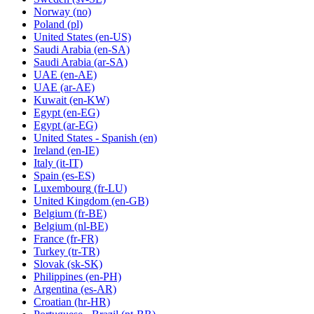
Norway
(no)
Poland
(pl)
United States
(en-US)
Saudi Arabia
(en-SA)
Saudi Arabia
(ar-SA)
UAE
(en-AE)
UAE
(ar-AE)
Kuwait
(en-KW)
Egypt
(en-EG)
Egypt
(ar-EG)
United States - Spanish
(en)
Ireland
(en-IE)
Italy
(it-IT)
Spain
(es-ES)
Luxembourg
(fr-LU)
United Kingdom
(en-GB)
Belgium
(fr-BE)
Belgium
(nl-BE)
France
(fr-FR)
Turkey
(tr-TR)
Slovak
(sk-SK)
Philippines
(en-PH)
Argentina
(es-AR)
Croatian
(hr-HR)