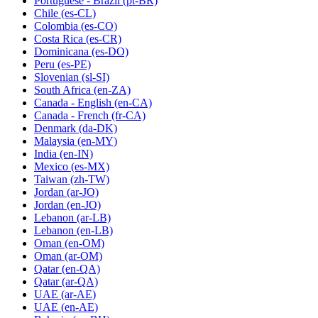
Portuguese - Brazil
(pt-BR)
Chile
(es-CL)
Colombia
(es-CO)
Costa Rica
(es-CR)
Dominicana
(es-DO)
Peru
(es-PE)
Slovenian
(sl-SI)
South Africa
(en-ZA)
Canada - English
(en-CA)
Canada - French
(fr-CA)
Denmark
(da-DK)
Malaysia
(en-MY)
India
(en-IN)
Mexico
(es-MX)
Taiwan
(zh-TW)
Jordan
(ar-JO)
Jordan
(en-JO)
Lebanon
(ar-LB)
Lebanon
(en-LB)
Oman
(en-OM)
Oman
(ar-OM)
Qatar
(en-QA)
Qatar
(ar-QA)
UAE
(ar-AE)
UAE
(en-AE)