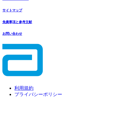
サイトマップ
免責事項と参考文献
お問い合わせ
利用規約
プライバシーポリシー
© 2025 Abbott. All Rights Reserved.「FreeStyle」、「リブ
レ」、「FreeStyleリブレセンサー」と関連するブランドマー
クはAbbottがその権利を有しています。