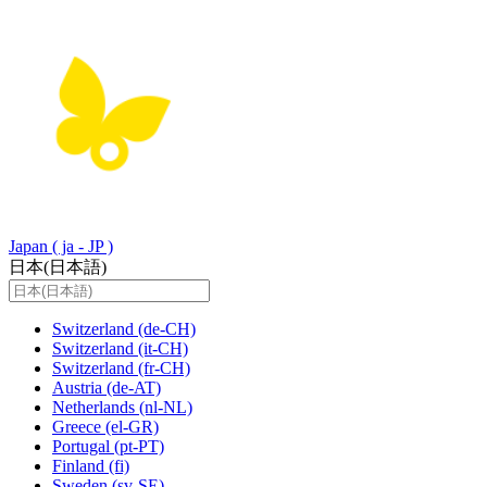
Japan
( ja - JP )
日本(日本語)
Switzerland
(de-CH)
Switzerland
(it-CH)
Switzerland
(fr-CH)
Austria
(de-AT)
Netherlands
(nl-NL)
Greece
(el-GR)
Portugal
(pt-PT)
Finland
(fi)
Sweden
(sv-SE)