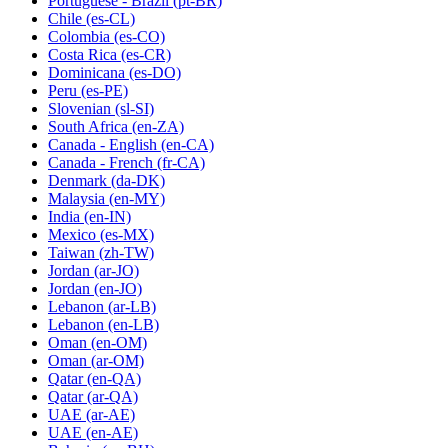
Portuguese - Brazil
(pt-BR)
Chile
(es-CL)
Colombia
(es-CO)
Costa Rica
(es-CR)
Dominicana
(es-DO)
Peru
(es-PE)
Slovenian
(sl-SI)
South Africa
(en-ZA)
Canada - English
(en-CA)
Canada - French
(fr-CA)
Denmark
(da-DK)
Malaysia
(en-MY)
India
(en-IN)
Mexico
(es-MX)
Taiwan
(zh-TW)
Jordan
(ar-JO)
Jordan
(en-JO)
Lebanon
(ar-LB)
Lebanon
(en-LB)
Oman
(en-OM)
Oman
(ar-OM)
Qatar
(en-QA)
Qatar
(ar-QA)
UAE
(ar-AE)
UAE
(en-AE)