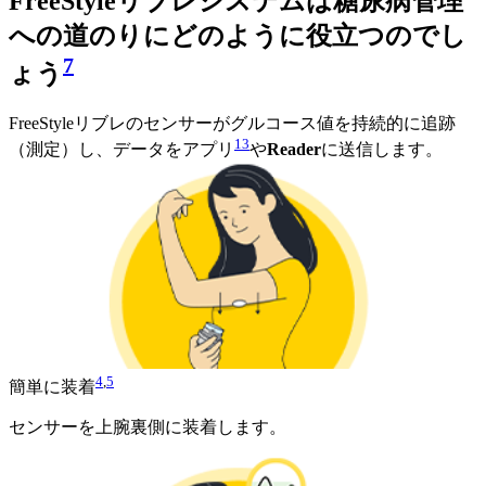
FreeStyleリブレシステムは糖尿病管理
への道のりにどのように役立つのでし
7
ょう
FreeStyleリブレのセンサーがグルコース値を持続的に追跡
13
（測定）し、データをアプリ
や
Reader
に送信します。
4
,
5
簡単に装着
センサーを上腕裏側に装着します。