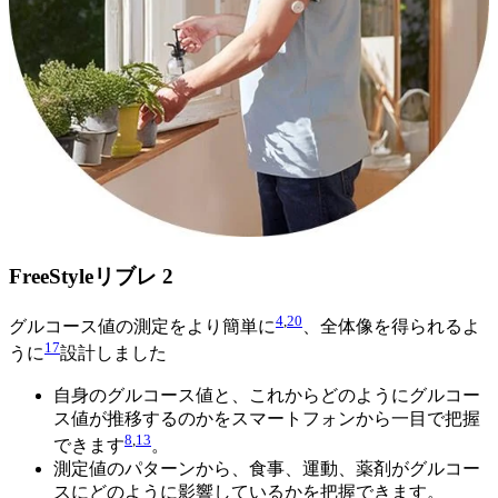
FreeStyleリブレ 2
4
,
20
グルコース値の測定をより簡単に
、全体像を得られるよ
17
うに
設計しました
自身のグルコース値と、これからどのようにグルコー
ス値が推移するのかをスマートフォンから一目で把握
8
,
13
できます
。
測定値のパターンから、食事、運動、薬剤がグルコー
スにどのように影響しているかを把握できます。