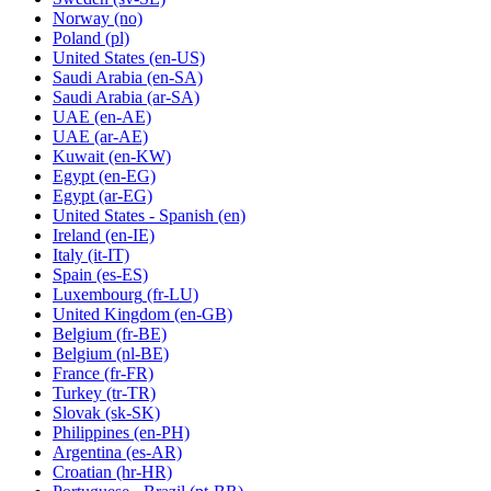
Norway
(no)
Poland
(pl)
United States
(en-US)
Saudi Arabia
(en-SA)
Saudi Arabia
(ar-SA)
UAE
(en-AE)
UAE
(ar-AE)
Kuwait
(en-KW)
Egypt
(en-EG)
Egypt
(ar-EG)
United States - Spanish
(en)
Ireland
(en-IE)
Italy
(it-IT)
Spain
(es-ES)
Luxembourg
(fr-LU)
United Kingdom
(en-GB)
Belgium
(fr-BE)
Belgium
(nl-BE)
France
(fr-FR)
Turkey
(tr-TR)
Slovak
(sk-SK)
Philippines
(en-PH)
Argentina
(es-AR)
Croatian
(hr-HR)