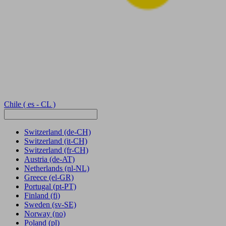
Chile
( es - CL )
Switzerland
(de-CH)
Switzerland
(it-CH)
Switzerland
(fr-CH)
Austria
(de-AT)
Netherlands
(nl-NL)
Greece
(el-GR)
Portugal
(pt-PT)
Finland
(fi)
Sweden
(sv-SE)
Norway
(no)
Poland
(pl)