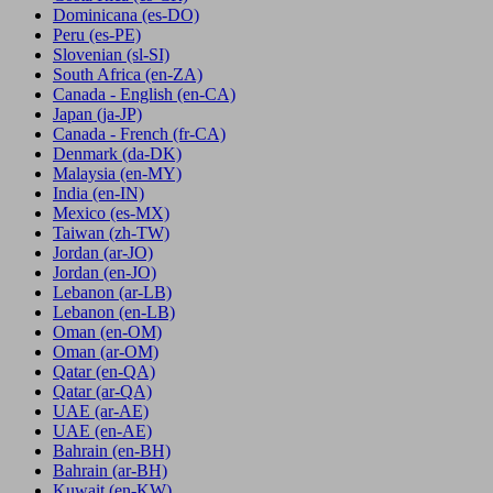
Dominicana
(es-DO)
Peru
(es-PE)
Slovenian
(sl-SI)
South Africa
(en-ZA)
Canada - English
(en-CA)
Japan
(ja-JP)
Canada - French
(fr-CA)
Denmark
(da-DK)
Malaysia
(en-MY)
India
(en-IN)
Mexico
(es-MX)
Taiwan
(zh-TW)
Jordan
(ar-JO)
Jordan
(en-JO)
Lebanon
(ar-LB)
Lebanon
(en-LB)
Oman
(en-OM)
Oman
(ar-OM)
Qatar
(en-QA)
Qatar
(ar-QA)
UAE
(ar-AE)
UAE
(en-AE)
Bahrain
(en-BH)
Bahrain
(ar-BH)
Kuwait
(en-KW)