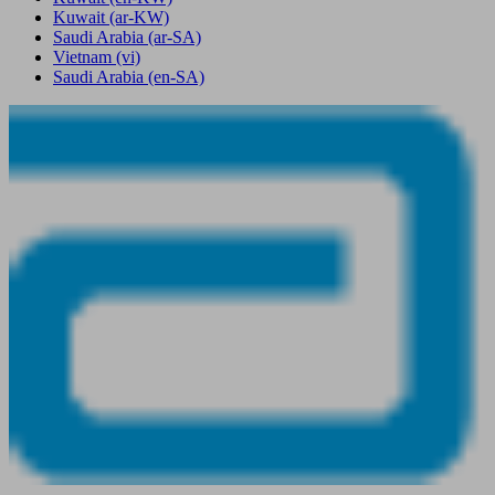
Kuwait
(ar-KW)
Saudi Arabia
(ar-SA)
Vietnam
(vi)
Saudi Arabia
(en-SA)