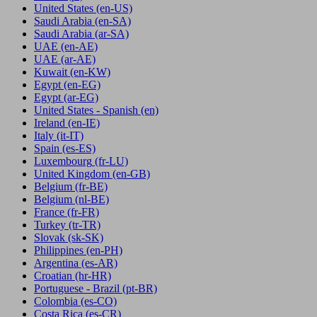
United States
(en-US)
Saudi Arabia
(en-SA)
Saudi Arabia
(ar-SA)
UAE
(en-AE)
UAE
(ar-AE)
Kuwait
(en-KW)
Egypt
(en-EG)
Egypt
(ar-EG)
United States - Spanish
(en)
Ireland
(en-IE)
Italy
(it-IT)
Spain
(es-ES)
Luxembourg
(fr-LU)
United Kingdom
(en-GB)
Belgium
(fr-BE)
Belgium
(nl-BE)
France
(fr-FR)
Turkey
(tr-TR)
Slovak
(sk-SK)
Philippines
(en-PH)
Argentina
(es-AR)
Croatian
(hr-HR)
Portuguese - Brazil
(pt-BR)
Colombia
(es-CO)
Costa Rica
(es-CR)