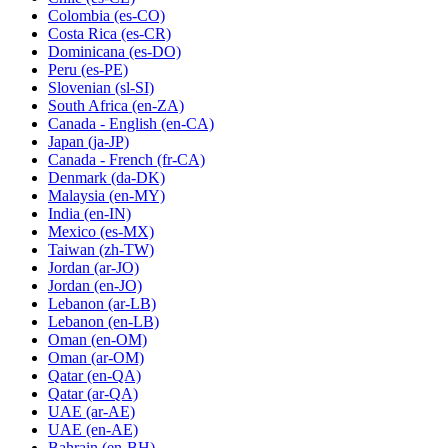
Colombia
(es-CO)
Costa Rica
(es-CR)
Dominicana
(es-DO)
Peru
(es-PE)
Slovenian
(sl-SI)
South Africa
(en-ZA)
Canada - English
(en-CA)
Japan
(ja-JP)
Canada - French
(fr-CA)
Denmark
(da-DK)
Malaysia
(en-MY)
India
(en-IN)
Mexico
(es-MX)
Taiwan
(zh-TW)
Jordan
(ar-JO)
Jordan
(en-JO)
Lebanon
(ar-LB)
Lebanon
(en-LB)
Oman
(en-OM)
Oman
(ar-OM)
Qatar
(en-QA)
Qatar
(ar-QA)
UAE
(ar-AE)
UAE
(en-AE)
Bahrain
(en-BH)