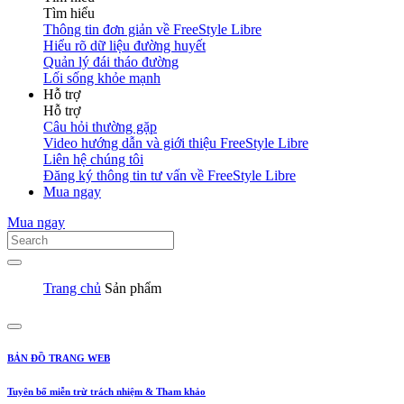
Tìm hiểu
Thông tin đơn giản về FreeStyle Libre
Hiểu rõ dữ liệu đường huyết
Quản lý đái tháo đường
Lối sống khỏe mạnh
Hỗ trợ
Hỗ trợ
Câu hỏi thường gặp
Video hướng dẫn và giới thiệu FreeStyle Libre
Liên hệ chúng tôi
Đăng ký thông tin tư vấn về FreeStyle Libre
Mua ngay
Mua ngay
Trang chủ
Sản phẩm
BẢN ĐỒ TRANG WEB
Tuyên bố miễn trừ trách nhiệm & Tham khảo