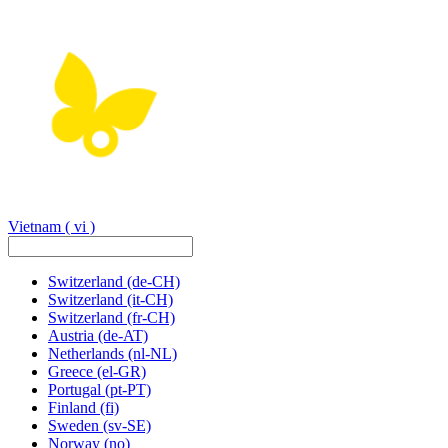
Vietnam
( vi )
Switzerland
(de-CH)
Switzerland
(it-CH)
Switzerland
(fr-CH)
Austria
(de-AT)
Netherlands
(nl-NL)
Greece
(el-GR)
Portugal
(pt-PT)
Finland
(fi)
Sweden
(sv-SE)
Norway
(no)