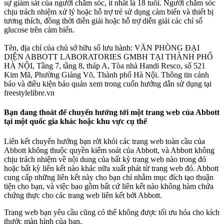
sự giám sát của người chăm sóc, ít nhất là 18 tuổi. Người chăm sóc
chịu trách nhiệm xử lý hoặc hỗ trợ trẻ sử dụng cảm biến và thiết bị
tương thích, đồng thời diễn giải hoặc hỗ trợ diễn giải các chỉ số
glucose trên cảm biến.
Tên, địa chỉ của chủ sở hữu số lưu hành: VĂN PHÒNG ĐẠI
DIỆN ABBOTT LABORATORIES GMBH TẠI THÀNH PHỐ
HÀ NỘI, Tầng 7, tầng 8, tháp A, Tòa nhà Handi Resco, số 521
Kim Mã, Phường Giảng Võ, Thành phố Hà Nội. Thông tin cảnh
báo và điều kiện bảo quản xem trong cuốn hướng dẫn sử dụng tại
freestylelibre.vn
Bạn đang thoát để chuyển hướng tới một trang web của Abbott
tại một quốc gia khác hoặc khu vực cụ thể
Liên kết chuyển hướng bạn rời khỏi các trang web toàn cầu của
Abbott không thuộc quyền kiểm soát của Abbott, và Abbott không
chịu trách nhiệm về nội dung của bất kỳ trang web nào trong đó
hoặc bất kỳ liên kết nào khác nữa xuất phát từ trang web đó. Abbott
cung cấp những liên kết này cho bạn chỉ nhằm mục đích tạo thuận
tiện cho bạn, và việc bao gồm bất cứ liên kết nào không hàm chứa
chứng thực cho các trang web liên kết bởi Abbott.
Trang web bạn yêu cầu cũng có thể không được tối ưu hóa cho kích
thước màn hình của bạn.