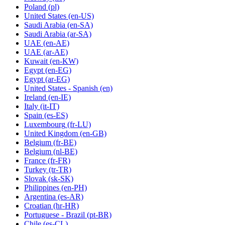
Poland
(pl)
United States
(en-US)
Saudi Arabia
(en-SA)
Saudi Arabia
(ar-SA)
UAE
(en-AE)
UAE
(ar-AE)
Kuwait
(en-KW)
Egypt
(en-EG)
Egypt
(ar-EG)
United States - Spanish
(en)
Ireland
(en-IE)
Italy
(it-IT)
Spain
(es-ES)
Luxembourg
(fr-LU)
United Kingdom
(en-GB)
Belgium
(fr-BE)
Belgium
(nl-BE)
France
(fr-FR)
Turkey
(tr-TR)
Slovak
(sk-SK)
Philippines
(en-PH)
Argentina
(es-AR)
Croatian
(hr-HR)
Portuguese - Brazil
(pt-BR)
Chile
(es-CL)