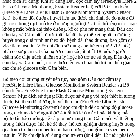
Mục đích sử dụng: Khi sử dụng Đầu đọc cầm tay (FreeStyle Libre 2
Flash Glucose Monitoring System Reader Kit) với Bộ Cảm biến
(FreeStyle Libre 2 Plus Flash Glucose Monitoring System Sensor
Kit), bộ theo dõi đường huyết liên tục được chỉ định để đo nồng độ
glucose trong dịch mô kẽ ở những người (từ 2 tuổi trở lên) mắc hoặc
không mắc bệnh đái tháo đường, kể cả phụ nữ mang thai. Đầu đọc
cầm tay và Cảm biến được thiết kế để thay thế xét nghiệm đường
huyết trong quá trình tự theo dõi bệnh đái tháo đường, bao gồm cả
việc tiêm insulin. Việc chỉ định sử dụng cho trẻ em (từ 2 -12 tuổi)
phải có sự giám sát của người chăm sóc, ít nhất 18 tuổi. Người
chăm sóc chịu trách nhiệm xử lý hoặc hỗ trợ trẻ sử dụng Đầu đọc
cầm tay và Cảm biến, đồng thời diễn giải hoặc hỗ trợ trẻ diễn giải
các chỉ số glucose trên Cảm biến.
Bộ theo dõi đường huyết liên tục, bao gồm Đầu đọc cầm tay -
FreeStyle Libre Flash Glucose Monitoring System Reader và Bộ
cảm biến - FreeStyle Libre Flash Glucose Monitoring System
Sensor. Mục đích sử dụng: Khi được sử dụng với một thiết bị tương
thích, Bộ theo dõi đường huyết liên tục (FreeStyle Libre Flash
Glucose Monitoring System) được chỉ định để đo nồng độ glucose
trong dịch mô kẽ ở người (từ 4 tuổi trở lên) mắc hoặc không mắc
bệnh đái tháo đường, kể cả phụ nữ mang thai. Cảm biến và thiết bị
tương thích được thiết kế để thay thế xét nghiệm đường huyết trong
quá trình tự theo dõi bệnh đái tháo đường, bao gồm cả việc tiêm
insulin. Việc chỉ định sử dụng cho trẻ em (từ 4 đến 12 tuổi) phải có