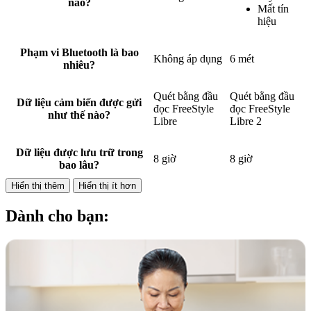
nào?
Mất tín
hiệu
Phạm vi Bluetooth là bao
Không áp dụng
6 mét
nhiêu?
Quét bằng đầu
Quét bằng đầu
Dữ liệu cảm biến được gửi
đọc FreeStyle
đọc FreeStyle
như thế nào?
Libre
Libre 2
Dữ liệu được lưu trữ trong
8 giờ
8 giờ
bao lâu?
Hiển thị thêm
Hiển thị ít hơn
Dành cho bạn: