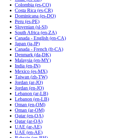
Colombia
(es-CO)
Costa Rica
(es-CR)
Dominicana
(es-DO)
Peru
(es-PE)
Slovenian
(sl-SI)
South Africa
(en-ZA)
Canada - English
(en-CA)
Japan
(ja-JP)
Canada - French
(fr-CA)
Denmark
(da-DK)
Malaysia
(en-MY)
India
(en-IN)
Mexico
(es-MX)
Taiwan
(zh-TW)
Jordan
(ar-JO)
Jordan
(en-JO)
Lebanon
(ar-LB)
Lebanon
(en-LB)
Oman
(en-OM)
Oman
(ar-OM)
Qatar
(en-QA)
Qatar
(ar-QA)
UAE
(ar-AE)
UAE
(en-AE)
Bahrain
(en-BH)