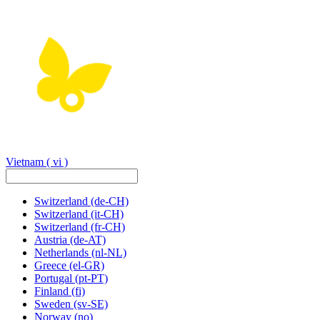
Vietnam
( vi )
Switzerland
(de-CH)
Switzerland
(it-CH)
Switzerland
(fr-CH)
Austria
(de-AT)
Netherlands
(nl-NL)
Greece
(el-GR)
Portugal
(pt-PT)
Finland
(fi)
Sweden
(sv-SE)
Norway
(no)