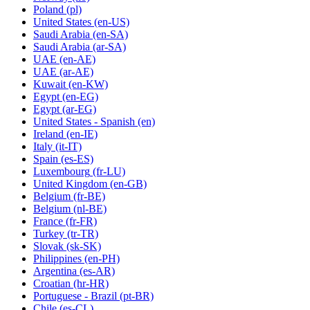
Poland
(pl)
United States
(en-US)
Saudi Arabia
(en-SA)
Saudi Arabia
(ar-SA)
UAE
(en-AE)
UAE
(ar-AE)
Kuwait
(en-KW)
Egypt
(en-EG)
Egypt
(ar-EG)
United States - Spanish
(en)
Ireland
(en-IE)
Italy
(it-IT)
Spain
(es-ES)
Luxembourg
(fr-LU)
United Kingdom
(en-GB)
Belgium
(fr-BE)
Belgium
(nl-BE)
France
(fr-FR)
Turkey
(tr-TR)
Slovak
(sk-SK)
Philippines
(en-PH)
Argentina
(es-AR)
Croatian
(hr-HR)
Portuguese - Brazil
(pt-BR)
Chile
(es-CL)