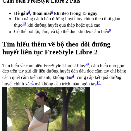
Cảm biến FreeStyle Libre 2 Plus
4
4
Dễ gắn
, thoải mái
khi đeo trong 15 ngày
Tính năng cảnh báo đường huyết tùy chỉnh theo thời gian
18
thực
khi đường huyết quá thấp hoặc quá cao
9
Có thể bơi lội, tắm, và tập thể dục khi đeo cảm biến
Tìm hiểu thêm về bộ theo dõi đường
huyết liên tục FreeStyle Libre 2
50
Tìm hiểu về cảm biến FreeStyle Libre 2 Plus
, cảm biến nhỏ gọn
đeo trên tay gửi dữ liệu đường huyết đến đầu đọc cầm tay chỉ bằng
4
cách quét cảm biến nhanh, không đau
- cung cấp kết quả đường
2
10
huyết chính xác
mà không cần trích máu ngón tay
.
Play