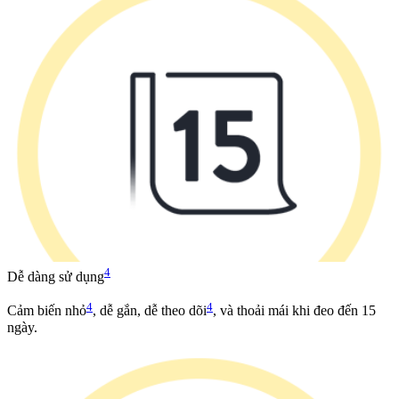
4
Dễ dàng sử dụng
4
4
Cảm biến nhỏ
, dễ gắn, dễ theo dõi
, và thoải mái khi đeo đến 15
ngày.