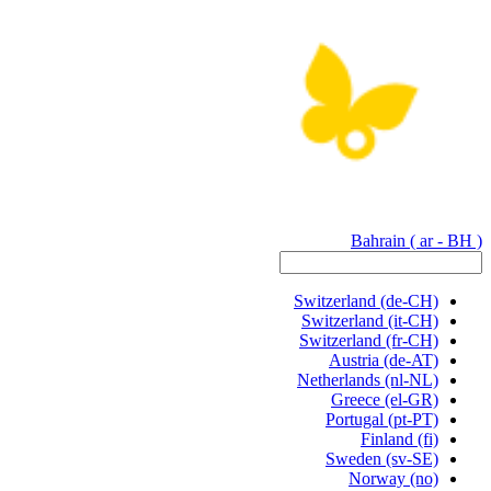
Bahrain
( ar - BH )
Switzerland
(de-CH)
Switzerland
(it-CH)
Switzerland
(fr-CH)
Austria
(de-AT)
Netherlands
(nl-NL)
Greece
(el-GR)
Portugal
(pt-PT)
Finland
(fi)
Sweden
(sv-SE)
Norway
(no)