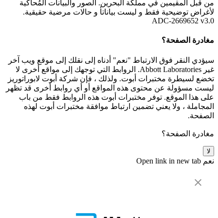
من قبل المقيمين في مملكة البحرين. الصور والبيانات المُحاكية
لأغراض توضيحية فقط و ليست بياناتأ و حالات مرضية حقيقية.
ADC-2669652 v3.0
مغادرة الصفحة؟
سيؤدي النقر فوق الارتباط "نعم" أدناه إلى نقلك إلى موقع ويب آخر
غير Abbott Laboratories. الروابط التي توجهك إلى مواقع أخرى لا
تخضع لسيطرة مختبرات أبوت. ولذلك ، فإن شركة أبوت لابوراتوريز
ليست مسؤولة عن محتوى هذه المواقع أو أي روابط أخرى قد تظهر
على هذا الموقع. توفر مختبرات أبوت هذه الروابط فقط من باب
المجاملة ، ولا يعني تضمين ارتباط موافقة مختبرات أبوت لهذه
الصفحة.
مغادرة الصفحة؟
لا
نعم
Open link in new tab