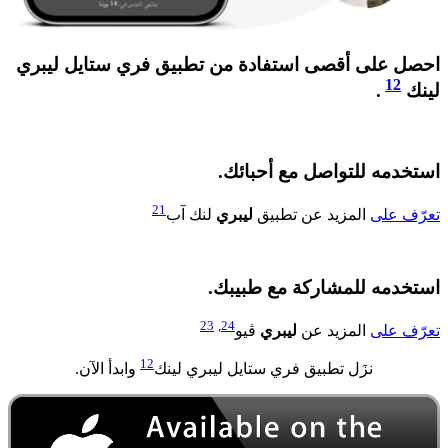
احصل على أقصى استفادة من تطبيق فري ستايل ليبري
12
لينك
.​​
استخدمه للتواصل مع أحبائك.​​
21
تعرّف على
المزيد عن تطبيق
ليبري
لنك آب
استخدمه للمشاركة مع طبيبك.​​​
23
,
24
تعرّف على
المزيد عن
ليبري
ڤيو
12
نزَل تطبيق فري ستايل ليبري لينك
وابدأ الآن.