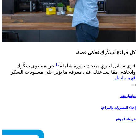
كل قراءة لسكّرك تحكي قصة.​
17
فري ستايل ليبري يمنحك صورة شاملة
عن مستوى سكّرك
واتجاهه، ممّا يساعدك على معرفة ما يؤثر على مستويات السكر. ​
فهم بياناتك
تواصل معنا
إخلاء المسؤولية والمراجع
خريطة الموقع