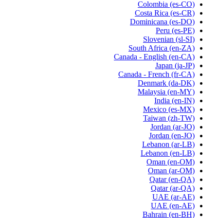
Colombia
(es-CO)
Costa Rica
(es-CR)
Dominicana
(es-DO)
Peru
(es-PE)
Slovenian
(sl-SI)
South Africa
(en-ZA)
Canada - English
(en-CA)
Japan
(ja-JP)
Canada - French
(fr-CA)
Denmark
(da-DK)
Malaysia
(en-MY)
India
(en-IN)
Mexico
(es-MX)
Taiwan
(zh-TW)
Jordan
(ar-JO)
Jordan
(en-JO)
Lebanon
(ar-LB)
Lebanon
(en-LB)
Oman
(en-OM)
Oman
(ar-OM)
Qatar
(en-QA)
Qatar
(ar-QA)
UAE
(ar-AE)
UAE
(en-AE)
Bahrain
(en-BH)