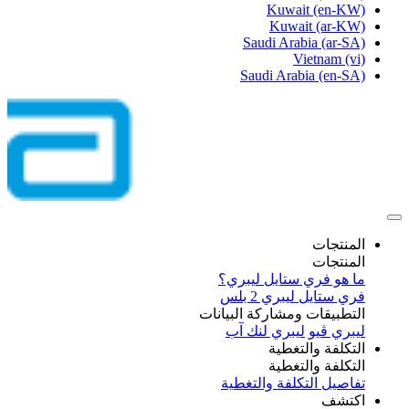
Kuwait
(en-KW)
Kuwait
(ar-KW)
Saudi Arabia
(ar-SA)
Vietnam
(vi)
Saudi Arabia
(en-SA)
المنتجات
المنتجات
ما هو فري ستايل ليبري؟
فري ستايل ليبري 2 بلس​
التطبيقات ومشاركة البيانات
ليبري ڤيو
ليبري لنك آب
التكلفة والتغطية
التكلفة والتغطية
تفاصيل التكلفة والتغطية
اكتشف​