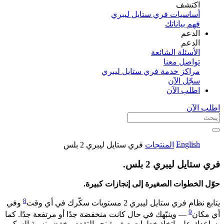
اكتشف​
أساسيات فري ستايل ليبري
فهم بياناتك
الدعم
الدعم
الأسئلة الشائعة
تواصل معنا
مراكز خدمة فري ستايل ليبري
سجّل الآن​
اطلب الآن
اطلب الآن
English
المنتجات
فري ستايل ليبري 2 بلس​
فري ستايل ليبري 2 بلس.​
حوّل الخطوات الصغيرة إلى إنجازات كبيرة.​
8
يتابع نظام فري ستايل ليبري 2 مستويات سكّرك في أي وقت
وفي
9
أي مكان
— وينبّهك في حال كانت منخفضة جدًا أو مرتفعة جدًا. كما
يساعدك على اتخاذ خطوات صغيرة نحو التقدم وخفض نسبة السكر