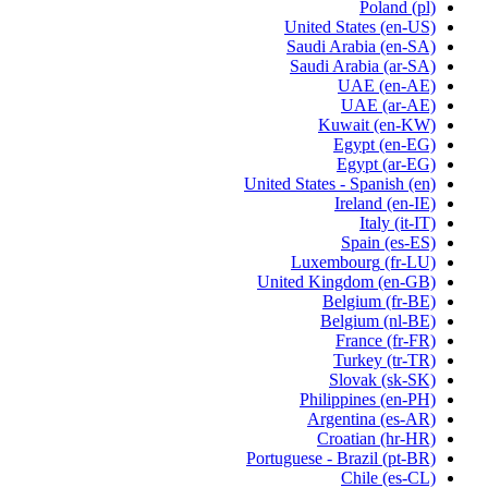
Poland
(pl)
United States
(en-US)
Saudi Arabia
(en-SA)
Saudi Arabia
(ar-SA)
UAE
(en-AE)
UAE
(ar-AE)
Kuwait
(en-KW)
Egypt
(en-EG)
Egypt
(ar-EG)
United States - Spanish
(en)
Ireland
(en-IE)
Italy
(it-IT)
Spain
(es-ES)
Luxembourg
(fr-LU)
United Kingdom
(en-GB)
Belgium
(fr-BE)
Belgium
(nl-BE)
France
(fr-FR)
Turkey
(tr-TR)
Slovak
(sk-SK)
Philippines
(en-PH)
Argentina
(es-AR)
Croatian
(hr-HR)
Portuguese - Brazil
(pt-BR)
Chile
(es-CL)