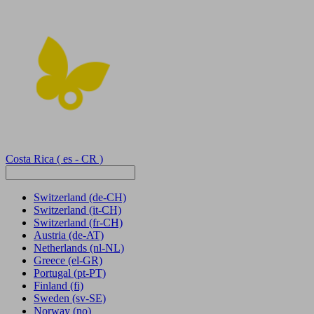
Costa Rica
( es - CR )
Switzerland
(de-CH)
Switzerland
(it-CH)
Switzerland
(fr-CH)
Austria
(de-AT)
Netherlands
(nl-NL)
Greece
(el-GR)
Portugal
(pt-PT)
Finland
(fi)
Sweden
(sv-SE)
Norway
(no)