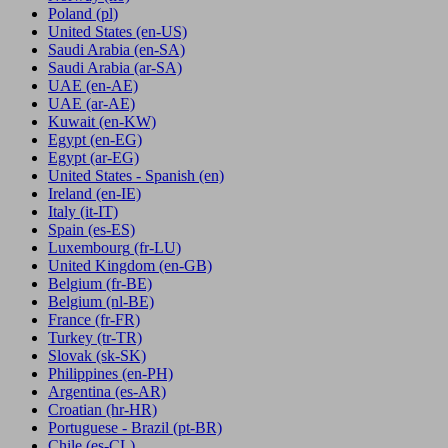
Poland
(pl)
United States
(en-US)
Saudi Arabia
(en-SA)
Saudi Arabia
(ar-SA)
UAE
(en-AE)
UAE
(ar-AE)
Kuwait
(en-KW)
Egypt
(en-EG)
Egypt
(ar-EG)
United States - Spanish
(en)
Ireland
(en-IE)
Italy
(it-IT)
Spain
(es-ES)
Luxembourg
(fr-LU)
United Kingdom
(en-GB)
Belgium
(fr-BE)
Belgium
(nl-BE)
France
(fr-FR)
Turkey
(tr-TR)
Slovak
(sk-SK)
Philippines
(en-PH)
Argentina
(es-AR)
Croatian
(hr-HR)
Portuguese - Brazil
(pt-BR)
Chile
(es-CL)