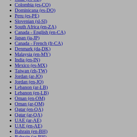
Colombia
(es-CO)
Dominicana
(es-DO)
Peru
(es-PE)
Slovenian
(sl-SI)
South Africa
(en-ZA)
Canada - English
(en-CA)
Japan
(ja-JP)
Canada - French
(fr-CA)
Denmark
(da-DK)
Malaysia
(en-MY)
India
(en-IN)
Mexico
(es-MX)
Taiwan
(zh-TW)
Jordan
(ar-JO)
Jordan
(en-JO)
Lebanon
(ar-LB)
Lebanon
(en-LB)
Oman
(en-OM)
Oman
(ar-OM)
Qatar
(en-QA)
Qatar
(ar-QA)
UAE
(ar-AE)
UAE
(en-AE)
Bahrain
(en-BH)
Bahrain
(ar-BH)