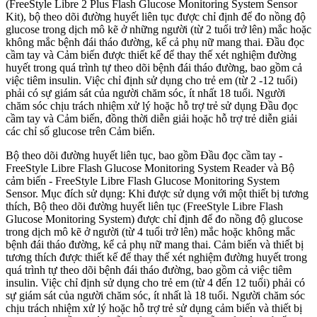
(FreeStyle Libre 2 Plus Flash Glucose Monitoring System Sensor
Kit), bộ theo dõi đường huyết liên tục được chỉ định để đo nồng độ
glucose trong dịch mô kẽ ở những người (từ 2 tuổi trở lên) mắc hoặc
không mắc bệnh đái tháo đường, kể cả phụ nữ mang thai. Đầu đọc
cầm tay và Cảm biến được thiết kế để thay thế xét nghiệm đường
huyết trong quá trình tự theo dõi bệnh đái tháo đường, bao gồm cả
việc tiêm insulin. Việc chỉ định sử dụng cho trẻ em (từ 2 -12 tuổi)
phải có sự giám sát của người chăm sóc, ít nhất 18 tuổi. Người
chăm sóc chịu trách nhiệm xử lý hoặc hỗ trợ trẻ sử dụng Đầu đọc
cầm tay và Cảm biến, đồng thời diễn giải hoặc hỗ trợ trẻ diễn giải
các chỉ số glucose trên Cảm biến.
Bộ theo dõi đường huyết liên tục, bao gồm Đầu đọc cầm tay -
FreeStyle Libre Flash Glucose Monitoring System Reader và Bộ
cảm biến - FreeStyle Libre Flash Glucose Monitoring System
Sensor. Mục đích sử dụng: Khi được sử dụng với một thiết bị tương
thích, Bộ theo dõi đường huyết liên tục (FreeStyle Libre Flash
Glucose Monitoring System) được chỉ định để đo nồng độ glucose
trong dịch mô kẽ ở người (từ 4 tuổi trở lên) mắc hoặc không mắc
bệnh đái tháo đường, kể cả phụ nữ mang thai. Cảm biến và thiết bị
tương thích được thiết kế để thay thế xét nghiệm đường huyết trong
quá trình tự theo dõi bệnh đái tháo đường, bao gồm cả việc tiêm
insulin. Việc chỉ định sử dụng cho trẻ em (từ 4 đến 12 tuổi) phải có
sự giám sát của người chăm sóc, ít nhất là 18 tuổi. Người chăm sóc
chịu trách nhiệm xử lý hoặc hỗ trợ trẻ sử dụng cảm biến và thiết bị