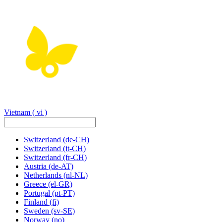
Vietnam
( vi )
Switzerland
(de-CH)
Switzerland
(it-CH)
Switzerland
(fr-CH)
Austria
(de-AT)
Netherlands
(nl-NL)
Greece
(el-GR)
Portugal
(pt-PT)
Finland
(fi)
Sweden
(sv-SE)
Norway
(no)