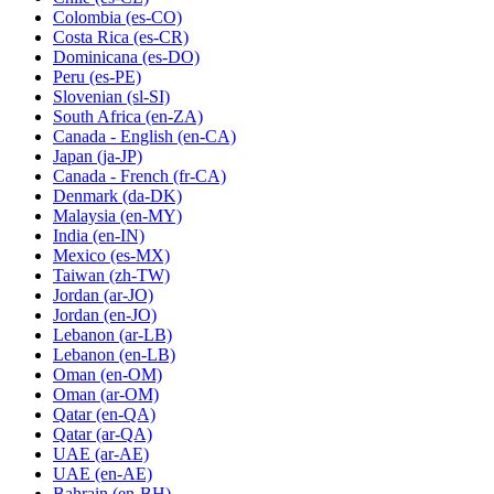
Colombia
(es-CO)
Costa Rica
(es-CR)
Dominicana
(es-DO)
Peru
(es-PE)
Slovenian
(sl-SI)
South Africa
(en-ZA)
Canada - English
(en-CA)
Japan
(ja-JP)
Canada - French
(fr-CA)
Denmark
(da-DK)
Malaysia
(en-MY)
India
(en-IN)
Mexico
(es-MX)
Taiwan
(zh-TW)
Jordan
(ar-JO)
Jordan
(en-JO)
Lebanon
(ar-LB)
Lebanon
(en-LB)
Oman
(en-OM)
Oman
(ar-OM)
Qatar
(en-QA)
Qatar
(ar-QA)
UAE
(ar-AE)
UAE
(en-AE)
Bahrain
(en-BH)