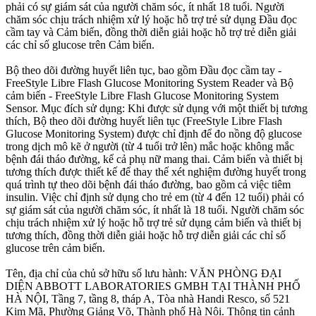
phải có sự giám sát của người chăm sóc, ít nhất 18 tuổi. Người
chăm sóc chịu trách nhiệm xử lý hoặc hỗ trợ trẻ sử dụng Đầu đọc
cầm tay và Cảm biến, đồng thời diễn giải hoặc hỗ trợ trẻ diễn giải
các chỉ số glucose trên Cảm biến.
Bộ theo dõi đường huyết liên tục, bao gồm Đầu đọc cầm tay -
FreeStyle Libre Flash Glucose Monitoring System Reader và Bộ
cảm biến - FreeStyle Libre Flash Glucose Monitoring System
Sensor. Mục đích sử dụng: Khi được sử dụng với một thiết bị tương
thích, Bộ theo dõi đường huyết liên tục (FreeStyle Libre Flash
Glucose Monitoring System) được chỉ định để đo nồng độ glucose
trong dịch mô kẽ ở người (từ 4 tuổi trở lên) mắc hoặc không mắc
bệnh đái tháo đường, kể cả phụ nữ mang thai. Cảm biến và thiết bị
tương thích được thiết kế để thay thế xét nghiệm đường huyết trong
quá trình tự theo dõi bệnh đái tháo đường, bao gồm cả việc tiêm
insulin. Việc chỉ định sử dụng cho trẻ em (từ 4 đến 12 tuổi) phải có
sự giám sát của người chăm sóc, ít nhất là 18 tuổi. Người chăm sóc
chịu trách nhiệm xử lý hoặc hỗ trợ trẻ sử dụng cảm biến và thiết bị
tương thích, đồng thời diễn giải hoặc hỗ trợ diễn giải các chỉ số
glucose trên cảm biến.
Tên, địa chỉ của chủ sở hữu số lưu hành: VĂN PHÒNG ĐẠI
DIỆN ABBOTT LABORATORIES GMBH TẠI THÀNH PHỐ
HÀ NỘI, Tầng 7, tầng 8, tháp A, Tòa nhà Handi Resco, số 521
Kim Mã, Phường Giảng Võ, Thành phố Hà Nội. Thông tin cảnh