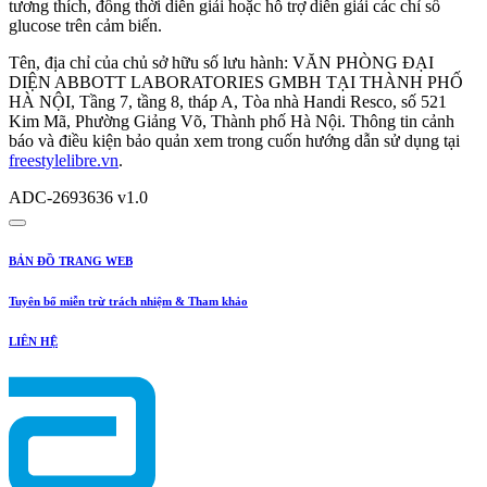
tương thích, đồng thời diễn giải hoặc hỗ trợ diễn giải các chỉ số
glucose trên cảm biến.
Tên, địa chỉ của chủ sở hữu số lưu hành: VĂN PHÒNG ĐẠI
DIỆN ABBOTT LABORATORIES GMBH TẠI THÀNH PHỐ
HÀ NỘI, Tầng 7, tầng 8, tháp A, Tòa nhà Handi Resco, số 521
Kim Mã, Phường Giảng Võ, Thành phố Hà Nội. Thông tin cảnh
báo và điều kiện bảo quản xem trong cuốn hướng dẫn sử dụng tại
freestylelibre.vn
.
ADC-2693636 v1.0
BẢN ĐỒ TRANG WEB
Tuyên bố miễn trừ trách nhiệm & Tham khảo
LIÊN HỆ