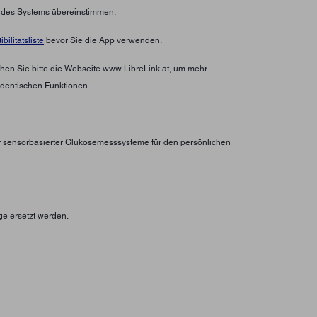
n des Systems übereinstimmen.
bilitätsliste
bevor Sie die App verwenden.
hen Sie bitte die Webseite www.LibreLink.at, um mehr
identischen Funktionen.
er sensorbasierter Glukosemesssysteme für den persönlichen
ge ersetzt werden.