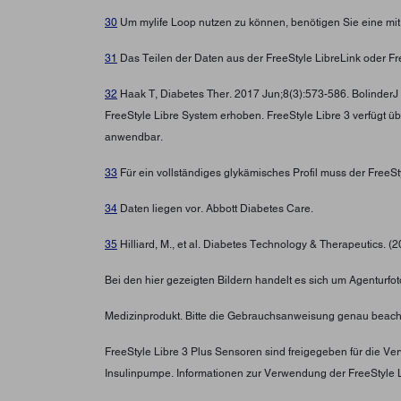
30
Um mylife Loop nutzen zu können, benötigen Sie eine mi
31
Das Teilen der Daten aus der FreeStyle LibreLink oder Fre
32
Haak T, Diabetes Ther. 2017 Jun;8(3):573-586. BolinderJ
FreeStyle Libre System erhoben. FreeStyle Libre 3 verfügt ü
anwendbar.
33
Für ein vollständiges glykämisches Profil muss der FreeS
34
Daten liegen vor. Abbott Diabetes Care.
35
Hilliard, M., et al. Diabetes Technology & Therapeutics. (
Bei den hier gezeigten Bildern handelt es sich um Agenturfoto
Medizinprodukt. Bitte die Gebrauchsanweisung genau beach
FreeStyle Libre 3 Plus Sensoren sind freigegeben für die 
Insulinpumpe. Informationen zur Verwendung der FreeStyle 