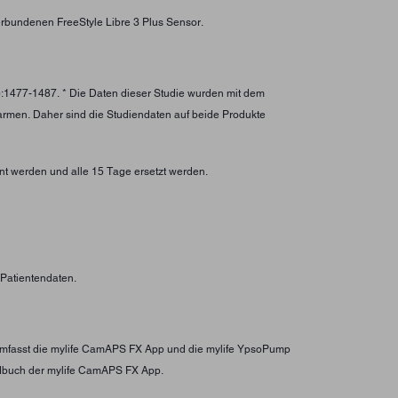
rbundenen FreeStyle Libre 3 Plus Sensor.
):1477-1487. * Die Daten dieser Studie wurden mit dem
larmen. Daher sind die Studiendaten auf beide Produkte
nt werden und alle 15 Tage ersetzt werden.
n Patientendaten.
s umfasst die mylife CamAPS FX App und die mylife YpsoPump
ndbuch der mylife CamAPS FX App.