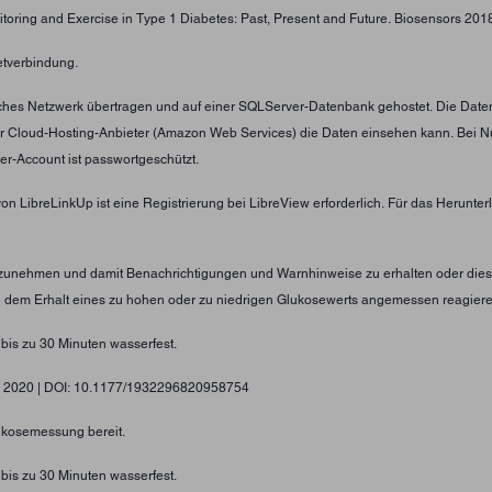
toring and Exercise in Type 1 Diabetes: Past, Present and Future. Biosensors 2018;
etverbindung.
tliches Netzwerk übertragen und auf einer SQLServer-Datenbank gehostet. Die Date
er Cloud-Hosting-Anbieter (Amazon Web Services) die Daten einsehen kann. Bei N
er-Account ist passwortgeschützt.
von LibreLinkUp ist eine Registrierung bei LibreView erforderlich. Für das Herunt
nzunehmen und damit Benachrichtigungen und Warnhinweise zu erhalten oder diese
ei dem Erhalt eines zu hohen oder zu niedrigen Glukosewerts angemessen reagier
 bis zu 30 Minuten wasserfest.
gy, 2020 | DOI: 10.1177/1932296820958754
lukosemessung bereit.
 bis zu 30 Minuten wasserfest.