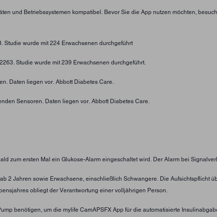
eräten und Betriebssystemen kompatibel. Bevor Sie die App nutzen möchten, besuc
73. Studie wurde mit 224 Erwachsenen durchgeführt
4-2263. Studie wurde mit 239 Erwachsenen durchgeführt.
n. Daten liegen vor. Abbott Diabetes Care.
enden Sensoren. Daten liegen vor. Abbott Diabetes Care.
obald zum ersten Mal ein Glukose-Alarm eingeschaltet wird. Der Alarm bei Signalver
nder ab 2 Jahren sowie Erwachsene, einschließlich Schwangere. Die Aufsichtspflic
ensjahres obliegt der Verantwortung einer volljährigen Person.
oPump benötigen, um die mylife CamAPSFX App für die automatisierte Insulinabgab