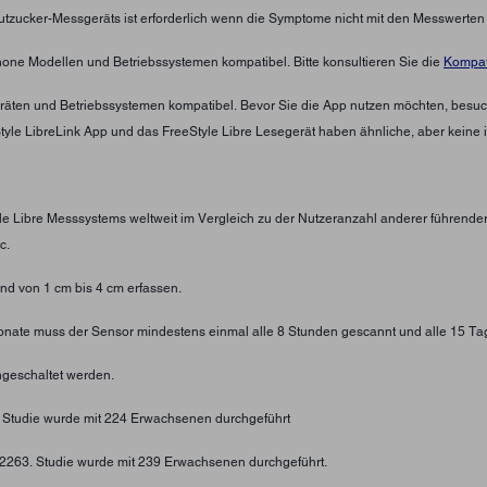
lutzucker-Messgeräts ist erforderlich wenn die Symptome nicht mit den Messwerte
hone Modellen und Betriebssystemen kompatibel. Bitte konsultieren Sie die
Kompati
eräten und Betriebssystemen kompatibel. Bevor Sie die App nutzen möchten, besuc
eStyle LibreLink App und das FreeStyle Libre Lesegerät haben ähnliche, aber keine 
yle Libre Messsystems weltweit im Vergleich zu der Nutzeranzahl anderer führend
c.
d von 1 cm bis 4 cm erfassen.
 Monate muss der Sensor mindestens einmal alle 8 Stunden gescannt und alle 15 Ta
geschaltet werden.
. Studie wurde mit 224 Erwachsenen durchgeführt
4-2263. Studie wurde mit 239 Erwachsenen durchgeführt.