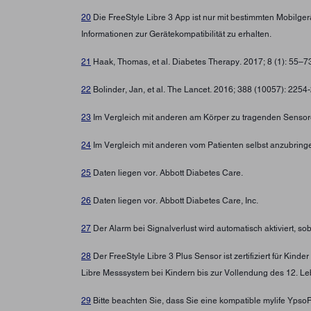
20
Die FreeStyle Libre 3 App ist nur mit bestimmten Mobilg
Informationen zur Gerätekompatibilität zu erhalten.
21
Haak, Thomas, et al. Diabetes Therapy. 2017; 8 (1): 55–
22
Bolinder, Jan, et al. The Lancet. 2016; 388 (10057): 225
23
Im Vergleich mit anderen am Körper zu tragenden Sensore
24
Im Vergleich mit anderen vom Patienten selbst anzubring
25
Daten liegen vor. Abbott Diabetes Care.
26
Daten liegen vor. Abbott Diabetes Care, Inc.
27
Der Alarm bei Signalverlust wird automatisch aktiviert, s
28
Der FreeStyle Libre 3 Plus Sensor ist zertifiziert für Ki
Libre Messsystem bei Kindern bis zur Vollendung des 12. Leb
29
Bitte beachten Sie, dass Sie eine kompatible mylife Yps