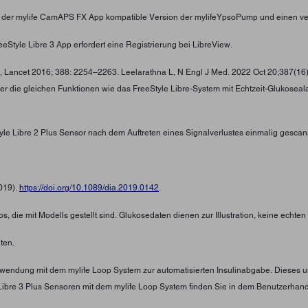
t der mylife CamAPS FX App kompatible Version der mylifeYpsoPump und einen ve
eStyle Libre 3 App erfordert eine Registrierung bei LibreView.
 , Lancet 2016; 388: 2254–2263. Leelarathna L, N Engl J Med. 2022 Oct 20;387(16
ber die gleichen Funktionen wie das FreeStyle Libre-System mit Echtzeit-Glukosea
tyle Libre 2 Plus Sensor nach dem Auftreten eines Signalverlustes einmalig gescan
2019).
https://doi.org/10.1089/dia.2019.0142
.
s, die mit Modells gestellt sind. Glukosedaten dienen zur Illustration, keine echte
ten.
Verwendung mit dem mylife Loop System zur automatisierten Insulinabgabe. Diese
Libre 3 Plus Sensoren mit dem mylife Loop System finden Sie in dem Benutzerha