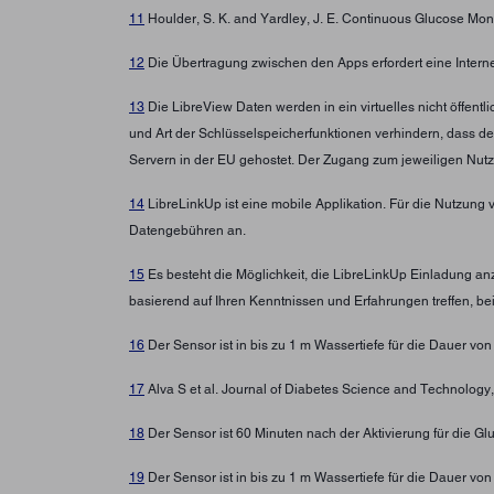
11
Houlder, S. K. and Yardley, J. E. Continuous Glucose Moni
12
Die Übertragung zwischen den Apps erfordert eine Intern
13
Die LibreView Daten werden in ein virtuelles nicht öffen
und Art der Schlüsselspeicherfunktionen verhindern, dass d
Servern in der EU gehostet. Der Zugang zum jeweiligen Nutz
14
LibreLinkUp ist eine mobile Applikation. Für die Nutzung 
Datengebühren an.
15
Es besteht die Möglichkeit, die LibreLinkUp Einladung a
basierend auf Ihren Kenntnissen und Erfahrungen treffen, b
16
Der Sensor ist in bis zu 1 m Wassertiefe für die Dauer von
17
Alva S et al. Journal of Diabetes Science and Technolo
18
Der Sensor ist 60 Minuten nach der Aktivierung für die G
19
Der Sensor ist in bis zu 1 m Wassertiefe für die Dauer von