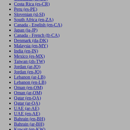
Costa Rica
(es-CR)
Peru
(es-PE)
Slovenian
(sl-SI)
South Africa
(en-ZA)
Canada - English
(en-CA)
Japan
(ja-JP)
Canada - French
(fr-CA)
Denmark
(da-DK)
Malaysia
(en-MY)
India
(en-IN)
Mexico
(es-MX)
Taiwan
(zh-TW)
Jordan
(ar-JO)
Jordan
(en-JO)
Lebanon
(ar-LB)
Lebanon
(en-LB)
Oman
(en-OM)
Oman
(ar-OM)
Qatar
(en-QA)
Qatar
(ar-QA)
UAE
(ar-AE)
UAE
(en-AE)
Bahrain
(en-BH)
Bahrain
(ar-BH)
Kuwait
(en-KW)