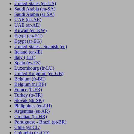
United States
(en-US)
Saudi Arabia
(en-SA)
Saudi Arabia
(ar-SA)
UAE
(en-AE)
UAE
(ar-AE)
Kuwait
(en-KW)
Egypt
(en-EG)
Egypt
(ar-EG)
United States - Spanish
(en)
Ireland
(en-IE)
Italy
(it-IT)
Spain
(es-ES)
Luxembourg
(fr-LU)
United Kingdom
(en-GB)
Belgium
(fr-BE)
Belgium
(nl-BE)
France
(fr-FR)
Turkey
(tr-TR)
Slovak
(sk-SK)
Philippines
(en-PH)
Argentina
(es-AR)
Croatian
(hr-HR)
Portuguese - Brazil
(pt-BR)
Chile
(es-CL)
Colombia
(es-CO)