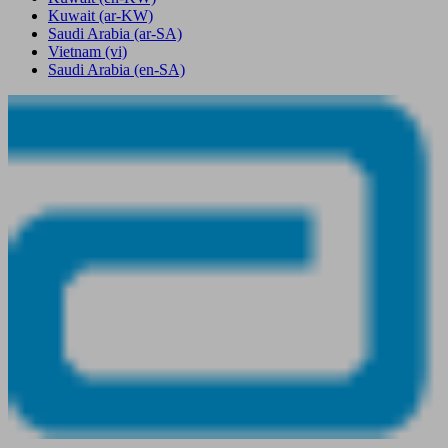
Kuwait
(ar-KW)
Saudi Arabia
(ar-SA)
Vietnam
(vi)
Saudi Arabia
(en-SA)