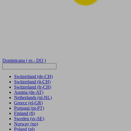
Dominicana
( es - DO )
Switzerland
(de-CH)
Switzerland
(it-CH)
Switzerland
(fr-CH)
Austria
(de-AT)
Netherlands
(nl-NL)
Greece
(el-GR)
Portugal
(pt-PT)
Finland
(fi)
Sweden
(sv-SE)
Norway
(no)
Poland
(pl)