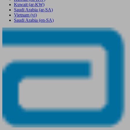
Kuwait
(ar-KW)
Saudi Arabia
(ar-SA)
Vietnam
(vi)
Saudi Arabia
(en-SA)