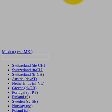
Mexico
( es - MX )
Switzerland
(de-CH)
Switzerland
(it-CH)
Switzerland
(fr-CH)
Austria
(de-AT)
Netherlands
(nl-NL)
Greece
(el-GR)
Portugal
(pt-PT)
Finland
(fi)
Sweden
(sv-SE)
Norway
(no)
Poland
(pl)