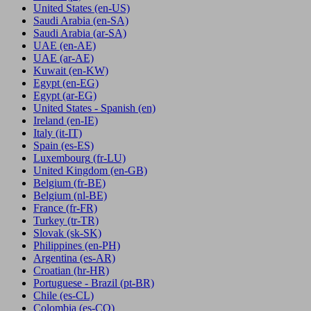
United States
(en-US)
Saudi Arabia
(en-SA)
Saudi Arabia
(ar-SA)
UAE
(en-AE)
UAE
(ar-AE)
Kuwait
(en-KW)
Egypt
(en-EG)
Egypt
(ar-EG)
United States - Spanish
(en)
Ireland
(en-IE)
Italy
(it-IT)
Spain
(es-ES)
Luxembourg
(fr-LU)
United Kingdom
(en-GB)
Belgium
(fr-BE)
Belgium
(nl-BE)
France
(fr-FR)
Turkey
(tr-TR)
Slovak
(sk-SK)
Philippines
(en-PH)
Argentina
(es-AR)
Croatian
(hr-HR)
Portuguese - Brazil
(pt-BR)
Chile
(es-CL)
Colombia
(es-CO)