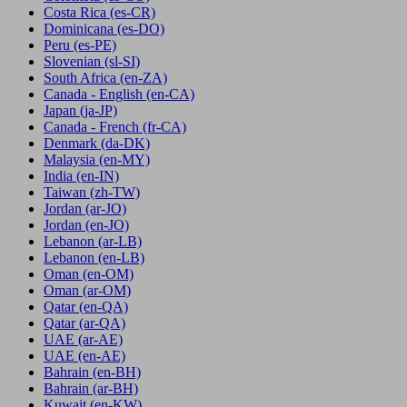
Costa Rica
(es-CR)
Dominicana
(es-DO)
Peru
(es-PE)
Slovenian
(sl-SI)
South Africa
(en-ZA)
Canada - English
(en-CA)
Japan
(ja-JP)
Canada - French
(fr-CA)
Denmark
(da-DK)
Malaysia
(en-MY)
India
(en-IN)
Taiwan
(zh-TW)
Jordan
(ar-JO)
Jordan
(en-JO)
Lebanon
(ar-LB)
Lebanon
(en-LB)
Oman
(en-OM)
Oman
(ar-OM)
Qatar
(en-QA)
Qatar
(ar-QA)
UAE
(ar-AE)
UAE
(en-AE)
Bahrain
(en-BH)
Bahrain
(ar-BH)
Kuwait
(en-KW)