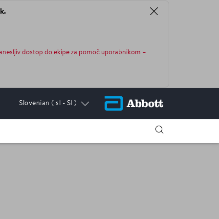
k.
anesljiv dostop do ekipe za pomoč uporabnikom –
Slovenian
( sl - SI )