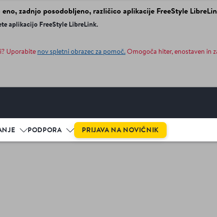
eno, zadnjo posodobljeno, različico aplikacije FreeStyle LibreLin
te aplikacijo FreeStyle LibreLink.
ki? Uporabite
nov spletni obrazec za pomoč.
Omogoča hiter, enostaven in z
PRIJAVA NA NOVIČNIK
ANJE
PODPORA