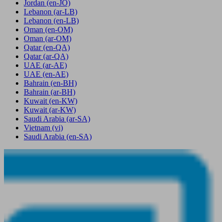
Jordan
(en-JO)
Lebanon
(ar-LB)
Lebanon
(en-LB)
Oman
(en-OM)
Oman
(ar-OM)
Qatar
(en-QA)
Qatar
(ar-QA)
UAE
(ar-AE)
UAE
(en-AE)
Bahrain
(en-BH)
Bahrain
(ar-BH)
Kuwait
(en-KW)
Kuwait
(ar-KW)
Saudi Arabia
(ar-SA)
Vietnam
(vi)
Saudi Arabia
(en-SA)