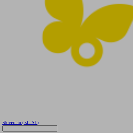
Slovenian
( sl - SI )