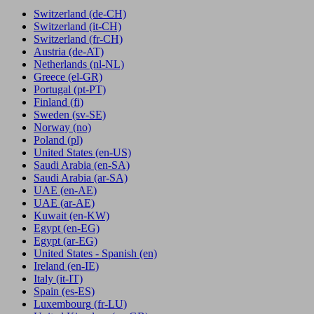
Switzerland
(de-CH)
Switzerland
(it-CH)
Switzerland
(fr-CH)
Austria
(de-AT)
Netherlands
(nl-NL)
Greece
(el-GR)
Portugal
(pt-PT)
Finland
(fi)
Sweden
(sv-SE)
Norway
(no)
Poland
(pl)
United States
(en-US)
Saudi Arabia
(en-SA)
Saudi Arabia
(ar-SA)
UAE
(en-AE)
UAE
(ar-AE)
Kuwait
(en-KW)
Egypt
(en-EG)
Egypt
(ar-EG)
United States - Spanish
(en)
Ireland
(en-IE)
Italy
(it-IT)
Spain
(es-ES)
Luxembourg
(fr-LU)