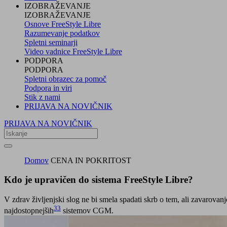
IZOBRAŽEVANJE
IZOBRAŽEVANJE
Osnove FreeStyle Libre
Razumevanje podatkov
Spletni seminarji
Video vadnice FreeStyle Libre
PODPORA
PODPORA
Spletni obrazec za pomoč
Podpora in viri
Stik z nami
PRIJAVA NA NOVIČNIK
PRIJAVA NA NOVIČNIK
Domov
CENA IN POKRITOST
Kdo je upravičen do sistema FreeStyle Libre?
V zdrav življenjski slog ne bi smela spadati skrb o tem, ali zavarovan
33
najdostopnejših
sistemov CGM.