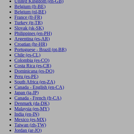
United Kingdom
(en-GB)
Belgium
(fr-BE)
Belgium
(nl-BE)
France
(fr-FR)
Turkey
(tr-TR)
Slovak
(sk-SK)
Philippines
(en-PH)
Argentina
(es-AR)
Croatian
(hr-HR)
Portuguese - Brazil
(pt-BR)
Chile
(es-CL)
Colombia
(es-CO)
Costa Rica
(es-CR)
Dominicana
(es-DO)
Peru
(es-PE)
South Africa
(en-ZA)
Canada - English
(en-CA)
Japan
(ja-JP)
Canada - French
(fr-CA)
Denmark
(da-DK)
Malaysia
(en-MY)
India
(en-IN)
Mexico
(es-MX)
Taiwan
(zh-TW)
Jordan
(ar-JO)