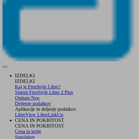
IZDELKI
IZDELKI
Kaj je FreeStyle Libre?
Sistem FreeStyle Libre 2 Plus
Optium Neo
Deljenje podatkov
Aplikacije in deljenje podatkov
LibreView
LibreLinkUp
CENA IN POKRITOST
CENA IN POKRITOST
Cena in kritje
Sanolabor