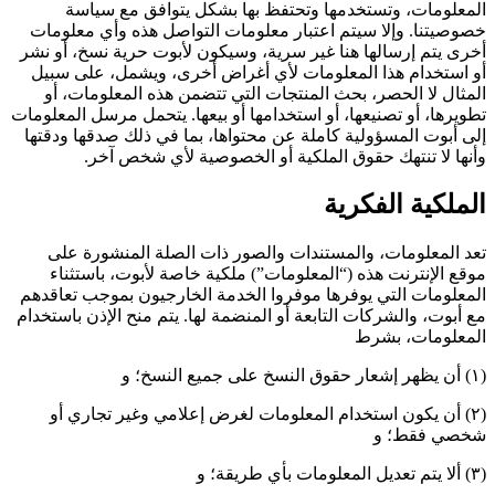
المعلومات، وتستخدمها وتحتفظ بها بشكل يتوافق مع سياسة
خصوصيتنا. وإلا سيتم اعتبار معلومات التواصل هذه وأي معلومات
أخرى يتم إرسالها هنا غير سرية، وسيكون لأبوت حرية نسخ، أو نشر
أو استخدام هذا المعلومات لأي أغراض أخرى، ويشمل، على سبيل
المثال لا الحصر، بحث المنتجات التي تتضمن هذه المعلومات، أو
تطويرها، أو تصنيعها، أو استخدامها أو بيعها. يتحمل مرسل المعلومات
إلى أبوت المسؤولية كاملة عن محتواها، بما في ذلك صدقها ودقتها
وأنها لا تنتهك حقوق الملكية أو الخصوصية لأي شخص آخر.
الملكية الفكرية
تعد المعلومات، والمستندات والصور ذات الصلة المنشورة على
موقع الإنترنت هذه (“المعلومات”) ملكية خاصة لأبوت، باستثناء
المعلومات التي يوفرها موفروا الخدمة الخارجيون بموجب تعاقدهم
مع أبوت، والشركات التابعة أو المنضمة لها. يتم منح الإذن باستخدام
المعلومات، بشرط
(١) أن يظهر إشعار حقوق النسخ على جميع النسخ؛ و
(٢) أن يكون استخدام المعلومات لغرض إعلامي وغير تجاري أو
شخصي فقط؛ و
(٣) ألا يتم تعديل المعلومات بأي طريقة؛ و