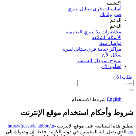
اكتشف​
أساسيات فري ستايل ليبري
فهم بياناتك
الدعم
الدعم
محاضرات يلا ليبري التعليمية
الأسئلة الشائعة
تواصل معنا
مراكز خدمة فري ستايل ليبري
سجّل الآن​
نموذج استبدال السنسر
اطلب الآن
اطلب الآن
English
شروط الاستخدام
شروط وأحكام استخدام موقع الإنترنت
تنطبق هذه السياسة على موقع الإنترنت
https://freestyle.abbott/ar-
kw
الذي يصل إليه المقيمين في دولة الكويت فقط. إن وصولك إلى