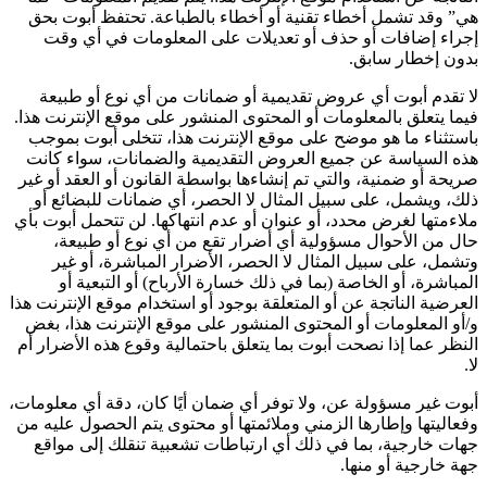
هي” وقد تشمل أخطاء تقنية أو أخطاء بالطباعة. تحتفظ أبوت بحق
إجراء إضافات أو حذف أو تعديلات على المعلومات في أي وقت
بدون إخطار سابق.
لا تقدم أبوت أي عروض تقديمية أو ضمانات من أي نوع أو طبيعة
فيما يتعلق بالمعلومات أو المحتوى المنشور على موقع الإنترنت هذا.
باستثناء ما هو موضح على موقع الإنترنت هذا، تتخلى أبوت بموجب
هذه السياسة عن جميع العروض التقديمية والضمانات، سواء كانت
صريحة أو ضمنية، والتي تم إنشاءها بواسطة القانون أو العقد أو غير
ذلك، ويشمل، على سبيل المثال لا الحصر، أي ضمانات للبضائع أو
ملاءمتها لغرض محدد، أو عنوان أو عدم انتهاكها. لن تتحمل أبوت بأي
حال من الأحوال مسؤولية أي أضرار تقع من أي نوع أو طبيعة،
وتشمل، على سبيل المثال لا الحصر، الأضرار المباشرة، أو غير
المباشرة، أو الخاصة (بما في ذلك خسارة الأرباح) أو التبعية أو
العرضية الناتجة عن أو المتعلقة بوجود أو استخدام موقع الإنترنت هذا
و/أو المعلومات أو المحتوى المنشور على موقع الإنترنت هذا، بغض
النظر عما إذا نصحت أبوت بما يتعلق باحتمالية وقوع هذه الأضرار أم
لا.
أبوت غير مسؤولة عن، ولا توفر أي ضمان أيًا كان، دقة أي معلومات،
وفعاليتها وإطارها الزمني وملائمتها أو محتوى يتم الحصول عليه من
جهات خارجية، بما في ذلك أي ارتباطات تشعبية تنقلك إلى مواقع
جهة خارجية أو منها.