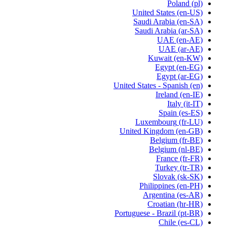
Poland
(pl)
United States
(en-US)
Saudi Arabia
(en-SA)
Saudi Arabia
(ar-SA)
UAE
(en-AE)
UAE
(ar-AE)
Kuwait
(en-KW)
Egypt
(en-EG)
Egypt
(ar-EG)
United States - Spanish
(en)
Ireland
(en-IE)
Italy
(it-IT)
Spain
(es-ES)
Luxembourg
(fr-LU)
United Kingdom
(en-GB)
Belgium
(fr-BE)
Belgium
(nl-BE)
France
(fr-FR)
Turkey
(tr-TR)
Slovak
(sk-SK)
Philippines
(en-PH)
Argentina
(es-AR)
Croatian
(hr-HR)
Portuguese - Brazil
(pt-BR)
Chile
(es-CL)