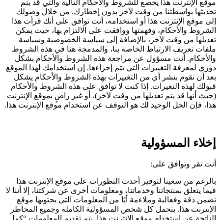
موقع الإنترنت هذا يخضع للشروط والأحكام التالية والتي قد يتم
تحديثها بواسطتنا من وقت لآخر بدون إخطارك. من خلال وصولك
إلى موقع الإنترنت هذا أو استخدامه، أنت توافق على أنك قرأت هذا
الشروط والأحكام، وفهمتها ووافقت على الالتزام بها، حيث يمكن
تعديلها من وقت لآخر، بالإضافة إلى سياسة الخصوصية وسياسة
ملفات تعريف الارتباط الخاصة بنا، والمدمجة هنا في هذه الشروط
والأحكام. أنت مسؤول عن مراجعة هذه الشروط والأحكام بشكل
دوري لمعرفة التغييرات التي يتم إجراءها. إن استخدامك لهذا الموقع
بعد أن نقوم بنشر أي من التغييرات بهذه الشروط والأحكام يشكل
قبولك لهذه التغيرات. إذا كنت لا توافق على هذه الشروط والأحكام
(حيث أنها قد يتم تعديلها من وقت لآخر)، أو غير راضٍ بموقع الإنترنت
هذا، فإن الحل الوحيد لك هو التوقف عن استخدام موقع الإنترنت هذا.
إخلاء المسؤولية
أنت تقر وتوافق على:
بالرغم من سعينا لتوفير أحدث التطورات على موقع الإنترنت هذا
فيما يتعلق بمنتجاتنا وخدماتنا، ومعلومات أخرى عن شركتنا، إلا أننا لا
نضمن دقة وفعالية وملاءمة أيًا من المعلومات التي يحتويها موقع
الإنترنت هذا. يتحمل كل شخص المسؤولية الكاملة وجميع المخاطر
الناتجة عن استخدام موقع الإنترنت هذا. يتم تقديم المعلومات “كما