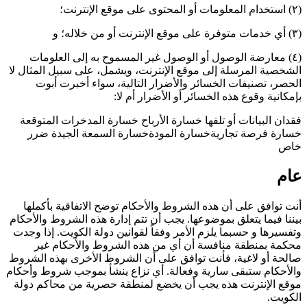
(٢) استخدام المعلومات أو المحتوى على موقع الإنترنت؛
(٣) أي خدمات متوفرة على موقع الإنترنت أو من خلاله؛ و
(٤) معارضة الوصول أو الوصول غير المسموح به إلى العلومات
الشخصية المرسلة إلى موقع الإنترنت، ويشمل، على سبيل المثال لا
الحصر، تصنيفات الخسائر والأضرار التالية، سواء أخبرت أبوت
بإمكانية وقوع هذه الخسائر أو الأضرار أم لا:
فقدان البيانات أو تلفها خسارة الأرباح خسارة المدخرات المتوقعة
خسارة فرصة تجارية خسارة المودة خسارة السمعة الجيدة ضرر
خاص
عام
أنت توافق على أن هذه الشروط والأحكام توضح الاتفاقية بأكملها
بيننا فيما يتعلق بموضوعها. يجب أن تتم إدارة هذه الشروط والأحكام
وتفسيرها و حسبما يلزم الأمر وفقاً لقوانين دولة الكويت. إذا وجدت
محكمة بمنطقة منافسة أن أي من هذه الشروط والأحكام غير
صالحة أو لاغية، فأنت توافق على أن الشروط الأخرى بهذه الشروط
والأحكام ستبقى سارية وفعالة. أي نزاع ينشأ بموجب شروط وأحكام
موقع الإنترنت هذه يجب أن يخضع لمنطقة حصرية من محاكم دولة
الكويت.