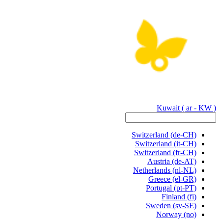
Kuwait
( ar - KW )
Switzerland
(de-CH)
Switzerland
(it-CH)
Switzerland
(fr-CH)
Austria
(de-AT)
Netherlands
(nl-NL)
Greece
(el-GR)
Portugal
(pt-PT)
Finland
(fi)
Sweden
(sv-SE)
Norway
(no)