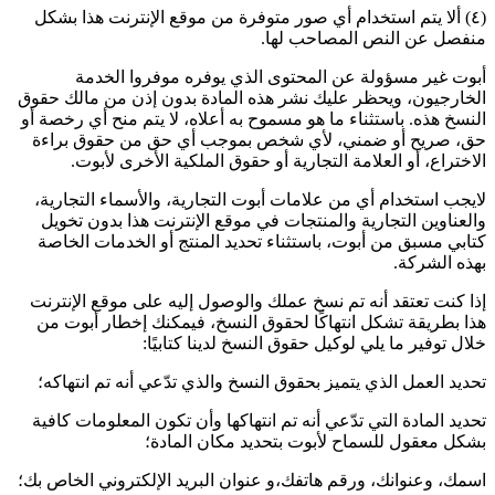
(٤) ألا يتم استخدام أي صور متوفرة من موقع الإنترنت هذا بشكل
منفصل عن النص المصاحب لها.
أبوت غير مسؤولة عن المحتوى الذي يوفره موفروا الخدمة
الخارجيون، ويحظر عليك نشر هذه المادة بدون إذن من مالك حقوق
النسخ هذه. باستثناء ما هو مسموح به أعلاه، لا يتم منح أي رخصة أو
حق، صريح أو ضمني، لأي شخص بموجب أي حق من حقوق براءة
الاختراع، أو العلامة التجارية أو حقوق الملكية الأخرى لأبوت.
لايجب استخدام أي من علامات أبوت التجارية، والأسماء التجارية،
والعناوين التجارية والمنتجات في موقع الإنترنت هذا بدون تخويل
كتابي مسبق من أبوت، باستثناء تحديد المنتج أو الخدمات الخاصة
بهذه الشركة.
إذا كنت تعتقد أنه تم نسخ عملك والوصول إليه على موقع الإنترنت
هذا بطريقة تشكل انتهاكًا لحقوق النسخ، فيمكنك إخطار أبوت من
خلال توفير ما يلي لوكيل حقوق النسخ لدينا كتابيًا:
تحديد العمل الذي يتميز بحقوق النسخ والذي تدّعي أنه تم انتهاكه؛
تحديد المادة التي تدّعي أنه تم انتهاكها وأن تكون المعلومات كافية
بشكل معقول للسماح لأبوت بتحديد مكان المادة؛
اسمك، وعنوانك، ورقم هاتفك،و عنوان البريد الإلكتروني الخاص بك؛