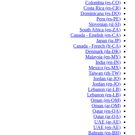
Colombia
(es-CO)
Costa Rica
(es-CR)
Dominicana
(es-DO)
Peru
(es-PE)
Slovenian
(sl-SI)
South Africa
(en-ZA)
Canada - English
(en-CA)
Japan
(ja-JP)
Canada - French
(fr-CA)
Denmark
(da-DK)
Malaysia
(en-MY)
India
(en-IN)
Mexico
(es-MX)
Taiwan
(zh-TW)
Jordan
(ar-JO)
Jordan
(en-JO)
Lebanon
(ar-LB)
Lebanon
(en-LB)
Oman
(en-OM)
Oman
(ar-OM)
Qatar
(en-QA)
Qatar
(ar-QA)
UAE
(ar-AE)
UAE
(en-AE)
Bahrain
(en-BH)