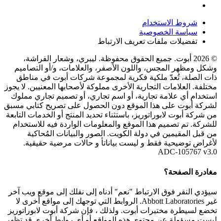
شروط الاستخدام
سياسة الخصوصية
تفضيلات ملفات تعريف الارتباط
© 2026 أبوت. جميع الحقوق محفوظة. ليبري، وشعار الفراشة،
وشكل ومظهر المجس، واللون الأصفر، والعلامات، و/أو التصاميم
ذات الصلة، تُعدّ ملكية فكرية لمجموعة شركات أبوت في مناطق
مختلفة. العلامات التجارية الأخرى مملوكة لأصحابها المعنيين. لا يجوز
استخدام أي علامة تجارية، أو اسم تجاري، أو تصميم تجاري مملوك
لشركة أبوت على هذا الموقع دون الحصول على تصريح كتابي مسبق
من شركة أبوت لابوراتوريز، باستثناء تحديد المنتج أو الخدمات التابعة
للشركة. تم تصميم هذا الموقع والمعلومات الواردة فيه للاستخدام
من قبل المقيمين في دولة الكويت. الصور والبيانات المُحاكية
لأغراض توضيحية فقط و ليست بياناتأ و حالات مرضية حقيقية.
ADC-105767 v3.0
مغادرة الصفحة؟
سيؤدي النقر فوق الارتباط "نعم" أدناه إلى نقلك إلى موقع ويب آخر
غير Abbott Laboratories. الروابط التي توجهك إلى مواقع أخرى لا
تخضع لسيطرة مختبرات أبوت. ولذلك ، فإن شركة أبوت لابوراتوريز
ليست مسؤولة عن محتوى هذه المواقع أو أي روابط أخرى قد تظهر