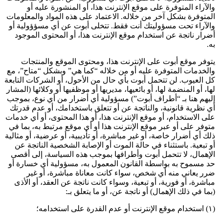
والآراء المتوفرة على موقع الإنترنت هذا، أو المنشورة عليه أو
المتوفرة بشكل آخر من خلاله. الاعتماد على هذه المواد والمعلومات
والآراء تحت مسؤوليتك أنت فقط. تتخلى أبوت عن أي مسؤؤولية أو
أضرار ناتجة عن استخدام موقع الإنترنت هذا، أو المحتوى الموجود
به.
يتوفر موقع أبوت على الإنترنت هذا، ومحتوى الموقع والمنتجات
والخدمات المتوفرة عليه أو من خلاله “كما هي” وبشكل “متاح”، مع
كل العيوب. لن تتحمل أبوت بأي حال من الأحول، أو الشركات التابعة
لها، أو المنضمة لها، أو بائعيها، مديريها أو موظفيها أو وكلائها (المشار
إليهم هنا بـ “أطراف أبوت”) مسؤولية أي أضرار من أي نوع، بموجب
أي نظرية قانونية، والناتجة عن أو تتعلق باستخدامك، أو عدم قدرتك
على الاستخدام، أو موقع الإنترنت هذا، أو هذا المحتوى، أو أي خدمات
متوفر على أو عبر موقع الإنترنت هذا أو أي موقع مرتبط به، بما في
ذلك أي أضرار خاصة، أو غير مباشرة، أو تأديبية، أو عرضية، أو مثالية
أو تبعية. باستثناء في حالة الموت أو الإصابة الشخصية الناتجة عن
الإهمال، لا تتحمل أبوت وأطرافها بموجب هذه السياسة، إلى أقصى
حد مسموح به بواسطة القانون المعمول به، مسؤولية أي خسارة أو
ضرر يعاني منه أي شخص، سواء كانت معاناة مباشرة، أو غير
مباشرة، أو فورية، أو تبعية، وسواء كانت ناتجة عن العقد، أو الأذى
(بما في ذلك الإهمال) أو ناتجة عن، أو ما يتعلق بـ:
(١) استخدام موقع الإنترنت أو عدم القدرة على استخدامه؛