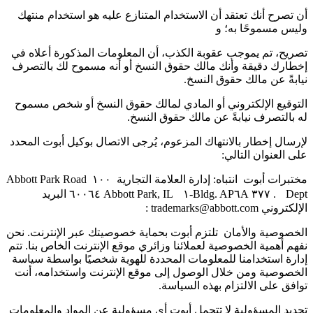
أن تصرح أنك تعتقد أن الاستخدام المتنازع عليه هو استخدام منتهك
وليس مسموحًا به؛ و
تصريح، تم يموجب عقوبة الكذب، أن المعلومات المذكورة أعلاه في
إخطارك دقيقة وأنك مالك حقوق النسخ أو أنه مسموح لك بالتصرف
نيابةً عن مالك حقوق النسخ.
التوقيع الإلكتروني أو المادي لمالك حقوق النسخ أو شخص مسموح
له بالتصرف نيابةً عن مالك حقوق النسخ.
لإرسال إخطار بالانتهاك المزعوم، يُرجى الاتصال بوكيل أبوت المحدد
على العنوان التالي:
مختبرات أبوت انتباه: إدارة العلامة التجارية ١٠٠ Abbott Park Road
Dept. ٣٧٧ Bldg. AP٦A-١ Abbott Park, IL ٦٠٠٦٤ البريد
الإلكتروني trademarks@abbott.com :
الخصوصية والأمان تلتزم أبوت بحماية خصوصيتك عبر الإنترنت. نحن
نفهم أهمية الخصوصية لعملائنا وزائري موقع الإنترنت الخاص بنا. تتم
إدارة استخدامنا للمعلومات المحددة للهوية شخصيًا بواسطة سياسة
الخصوصية ومن خلال الوصول إلى موقع الإنترنت واستخدامه، أنت
توافق على الالتزام بهذه السياسة.
تحديد المسؤولية لا تتحمل أبوت أي مسؤولية عن المواد والمعلومات