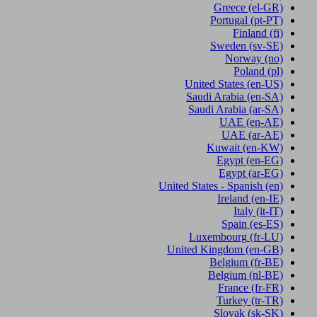
Greece
(el-GR)
Portugal
(pt-PT)
Finland
(fi)
Sweden
(sv-SE)
Norway
(no)
Poland
(pl)
United States
(en-US)
Saudi Arabia
(en-SA)
Saudi Arabia
(ar-SA)
UAE
(en-AE)
UAE
(ar-AE)
Kuwait
(en-KW)
Egypt
(en-EG)
Egypt
(ar-EG)
United States - Spanish
(en)
Ireland
(en-IE)
Italy
(it-IT)
Spain
(es-ES)
Luxembourg
(fr-LU)
United Kingdom
(en-GB)
Belgium
(fr-BE)
Belgium
(nl-BE)
France
(fr-FR)
Turkey
(tr-TR)
Slovak
(sk-SK)