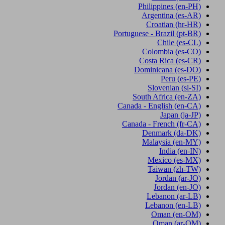
Philippines
(en-PH)
Argentina
(es-AR)
Croatian
(hr-HR)
Portuguese - Brazil
(pt-BR)
Chile
(es-CL)
Colombia
(es-CO)
Costa Rica
(es-CR)
Dominicana
(es-DO)
Peru
(es-PE)
Slovenian
(sl-SI)
South Africa
(en-ZA)
Canada - English
(en-CA)
Japan
(ja-JP)
Canada - French
(fr-CA)
Denmark
(da-DK)
Malaysia
(en-MY)
India
(en-IN)
Mexico
(es-MX)
Taiwan
(zh-TW)
Jordan
(ar-JO)
Jordan
(en-JO)
Lebanon
(ar-LB)
Lebanon
(en-LB)
Oman
(en-OM)
Oman
(ar-OM)