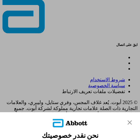
ابقَ على اتصال
شروط الاستخدام
سياسة الخصوصية
تفضيلات ملفات تعريف الارتباط
© 2025 أبوت. يُعد غلاف المجس، وفري ستايل، وليبري، والعلامات
التجارية ذات الصلة علامات تجارية مملوكة لشركة أبوت. جميع
العلامات التجارية الأخرى هي ملك لأصحابها. لا يجوز استخدام أي
علامة تجارية، أو اسم تجاري، أو تصميم تجاري مملوك لشركة أبوت
على هذا الموقع دون الحصول على تصريح كتابي مسبق من شركة
أبوت لابوراتوريز، باستثناء تحديد المنتج أو الخدمات التابعة للشركة.
نحن نقدر خصوصيتك
تم تصميم هذا الموقع والمعلومات الواردة فيه للاستخدام من قبل