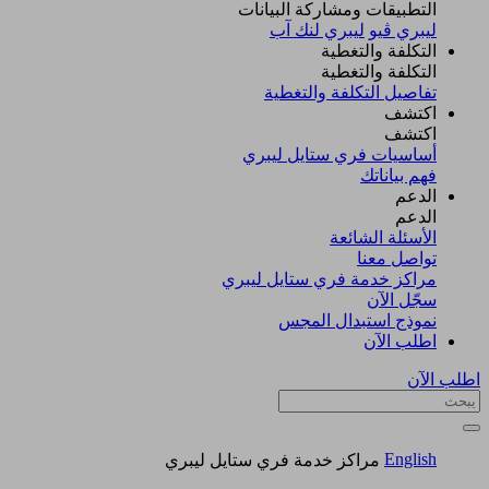
التطبيقات ومشاركة البيانات
ليبري ڤيو
ليبري لنك آب
التكلفة والتغطية
التكلفة والتغطية
تفاصيل التكلفة والتغطية
اكتشف​
اكتشف​
أساسيات فري ستايل ليبري
فهم بياناتك
الدعم
الدعم
الأسئلة الشائعة
تواصل معنا
مراكز خدمة فري ستايل ليبري
سجّل الآن​
نموذج استبدال المجس
اطلب الآن
اطلب الآن
English
مراكز خدمة فري ستايل ليبري