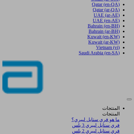
Qatar
(en-QA)
Qatar
(ar-QA)
UAE
(ar-AE)
UAE
(en-AE)
Bahrain
(en-BH)
Bahrain
(ar-BH)
Kuwait
(en-KW)
Kuwait
(ar-KW)
Vietnam
(vi)
Saudi Arabia
(en-SA)
المنتجات
المنتجات
ما هو فري ستايل ليبري؟
فري ستايل ليبري 3 بلس​
فري ستايل ليبري 2 بلس​