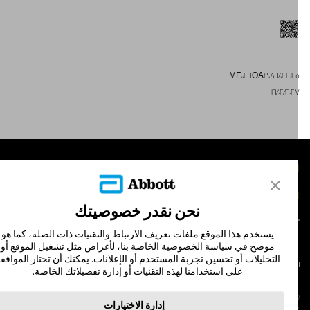
MF0026OA3086/02202
16/02/202
لمنتجات
تصل بنا
نحن نقدر خصوصيتك
يستخدم هذا الموقع ملفات تعريف الارتباط والتقنيات ذات الصلة، كما هو
موضح في سياسة الخصوصية الخاصة بنا، لأغراض مثل تشغيل الموقع أو
التحليلات أو تحسين تجربة المستخدم أو الإعلانات. يمكنك أن تختار الموافقة
لشروط والأحكام
سياسة الخصوصية
على استخدامنا لهذه التقنيات أو إدارة تفضيلاتك الخاصة.
© Abbott 202
إدارة الاختيارات
لاف المجس، فري ستايل، وليبري، والعلامات التجارية ذات الصلة هي علامات لشركة أبوت