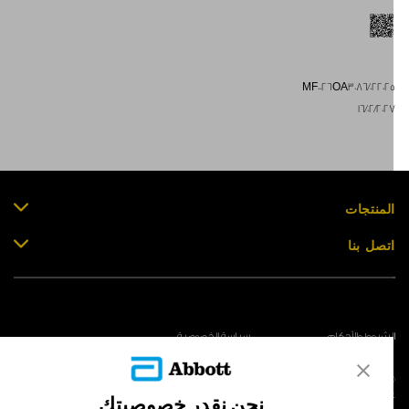
MF0026OA3086/02202
16/02/202
لمنتجات
تصل بنا
لشروط والأحكام
سياسة الخصوصية
© Abbott 202
لاف المجس، فري ستايل، وليبري، والعلامات التجارية ذات الصلة هي علامات لشركة أبوت
نحن نقدر خصوصيتك