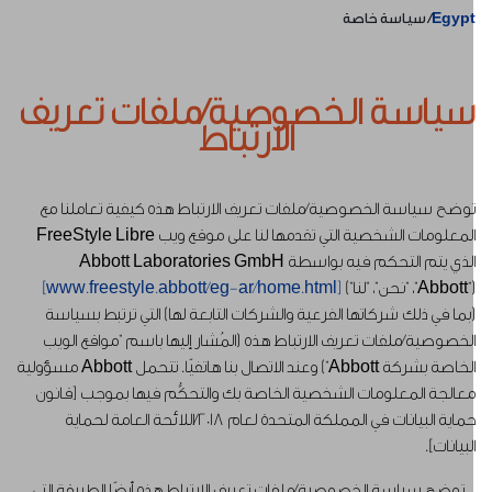
Egyp
سياسة خاصة
ياسة الخصوصية/ملفات تعريف
الارتباط
وضح سياسة الخصوصية/ملفات تعريف الارتباط هذه كيفية تعاملنا مع
المعلومات الشخصية التي تقدمها لنا على موقع ويب FreeStyle Libre
الذي يتم التحكم فيه بواسطة Abbott Laboratories GmbH
A"، "نحن"، "لنا")
[www.freestyle.abbott/eg-ar/home.html]
بما في ذلك شركاتها الفرعية والشركات التابعة لها) التي ترتبط بسياسة
لخصوصية/ملفات تعريف الارتباط هذه (المُشار إليها باسم "مواقع الويب
الخاصة بشركة Abbott") وعند الاتصال بنا هاتفيًا. تتحمل Abbott مسؤولية
عالجة المعلومات الشخصية الخاصة بك والتحكُّم فيها بموجب [قانون
حماية البيانات في المملكة المتحدة لعام 2018/اللائحة العامة لحماية
لبيانات].
وضح سياسة الخصوصية/ملفات تعريف الارتباط هذه أيضًا الطريقة التي