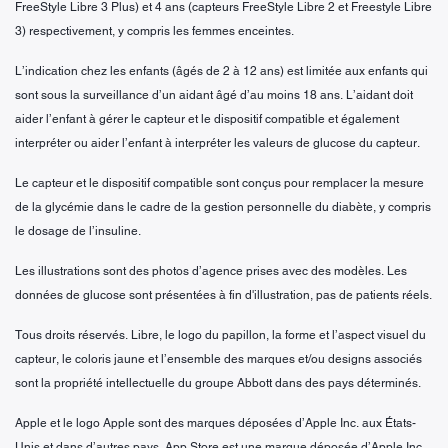
FreeStyle Libre 3 Plus) et 4 ans (capteurs FreeStyle Libre 2 et Freestyle Libre
3) respectivement, y compris les femmes enceintes.
L’indication chez les enfants (âgés de 2 à 12 ans) est limitée aux enfants qui
sont sous la surveillance d’un aidant âgé d’au moins 18 ans. L’aidant doit
aider l’enfant à gérer le capteur et le dispositif compatible et également
interpréter ou aider l’enfant à interpréter les valeurs de glucose du capteur.
Le capteur et le dispositif compatible sont conçus pour remplacer la mesure
de la glycémie dans le cadre de la gestion personnelle du diabète, y compris
le dosage de l’insuline.
Les illustrations sont des photos d’agence prises avec des modèles. Les
données de glucose sont présentées à fin d'illustration, pas de patients réels.
Tous droits réservés. Libre, le logo du papillon, la forme et l’aspect visuel du
capteur, le coloris jaune et l’ensemble des marques et/ou designs associés
sont la propriété intellectuelle du groupe Abbott dans des pays déterminés.
Apple et le logo Apple sont des marques déposées d’Apple Inc. aux États-
Unis et dans d’autres pays. App Store est une marque déposée d’Apple Inc.