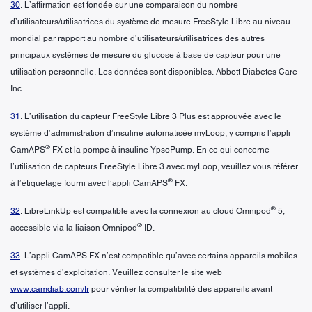
30
. L’affirmation est fondée sur une comparaison du nombre
d’utilisateurs/utilisatrices du système de mesure FreeStyle Libre au niveau
mondial par rapport au nombre d’utilisateurs/utilisatrices des autres
principaux systèmes de mesure du glucose à base de capteur pour une
utilisation personnelle. Les données sont disponibles. Abbott Diabetes Care
Inc.
31
. L’utilisation du capteur FreeStyle Libre 3 Plus est approuvée avec le
système d’administration d’insuline automatisée myLoop, y compris l’appli
®
CamAPS
FX et la pompe à insuline YpsoPump. En ce qui concerne
l’utilisation de capteurs FreeStyle Libre 3 avec myLoop, veuillez vous référer
®
à l’étiquetage fourni avec l’appli CamAPS
FX.
®
32
. LibreLinkUp est compatible avec la connexion au cloud Omnipod
5,
®
accessible via la liaison Omnipod
ID.
33
. L’appli CamAPS FX n’est compatible qu’avec certains appareils mobiles
et systèmes d’exploitation. Veuillez consulter le site web
www.camdiab.com/fr
pour vérifier la compatibilité des appareils avant
d’utiliser l’appli.