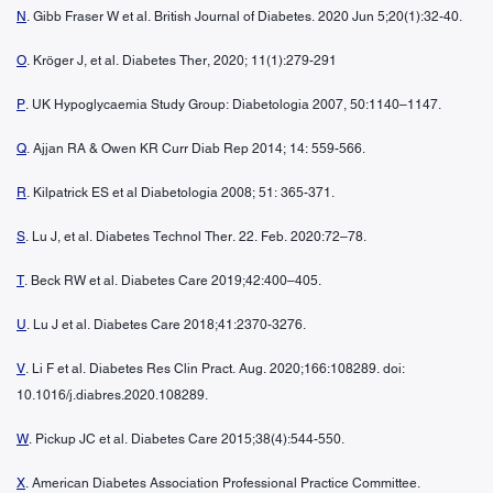
N
. Gibb Fraser W et al. British Journal of Diabetes. 2020 Jun 5;20(1):32-40.
O
. Kröger J, et al. Diabetes Ther, 2020; 11(1):279-291
P
. UK Hypoglycaemia Study Group: Diabetologia 2007, 50:1140–1147.
Q
. Ajjan RA & Owen KR Curr Diab Rep 2014; 14: 559-566.
R
. Kilpatrick ES et al Diabetologia 2008; 51: 365-371.
S
. Lu J, et al. Diabetes Technol Ther. 22. Feb. 2020:72–78.
T
. Beck RW et al. Diabetes Care 2019;42:400–405.
U
. Lu J et al. Diabetes Care 2018;41:2370-3276.
V
. Li F et al. Diabetes Res Clin Pract. Aug. 2020;166:108289. doi:
10.1016/j.diabres.2020.108289.
W
. Pickup JC et al. Diabetes Care 2015;38(4):544-550.
X
. American Diabetes Association Professional Practice Committee.