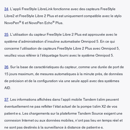
34
. L’appli FreeStyle LibreLink fonctionne avec des capteurs FreeStyle
Libre2 et FreeStyle Libre 2 Plus et est uniquement compatible avec le stylo
®
®
NovoPen
6 et NovoPen Echo
Plus.
35
. L’utilisation du capteur FreeStyle Libre 2 Plus est approuvée avec le
système d’administration d’insuline automatisée Omnipod 5. En ce qui
concerne l’utilisation de capteurs FreeStyle Libre 2 Plus avec Omnipod 5,
veuillez vous référer à l’étiquetage fourni avec le système Omnipod 5.
36
. Sur la base de caractéristiques du capteur, comme une durée de port de
15 jours maximum, de mesures automatiques à la minute près, de données
de précision et de la configuration via une seule appli avec des systèmes
AID.
37
. Les informations affichées dans l’appli mobile Tandem t:slim peuvent
éventuellement ne pas refléter l’état actuel de la pompe t:slim X2 de vos
patient·e·s. Les chargements sur la plateforme Tandem Source exigent une
connexion Internet ou aux données mobiles, n’ont pas lieu en temps réel et
ne sont pas destinés à la surveillance à distance de patient·e·s.