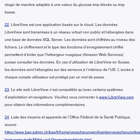
réagir de manière adaptée à une valeur du glucose trop élevée ou trop
basse.
22
. LibreView est une application basée sur le cloud. Les données
LibreView sont transmises à un réseau virtuel non public et hébergées dans
une base de données SQL Server. Les données sont chiffrées au niveau des
fichiers. Le chiffrement et le type des fonctions d’enregistrement chiffré
permettent d’éviter que l’hébergeur nuagique (Amazon Web Services)
puisse consulter les données. En cas d’utilisation de LibreView en Suisse,
les données sont hébergées sur des serveurs à l’intérieur de l’UE. L’accès à
chaque compte utilisateur est protégé par un mot de passe.
23
. Le site web LibreView n’est compatible qu’avec certains systèmes
d’exploitation et navigateurs. Veuillez vous connecter à
www.LibreView.com
pour obtenir des informations complémentaires.
24
. Liste des moyens et appareils de l’Office Fédéral de la Santé Publique,
source:
https://www.bag.admin.ch/bag/fr/home/versicherungen/krankenversicherung/kr
leistungen-tarife/Mittel-und-Gegenstaendeliste.html