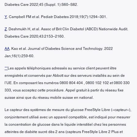
Diabetes Care 2022;45 (Suppl. 1):S60–S82.
Y
. Campbell FM et al. Pediatr Diabetes 2018;19(7):1294–301.
Z
. Deshmukh H, et al. Assoc of Brit Clin Diabetol (ABCD) Nationwide Audit.
Diabetes Care 2020;43:2153–2160.
AA
. Kao et al. Journal of Diabetes Science and Technology. 2022
Jan;16(1):259-60.
**
Les appels téléphoniques adressés au service client peuvent être
enregistrés et conservés par Abbott sur des serveurs installés au sein de
l’UE. En composant les numéros 0800 804 404 , 0800 102 102 et 0800 330
333, vous acceptez cette procédure. Appel gratuit à partir du réseau fixe
suisse ainsi que du réseau mobile suisse en national.
Le capteur des systèmes de mesure du glucose FreeStyle Libre («capteur»),
conjointement utilisé avec un appareil compatible, est indiqué pour mesurer
la concentration de glucose dans le liquide interstitiel chez les personnes
atteintes de diabète sucré dès 2 ans (capteurs FreeStyle Libre 2 Plus et