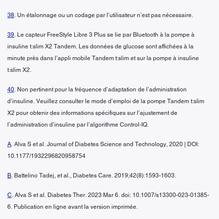
38
. Un étalonnage ou un codage par l’utilisateur n’est pas nécessaire.
39
. Le capteur FreeStyle Libre 3 Plus se lie par Bluetooth à la pompe à
insuline t:slim X2 Tandem. Les données de glucose sont affichées à la
minute près dans l’appli mobile Tandem t:slim et sur la pompe à insuline
t:slim X2.
40
. Non pertinent pour la fréquence d’adaptation de l’administration
d’insuline. Veuillez consulter le mode d’emploi de la pompe Tandem t:slim
X2 pour obtenir des informations spécifiques sur l’ajustement de
l’administration d’insuline par l’algorithme Control-IQ.
A
. Alva S et al. Journal of Diabetes Science and Technology, 2020 | DOI:
10.1177/1932296820958754
B
. Battelino Tadej, et al., Diabetes Care. 2019;42(8):1593-1603.
C
. Alva S et al. Diabetes Ther. 2023 Mar 6. doi: 10.1007/s13300-023-01385-
6. Publication en ligne avant la version imprimée.