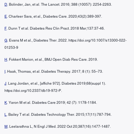
D
. Bolinder, Jan, et al. The Lancet. 2016; 388 (10057): 2254-2263.
E
. Charleer Sara, et al., Diabetes Care. 2020;43(2):389-397.
F
. Dunn T et al. Diabetes Res Clin Pract. 2018 Mar;137:37-46.
G
. Evans M et al., Diabetes Ther. 2022. https://doi.org/10.1007/s13300-022-
01253-9
H
. Fokkert Marion, et al., BMJ Open Diab Res Care. 2019.
I
. Haak, Thomas, et al. Diabetes Therapy. 2017; 8 (1): 55–73.
J
. Lang Jordan, et al., [affiche 972]. Diabetes 2019;68(suppl 1).
https://doi.org/10.2337/db19-972-P.
K
. Yaron M et al. Diabetes Care 2019; 42 (7): 1178-1184.
L
. Bailey T et al. Diabetes Technology Ther. 2015;17(11):787-794.
M
. Leelarathna L, N Engl J Med. 2022 Oct 20;387(16):1477-1487.