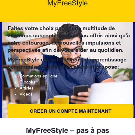
MyFreeStyle
Faites votre choix parmi une multitude de
contenus susceptibles de vous offrir, ainsi qu'à
votre entourage, de nouvelles impulsions et
perspectives afin de vous aider au quotidien.
MyFreeStyle est votre espace d’apprentissage
personnalisé autour du diabète et propose:
Formations en ligne
E-books
Articles
Vidéos
CRÉER UN COMPTE MAINTENANT
MyFreeStyle – pas à pas