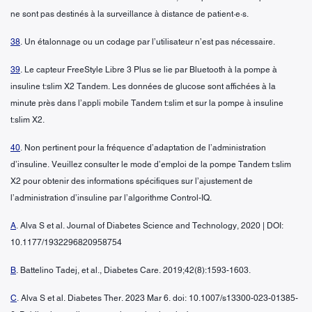
ne sont pas destinés à la surveillance à distance de patient·e·s.
38
. Un étalonnage ou un codage par l’utilisateur n’est pas nécessaire.
39
. Le capteur FreeStyle Libre 3 Plus se lie par Bluetooth à la pompe à
insuline t:slim X2 Tandem. Les données de glucose sont affichées à la
minute près dans l’appli mobile Tandem t:slim et sur la pompe à insuline
t:slim X2.
40
. Non pertinent pour la fréquence d’adaptation de l’administration
d’insuline. Veuillez consulter le mode d’emploi de la pompe Tandem t:slim
X2 pour obtenir des informations spécifiques sur l’ajustement de
l’administration d’insuline par l’algorithme Control-IQ.
A
. Alva S et al. Journal of Diabetes Science and Technology, 2020 | DOI:
10.1177/1932296820958754
B
. Battelino Tadej, et al., Diabetes Care. 2019;42(8):1593-1603.
C
. Alva S et al. Diabetes Ther. 2023 Mar 6. doi: 10.1007/s13300-023-01385-