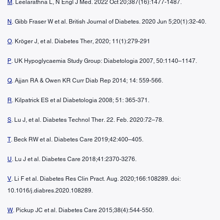
M
. Leelarathna L, N Engl J Med. 2022 Oct 20;387(16):1477-1487.
N
. Gibb Fraser W et al. British Journal of Diabetes. 2020 Jun 5;20(1):32-40.
O
. Kröger J, et al. Diabetes Ther, 2020; 11(1):279-291
P
. UK Hypoglycaemia Study Group: Diabetologia 2007, 50:1140–1147.
Q
. Ajjan RA & Owen KR Curr Diab Rep 2014; 14: 559-566.
R
. Kilpatrick ES et al Diabetologia 2008; 51: 365-371.
S
. Lu J, et al. Diabetes Technol Ther. 22. Feb. 2020:72–78.
T
. Beck RW et al. Diabetes Care 2019;42:400–405.
U
. Lu J et al. Diabetes Care 2018;41:2370-3276.
V
. Li F et al. Diabetes Res Clin Pract. Aug. 2020;166:108289. doi:
10.1016/j.diabres.2020.108289.
W
. Pickup JC et al. Diabetes Care 2015;38(4):544-550.