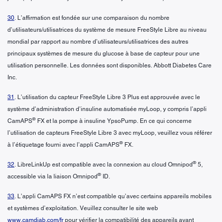
30
. L’affirmation est fondée sur une comparaison du nombre
d’utilisateurs/utilisatrices du système de mesure FreeStyle Libre au niveau
mondial par rapport au nombre d’utilisateurs/utilisatrices des autres
principaux systèmes de mesure du glucose à base de capteur pour une
utilisation personnelle. Les données sont disponibles. Abbott Diabetes Care
Inc.
31
. L’utilisation du capteur FreeStyle Libre 3 Plus est approuvée avec le
système d’administration d’insuline automatisée myLoop, y compris l’appli
®
CamAPS
FX et la pompe à insuline YpsoPump. En ce qui concerne
l’utilisation de capteurs FreeStyle Libre 3 avec myLoop, veuillez vous référer
®
à l’étiquetage fourni avec l’appli CamAPS
FX.
®
32
. LibreLinkUp est compatible avec la connexion au cloud Omnipod
5,
®
accessible via la liaison Omnipod
ID.
33
. L’appli CamAPS FX n’est compatible qu’avec certains appareils mobiles
et systèmes d’exploitation. Veuillez consulter le site web
www.camdiab.com/fr
pour vérifier la compatibilité des appareils avant