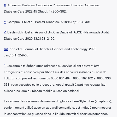
X
. American Diabetes Association Professional Practice Committee.
Diabetes Care 2022;45 (Suppl. 1):S60–S82.
Y
. Campbell FM et al. Pediatr Diabetes 2018;19(7):1294–301.
Z
. Deshmukh H, et al. Assoc of Brit Clin Diabetol (ABCD) Nationwide Audit.
Diabetes Care 2020;43:2153–2160.
AA
. Kao et al. Journal of Diabetes Science and Technology. 2022
Jan;16(1):259-60.
**
Les appels téléphoniques adressés au service client peuvent être
enregistrés et conservés par Abbott sur des serveurs installés au sein de
l’UE. En composant les numéros 0800 804 404 , 0800 102 102 et 0800 330
333, vous acceptez cette procédure. Appel gratuit à partir du réseau fixe
suisse ainsi que du réseau mobile suisse en national.
Le capteur des systèmes de mesure du glucose FreeStyle Libre («capteur»),
conjointement utilisé avec un appareil compatible, est indiqué pour mesurer
la concentration de glucose dans le liquide interstitiel chez les personnes