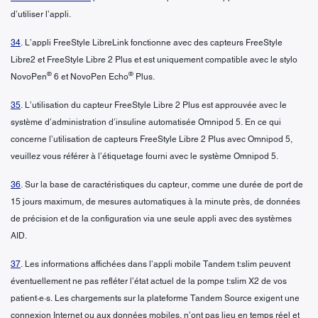
d’utiliser l’appli.
34
. L’appli FreeStyle LibreLink fonctionne avec des capteurs FreeStyle
Libre2 et FreeStyle Libre 2 Plus et est uniquement compatible avec le stylo
®
®
NovoPen
6 et NovoPen Echo
Plus.
35
. L’utilisation du capteur FreeStyle Libre 2 Plus est approuvée avec le
système d’administration d’insuline automatisée Omnipod 5. En ce qui
concerne l’utilisation de capteurs FreeStyle Libre 2 Plus avec Omnipod 5,
veuillez vous référer à l’étiquetage fourni avec le système Omnipod 5.
36
. Sur la base de caractéristiques du capteur, comme une durée de port de
15 jours maximum, de mesures automatiques à la minute près, de données
de précision et de la configuration via une seule appli avec des systèmes
AID.
37
. Les informations affichées dans l’appli mobile Tandem t:slim peuvent
éventuellement ne pas refléter l’état actuel de la pompe t:slim X2 de vos
patient·e·s. Les chargements sur la plateforme Tandem Source exigent une
connexion Internet ou aux données mobiles, n’ont pas lieu en temps réel et