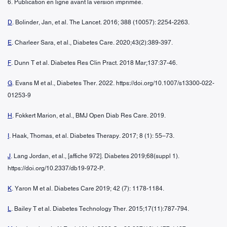
6. Publication en ligne avant la version imprimée.
D
. Bolinder, Jan, et al. The Lancet. 2016; 388 (10057): 2254-2263.
E
. Charleer Sara, et al., Diabetes Care. 2020;43(2):389-397.
F
. Dunn T et al. Diabetes Res Clin Pract. 2018 Mar;137:37-46.
G
. Evans M et al., Diabetes Ther. 2022. https://doi.org/10.1007/s13300-022-
01253-9
H
. Fokkert Marion, et al., BMJ Open Diab Res Care. 2019.
I
. Haak, Thomas, et al. Diabetes Therapy. 2017; 8 (1): 55–73.
J
. Lang Jordan, et al., [affiche 972]. Diabetes 2019;68(suppl 1).
https://doi.org/10.2337/db19-972-P.
K
. Yaron M et al. Diabetes Care 2019; 42 (7): 1178-1184.
L
. Bailey T et al. Diabetes Technology Ther. 2015;17(11):787-794.