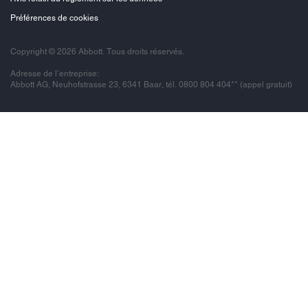
Préférences de cookies
Copyright © 2026 Abbott. Tous droits réservés.
Adresse de l’entreprise:
Abbott AG, Neuhofstrasse 23, 6341 Baar, tél. 0800 804 404** (appel gratuit)