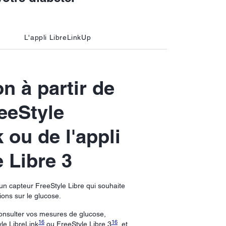
L'appli LibreLinkUp
n à partir de
reeStyle
 ou de l'appli
 Libre 3
un capteur FreeStyle Libre qui souhaite
ons sur le glucose.
consulter vos mesures de glucose,
16
16
yle LibreLink
ou FreeStyle Libre 3
, et