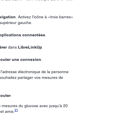
vigation
. Activez l’icône à «trois barres»
 supérieur gauche.
pplications connectées
.
érer
dans
LibreLinkUp
.
jouter une connexion
.
 l’adresse électronique de la personne
 souhaitez partager vos mesures de
jouter
.
 mesures du glucose avec jusqu’à 20
21
et amis.