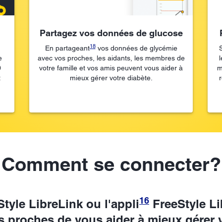
Partagez vos données de glucose
18
En partageant
vos données de glycémie
e
avec vos proches, les aidants, les membres de
l
0
votre famille et vos amis peuvent vous aider à
m
t
mieux gérer votre diabète.
Comment se connecter?
16
tyle LibreLink ou l'appli
FreeStyle Li
s proches de vous aider à mieux gérer v