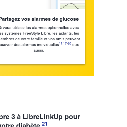
Partagez vos alarmes de glucose
Si vous utilisez les alarmes optionnelles avec
es systèmes FreeStyle Libre, les aidants, les
embres de votre famille et vos amis peuvent
11
,
17
-
20
recevoir des alarmes individuelles
eux
aussi.
bre 3 à LibreLinkUp pour
21
otre diabète.