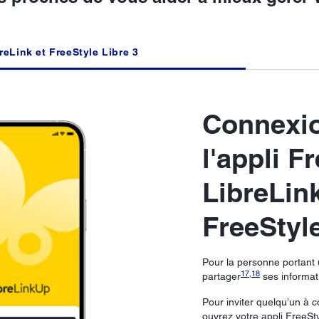
reLink et FreeStyle Libre 3
Connexio
l'appli F
LibreLink
FreeStyle
Pour la personne portant 
17
,
18
partager
ses informati
Pour inviter quelqu’un à 
ouvrez votre appli FreeSt