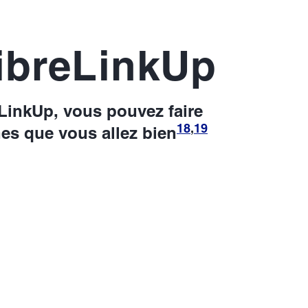
ibreLinkUp
eLinkUp, vous pouvez faire
18
,
19
hes que vous allez bien