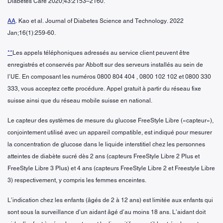
Diabetes Care 2020;43:2153–2160.
AA
. Kao et al. Journal of Diabetes Science and Technology. 2022
Jan;16(1):259-60.
**
Les appels téléphoniques adressés au service client peuvent être
enregistrés et conservés par Abbott sur des serveurs installés au sein de
l’UE. En composant les numéros 0800 804 404 , 0800 102 102 et 0800 330
333, vous acceptez cette procédure. Appel gratuit à partir du réseau fixe
suisse ainsi que du réseau mobile suisse en national.
Le capteur des systèmes de mesure du glucose FreeStyle Libre («capteur»),
conjointement utilisé avec un appareil compatible, est indiqué pour mesurer
la concentration de glucose dans le liquide interstitiel chez les personnes
atteintes de diabète sucré dès 2 ans (capteurs FreeStyle Libre 2 Plus et
FreeStyle Libre 3 Plus) et 4 ans (capteurs FreeStyle Libre 2 et Freestyle Libre
3) respectivement, y compris les femmes enceintes.
L’indication chez les enfants (âgés de 2 à 12 ans) est limitée aux enfants qui
sont sous la surveillance d’un aidant âgé d’au moins 18 ans. L’aidant doit