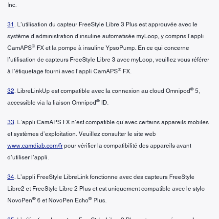
Inc.
31
. L’utilisation du capteur FreeStyle Libre 3 Plus est approuvée avec le
système d’administration d’insuline automatisée myLoop, y compris l’appli
®
CamAPS
FX et la pompe à insuline YpsoPump. En ce qui concerne
l’utilisation de capteurs FreeStyle Libre 3 avec myLoop, veuillez vous référer
®
à l’étiquetage fourni avec l’appli CamAPS
FX.
®
32
. LibreLinkUp est compatible avec la connexion au cloud Omnipod
5,
®
accessible via la liaison Omnipod
ID.
33
. L’appli CamAPS FX n’est compatible qu’avec certains appareils mobiles
et systèmes d’exploitation. Veuillez consulter le site web
www.camdiab.com/fr
pour vérifier la compatibilité des appareils avant
d’utiliser l’appli.
34
. L’appli FreeStyle LibreLink fonctionne avec des capteurs FreeStyle
Libre2 et FreeStyle Libre 2 Plus et est uniquement compatible avec le stylo
®
®
NovoPen
6 et NovoPen Echo
Plus.