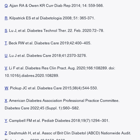
Q
. Ajjan RA & Owen KR Curr Diab Rep 2014; 14: 559-566.
R
. Kilpatrick ES et al Diabetologia 2008; 51: 365-371.
S
. Lu J, et al. Diabetes Technol Ther. 22. Feb. 2020:72–78.
T
. Beck RW et al. Diabetes Care 2019;42:400–405.
U
. Lu J et al. Diabetes Care 2018;41:2370-3276.
V
. Li F et al. Diabetes Res Clin Pract. Aug. 2020;166:108289. doi:
10.1016/j.diabres.2020.108289.
W
. Pickup JC et al. Diabetes Care 2015;38(4):544-550.
X
. American Diabetes Association Professional Practice Committee.
Diabetes Care 2022;45 (Suppl. 1):S60–S82.
Y
. Campbell FM et al. Pediatr Diabetes 2018;19(7):1294–301.
Z
. Deshmukh H, et al. Assoc of Brit Clin Diabetol (ABCD) Nationwide Audit.