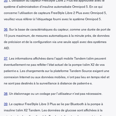
35
. L’utilisation du capteur FreeStyle Libre 2 Plus est approuvée avec le
système d’administration d’insuline automatisée Omnipod 5. En ce qui
concerne l’utilisation de capteurs FreeStyle Libre 2 Plus avec Omnipod 5,
veuillez vous référer à l’étiquetage fourni avec le système Omnipod 5.
36
. Sur la base de caractéristiques du capteur, comme une durée de port de
15 jours maximum, de mesures automatiques à la minute près, de données
de précision et de la configuration via une seule appli avec des systèmes
AID.
37
. Les informations affichées dans l’appli mobile Tandem t:slim peuvent
éventuellement ne pas refléter l’état actuel de la pompe t:slim X2 de vos
patient·e·s. Les chargements sur la plateforme Tandem Source exigent une
connexion Internet ou aux données mobiles, n’ont pas lieu en temps réel et
ne sont pas destinés à la surveillance à distance de patient·e·s.
38
. Un étalonnage ou un codage par l’utilisateur n’est pas nécessaire.
39
. Le capteur FreeStyle Libre 3 Plus se lie par Bluetooth à la pompe à
insuline t:slim X2 Tandem. Les données de glucose sont affichées à la