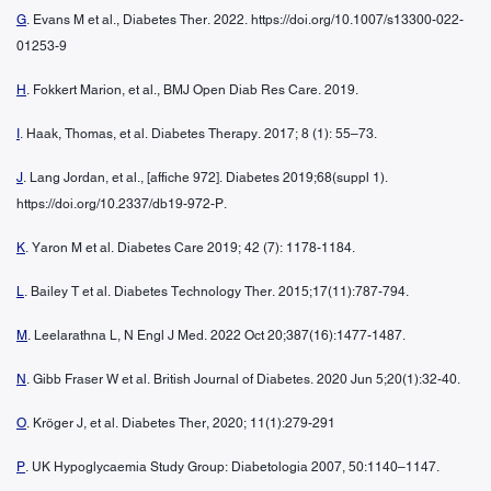
G
. Evans M et al., Diabetes Ther. 2022. https://doi.org/10.1007/s13300-022-
01253-9
H
. Fokkert Marion, et al., BMJ Open Diab Res Care. 2019.
I
. Haak, Thomas, et al. Diabetes Therapy. 2017; 8 (1): 55–73.
J
. Lang Jordan, et al., [affiche 972]. Diabetes 2019;68(suppl 1).
https://doi.org/10.2337/db19-972-P.
K
. Yaron M et al. Diabetes Care 2019; 42 (7): 1178-1184.
L
. Bailey T et al. Diabetes Technology Ther. 2015;17(11):787-794.
M
. Leelarathna L, N Engl J Med. 2022 Oct 20;387(16):1477-1487.
N
. Gibb Fraser W et al. British Journal of Diabetes. 2020 Jun 5;20(1):32-40.
O
. Kröger J, et al. Diabetes Ther, 2020; 11(1):279-291
P
. UK Hypoglycaemia Study Group: Diabetologia 2007, 50:1140–1147.