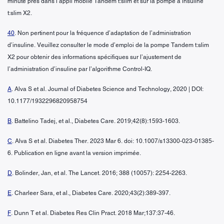
minute près dans l’appli mobile Tandem t:slim et sur la pompe à insuline
t:slim X2.
40
. Non pertinent pour la fréquence d’adaptation de l’administration
d’insuline. Veuillez consulter le mode d’emploi de la pompe Tandem t:slim
X2 pour obtenir des informations spécifiques sur l’ajustement de
l’administration d’insuline par l’algorithme Control-IQ.
A
. Alva S et al. Journal of Diabetes Science and Technology, 2020 | DOI:
10.1177/1932296820958754
B
. Battelino Tadej, et al., Diabetes Care. 2019;42(8):1593-1603.
C
. Alva S et al. Diabetes Ther. 2023 Mar 6. doi: 10.1007/s13300-023-01385-
6. Publication en ligne avant la version imprimée.
D
. Bolinder, Jan, et al. The Lancet. 2016; 388 (10057): 2254-2263.
E
. Charleer Sara, et al., Diabetes Care. 2020;43(2):389-397.
F
. Dunn T et al. Diabetes Res Clin Pract. 2018 Mar;137:37-46.