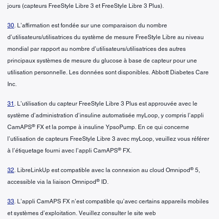
jours (capteurs FreeStyle Libre 3 et FreeStyle Libre 3 Plus).
30
. L’affirmation est fondée sur une comparaison du nombre
d’utilisateurs/utilisatrices du système de mesure FreeStyle Libre au niveau
mondial par rapport au nombre d’utilisateurs/utilisatrices des autres
principaux systèmes de mesure du glucose à base de capteur pour une
utilisation personnelle. Les données sont disponibles. Abbott Diabetes Care
Inc.
31
. L’utilisation du capteur FreeStyle Libre 3 Plus est approuvée avec le
système d’administration d’insuline automatisée myLoop, y compris l’appli
®
CamAPS
FX et la pompe à insuline YpsoPump. En ce qui concerne
l’utilisation de capteurs FreeStyle Libre 3 avec myLoop, veuillez vous référer
®
à l’étiquetage fourni avec l’appli CamAPS
FX.
®
32
. LibreLinkUp est compatible avec la connexion au cloud Omnipod
5,
®
accessible via la liaison Omnipod
ID.
33
. L’appli CamAPS FX n’est compatible qu’avec certains appareils mobiles
et systèmes d’exploitation. Veuillez consulter le site web