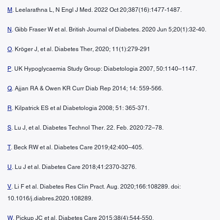
M
. Leelarathna L, N Engl J Med. 2022 Oct 20;387(16):1477-1487.
N
. Gibb Fraser W et al. British Journal of Diabetes. 2020 Jun 5;20(1):32-40.
O
. Kröger J, et al. Diabetes Ther, 2020; 11(1):279-291
P
. UK Hypoglycaemia Study Group: Diabetologia 2007, 50:1140–1147.
Q
. Ajjan RA & Owen KR Curr Diab Rep 2014; 14: 559-566.
R
. Kilpatrick ES et al Diabetologia 2008; 51: 365-371.
S
. Lu J, et al. Diabetes Technol Ther. 22. Feb. 2020:72–78.
T
. Beck RW et al. Diabetes Care 2019;42:400–405.
U
. Lu J et al. Diabetes Care 2018;41:2370-3276.
V
. Li F et al. Diabetes Res Clin Pract. Aug. 2020;166:108289. doi:
10.1016/j.diabres.2020.108289.
W
. Pickup JC et al. Diabetes Care 2015;38(4):544-550.