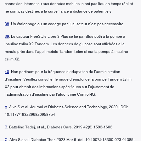
connexion Internet ou aux données mobiles, n’ont pas lieu en temps réel et
ne sont pas destinés à la surveillance à distance de patient·e·s.
38
. Un étalonnage ou un codage par l’utilisateur n’est pas nécessaire.
39
. Le capteur FreeStyle Libre 3 Plus se lie par Bluetooth à la pompe à
insuline t:slim X2 Tandem. Les données de glucose sont affichées à la
minute près dans l’appli mobile Tandem t:slim et sur la pompe à insuline
t:slim X2.
40
. Non pertinent pour la fréquence d’adaptation de l’administration
d’insuline. Veuillez consulter le mode d’emploi de la pompe Tandem t:slim
X2 pour obtenir des informations spécifiques sur l’ajustement de
l’administration d’insuline par l’algorithme Control-IQ.
A
. Alva S et al. Journal of Diabetes Science and Technology, 2020 | DOI:
10.1177/1932296820958754
B
. Battelino Tadej, et al., Diabetes Care. 2019;42(8):1593-1603.
C
. Alva S et al. Diabetes Ther. 2023 Mar 6. doi: 10.1007/s13300-023-01385-