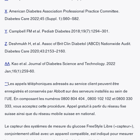
X
. American Diabetes Association Professional Practice Committee.
Diabetes Care 2022;45 (Suppl. 1):S60–S82.
Y
. Campbell FM et al. Pediatr Diabetes 2018;19(7):1294–301.
Z
. Deshmukh H, et al. Assoc of Brit Clin Diabetol (ABCD) Nationwide Audit.
Diabetes Care 2020;43:2153–2160.
AA
. Kao et al. Journal of Diabetes Science and Technology. 2022
Jan;16(1):259-60.
**
Les appels téléphoniques adressés au service client peuvent être
enregistrés et conservés par Abbott sur des serveurs installés au sein de
l’UE. En composant les numéros 0800 804 404 , 0800 102 102 et 0800 330
333, vous acceptez cette procédure. Appel gratuit à partir du réseau fixe
suisse ainsi que du réseau mobile suisse en national.
Le capteur des systèmes de mesure du glucose FreeStyle Libre («capteur»),
conjointement utilisé avec un appareil compatible, est indiqué pour mesurer