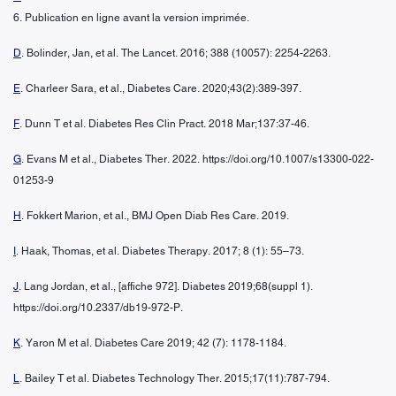
6. Publication en ligne avant la version imprimée.
D
. Bolinder, Jan, et al. The Lancet. 2016; 388 (10057): 2254-2263.
E
. Charleer Sara, et al., Diabetes Care. 2020;43(2):389-397.
F
. Dunn T et al. Diabetes Res Clin Pract. 2018 Mar;137:37-46.
G
. Evans M et al., Diabetes Ther. 2022. https://doi.org/10.1007/s13300-022-
01253-9
H
. Fokkert Marion, et al., BMJ Open Diab Res Care. 2019.
I
. Haak, Thomas, et al. Diabetes Therapy. 2017; 8 (1): 55–73.
J
. Lang Jordan, et al., [affiche 972]. Diabetes 2019;68(suppl 1).
https://doi.org/10.2337/db19-972-P.
K
. Yaron M et al. Diabetes Care 2019; 42 (7): 1178-1184.
L
. Bailey T et al. Diabetes Technology Ther. 2015;17(11):787-794.