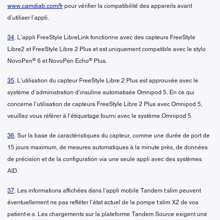
www.camdiab.com/fr
pour vérifier la compatibilité des appareils avant
d’utiliser l’appli.
34
. L’appli FreeStyle LibreLink fonctionne avec des capteurs FreeStyle
Libre2 et FreeStyle Libre 2 Plus et est uniquement compatible avec le stylo
®
®
NovoPen
6 et NovoPen Echo
Plus.
35
. L’utilisation du capteur FreeStyle Libre 2 Plus est approuvée avec le
système d’administration d’insuline automatisée Omnipod 5. En ce qui
concerne l’utilisation de capteurs FreeStyle Libre 2 Plus avec Omnipod 5,
veuillez vous référer à l’étiquetage fourni avec le système Omnipod 5.
36
. Sur la base de caractéristiques du capteur, comme une durée de port de
15 jours maximum, de mesures automatiques à la minute près, de données
de précision et de la configuration via une seule appli avec des systèmes
AID.
37
. Les informations affichées dans l’appli mobile Tandem t:slim peuvent
éventuellement ne pas refléter l’état actuel de la pompe t:slim X2 de vos
patient·e·s. Les chargements sur la plateforme Tandem Source exigent une