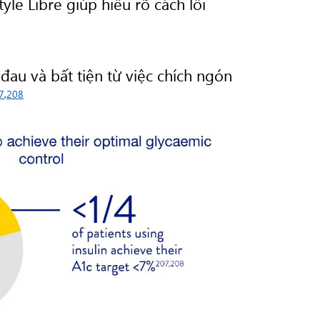
le Libre giúp hiểu rõ cách lối
u và bất tiện từ việc chích ngón
7
,
208