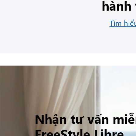
hành 
Tìm hiể
Nhận tư vấn miễ
FreeStyle Libre