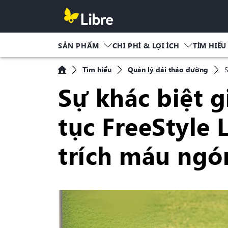
SẢN PHẨM
CHI PHÍ & LỢI ÍCH
TÌM HIỂU
Tìm hiểu
Quản lý đái tháo đường
S
Sự khác biệt g
tục FreeStyle
trích máu ngó