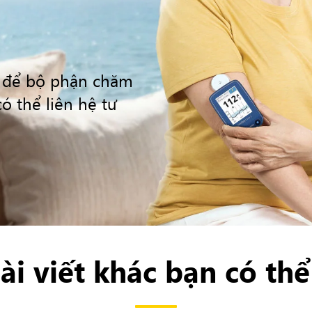
n để bộ phận chăm
ó thể liên hệ tư
ài viết khác bạn có thể