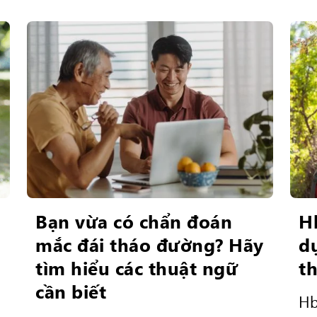
Bạn vừa có chẩn đoán
H
mắc đái tháo đường? Hãy
d
tìm hiểu các thuật ngữ
t
cần biết
Hb