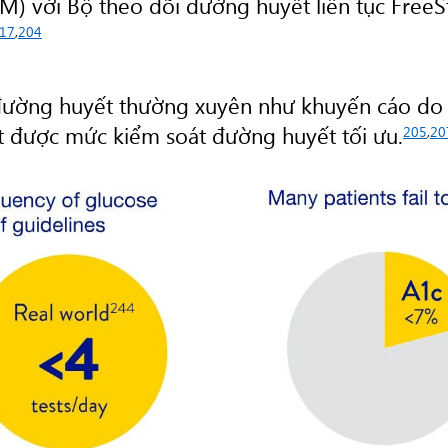
) với Bộ theo dõi đường huyết liên tục FreeSty
17
,
204
ường huyết thường xuyên như khuyến cáo do đa
t được mức kiểm soát đường huyết tối ưu.
205
,
20