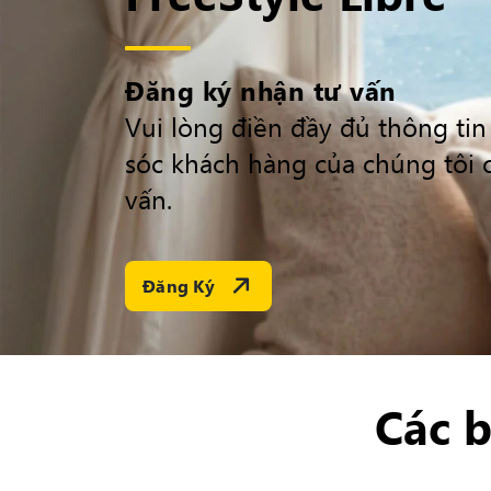
Đăng ký nhận tư vấn
Vui lòng điền đầy đủ thông ti
sóc khách hàng của chúng tôi c
vấn.
Open Link In New Tab
Đăng Ký
Các b