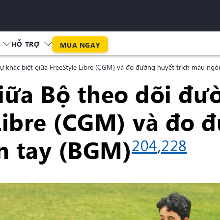
HỖ TRỢ
MUA NGAY
ự khác biệt giữa FreeStyle Libre (CGM) và đo đường huyết trích máu ng
iữa Bộ theo dõi đư
 Libre (CGM) và đo 
n tay (BGM)
204
,
228