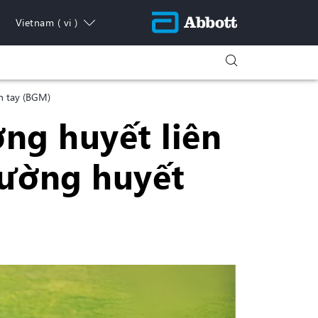
Vietnam
( vi )
ón tay (BGM)
ờng huyết liên
đường huyết