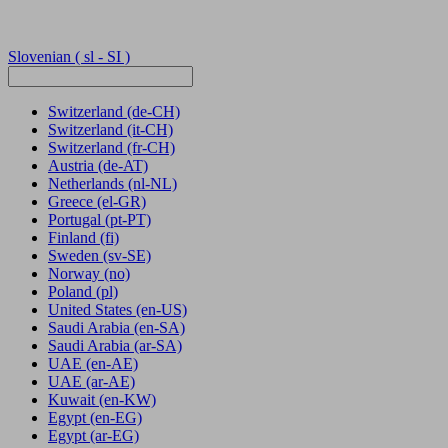
Slovenian
( sl - SI )
Switzerland
(de-CH)
Switzerland
(it-CH)
Switzerland
(fr-CH)
Austria
(de-AT)
Netherlands
(nl-NL)
Greece
(el-GR)
Portugal
(pt-PT)
Finland
(fi)
Sweden
(sv-SE)
Norway
(no)
Poland
(pl)
United States
(en-US)
Saudi Arabia
(en-SA)
Saudi Arabia
(ar-SA)
UAE
(en-AE)
UAE
(ar-AE)
Kuwait
(en-KW)
Egypt
(en-EG)
Egypt
(ar-EG)