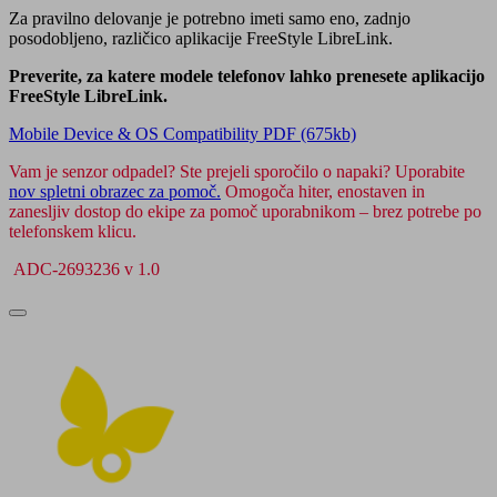
Za pravilno delovanje je potrebno imeti samo eno, zadnjo
posodobljeno, različico aplikacije FreeStyle LibreLink.
Preverite, za katere modele telefonov lahko prenesete aplikacijo
FreeStyle LibreLink.
Mobile Device & OS Compatibility PDF (675kb)
Vam je senzor odpadel? Ste prejeli sporočilo o napaki? Uporabite
nov spletni obrazec za pomoč.
Omogoča hiter, enostaven in
zanesljiv dostop do ekipe za pomoč uporabnikom – brez potrebe po
telefonskem klicu.
ADC-2693236 v 1.0