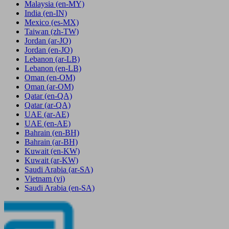
Malaysia
(en-MY)
India
(en-IN)
Mexico
(es-MX)
Taiwan
(zh-TW)
Jordan
(ar-JO)
Jordan
(en-JO)
Lebanon
(ar-LB)
Lebanon
(en-LB)
Oman
(en-OM)
Oman
(ar-OM)
Qatar
(en-QA)
Qatar
(ar-QA)
UAE
(ar-AE)
UAE
(en-AE)
Bahrain
(en-BH)
Bahrain
(ar-BH)
Kuwait
(en-KW)
Kuwait
(ar-KW)
Saudi Arabia
(ar-SA)
Vietnam
(vi)
Saudi Arabia
(en-SA)