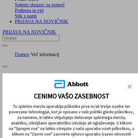
Spletni obrazec za pomoč
Podpora in viri
Stik z nami
PRIJAVA NA NOVIČNIK
PRIJAVA NA NOVIČNIK
Domov
Več informacij
ZEMLJEVID SPLETIŠČA
IZJAVE O OMEJITVI ODGOVORNOSTI IN VIRI
CENIMO VAŠO ZASEBNOST
STIK Z NAMI
To spletno mesto uporablja piškotke prve in/ali tretje osebe ter
povezane tehnologije, kot je opisano v naši politiki glede piškotkov,
za namene, ki lahko vključujejo delovanje spletnega mesta,
analitiko, izboljšano uporabniško izkušnjo ali oglaševanje. S klikom
na "Sprejmi vse" se lahko strinjate z našo uporabo vseh piškotkov, s
klikom na "Zavrni vse" zavrnete njihovo uporabo (razen obveznih