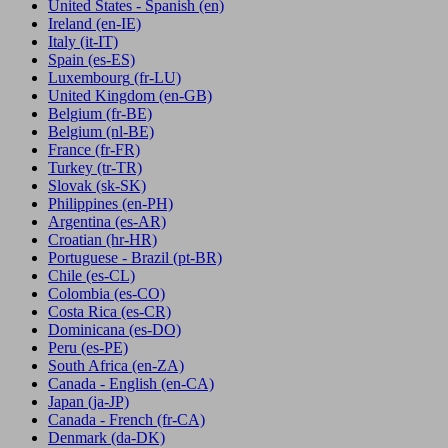
United States - Spanish
(en)
Ireland
(en-IE)
Italy
(it-IT)
Spain
(es-ES)
Luxembourg
(fr-LU)
United Kingdom
(en-GB)
Belgium
(fr-BE)
Belgium
(nl-BE)
France
(fr-FR)
Turkey
(tr-TR)
Slovak
(sk-SK)
Philippines
(en-PH)
Argentina
(es-AR)
Croatian
(hr-HR)
Portuguese - Brazil
(pt-BR)
Chile
(es-CL)
Colombia
(es-CO)
Costa Rica
(es-CR)
Dominicana
(es-DO)
Peru
(es-PE)
South Africa
(en-ZA)
Canada - English
(en-CA)
Japan
(ja-JP)
Canada - French
(fr-CA)
Denmark
(da-DK)