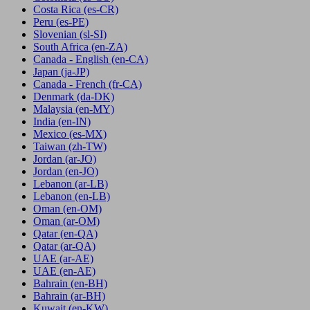
Costa Rica
(es-CR)
Peru
(es-PE)
Slovenian
(sl-SI)
South Africa
(en-ZA)
Canada - English
(en-CA)
Japan
(ja-JP)
Canada - French
(fr-CA)
Denmark
(da-DK)
Malaysia
(en-MY)
India
(en-IN)
Mexico
(es-MX)
Taiwan
(zh-TW)
Jordan
(ar-JO)
Jordan
(en-JO)
Lebanon
(ar-LB)
Lebanon
(en-LB)
Oman
(en-OM)
Oman
(ar-OM)
Qatar
(en-QA)
Qatar
(ar-QA)
UAE
(ar-AE)
UAE
(en-AE)
Bahrain
(en-BH)
Bahrain
(ar-BH)
Kuwait
(en-KW)