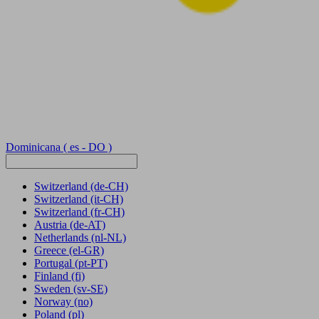
Dominicana
( es - DO )
Switzerland
(de-CH)
Switzerland
(it-CH)
Switzerland
(fr-CH)
Austria
(de-AT)
Netherlands
(nl-NL)
Greece
(el-GR)
Portugal
(pt-PT)
Finland
(fi)
Sweden
(sv-SE)
Norway
(no)
Poland
(pl)