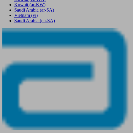
Kuwait
(ar-KW)
Saudi Arabia
(ar-SA)
Vietnam
(vi)
Saudi Arabia
(en-SA)