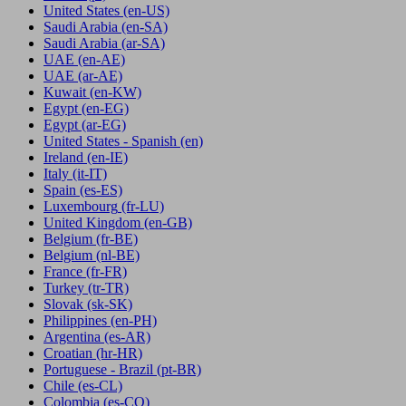
United States
(en-US)
Saudi Arabia
(en-SA)
Saudi Arabia
(ar-SA)
UAE
(en-AE)
UAE
(ar-AE)
Kuwait
(en-KW)
Egypt
(en-EG)
Egypt
(ar-EG)
United States - Spanish
(en)
Ireland
(en-IE)
Italy
(it-IT)
Spain
(es-ES)
Luxembourg
(fr-LU)
United Kingdom
(en-GB)
Belgium
(fr-BE)
Belgium
(nl-BE)
France
(fr-FR)
Turkey
(tr-TR)
Slovak
(sk-SK)
Philippines
(en-PH)
Argentina
(es-AR)
Croatian
(hr-HR)
Portuguese - Brazil
(pt-BR)
Chile
(es-CL)
Colombia
(es-CO)