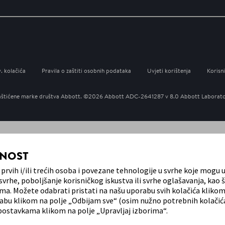
v. kolačića
Pravila o zaštiti osobnih podataka
Uvjeti korištenja
Korisni
u zaštićene marke društva Abbott. ©2026 Abbott ADC-2641287 v 8.0 Abbott Laboratori
TNOST
prvih i/ili trećih osoba i povezane tehnologije u svrhe koje mogu u
vrhe, poboljšanje korisničkog iskustva ili svrhe oglašavanja, kao š
ma. Možete odabrati pristati na našu uporabu svih kolačića klikom
rabu klikom na polje „Odbijam sve“ (osim nužno potrebnih kolačića
m postavkama klikom na polje „Upravljaj izborima“.