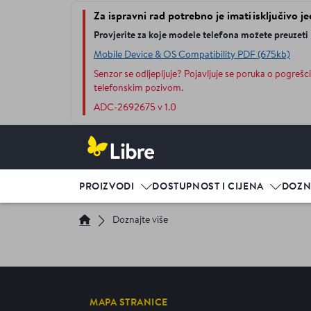
Za ispravni rad potrebno je imati isključivo je
Provjerite za koje modele telefona možete preuzeti
Mobile Device & OS Compatibility PDF (675kb)
Senzor se odljepljuje? Pojavljuje se poruka o pogrešci
telefonskim pozivom.
ADC-2692675 v 1.0
PROIZVODI
DOSTUPNOST I CIJENA
DOZN
Doznajte više
MAPA STRANICE