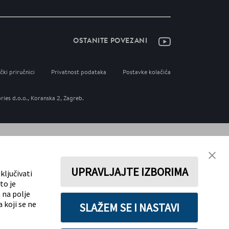
OSTANITE POVEZANI
čki priručnici
Privatnost podataka
Postavke kolačića
es d.o.o., Koranska 2, Zagreb.
UPRAVLJAJTE IZBORIMA
ključivati
to je
 na polje
 koji se ne
SLAŽEM SE I NASTAVI