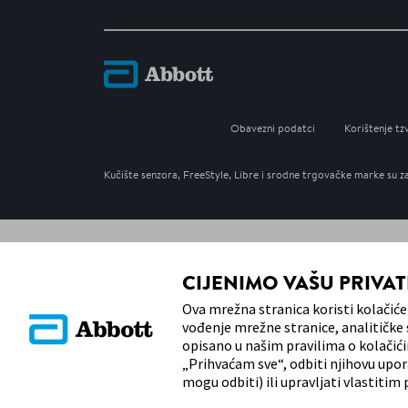
Obavezni podatci
Korištenje tz
Kučište senzora, FreeStyle, Libre i srodne trgovačke marke s
CIJENIMO VAŠU PRIVA
Ova mrežna stranica koristi kolačiće 
vođenje mrežne stranice, analitičke s
opisano u našim pravilima o kolačići
„Prihvaćam sve“, odbiti njihovu upo
mogu odbiti) ili upravljati vlastiti