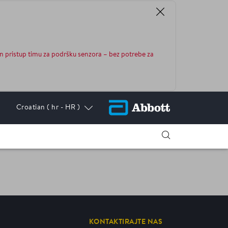
n pristup timu za podršku senzora – bez potrebe za
Croatian
( hr - HR )
KONTAKTIRAJTE NAS