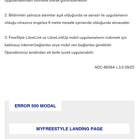
uygulamasından otomatik olarak görüntülenebilir.
2. Bildirimler yalnızca alarmlar açık olduğunda ve sensör ile uygulamanın
olduğu cihazınız engelsiz 6 metre mesafe içerisinde olduğunda alınacaktır.
3. FreeStyle LibreLink ve LibreLinkUp mobil uygulamalarını indirmek için
kablosuz internet bağlantısı veya mobil veri bağlantısı gereklidir.
Operatörünüz tarafından ek tarife ücreti uygulanabilir.
ADC-66564 v.3.0 09/25
ERROR 500 MODAL
MYFREESTYLE LANDING PAGE