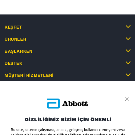
KEŞFET
ÜRÜNLER
BAŞLARKEN
DESTEK
MÜŞTERI HIZMETLERI
Gizlilik Politikası
Kullanım Koşulları
Satış Koşulları
GİZLİLİĞİNİZ BİZİM İÇİN ÖNEMLİ
Çerez Politikası
Aydınlatma Metni
Açık Rıza Metni Ticari
Bu site, sitenin çalışması, analiz, gelişmiş kullanıcı deneyimi veya
Açık Rıza Metni Yurtdışı
Çerez Tercihleri