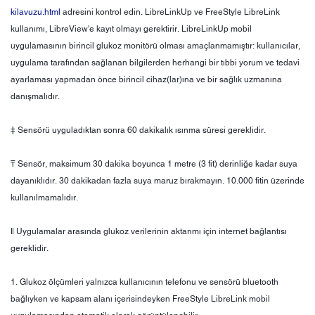
kilavuzu.html
adresini kontrol edin. LibreLinkUp ve FreeStyle LibreLink
kullanımı, LibreView'e kayıt olmayı gerektirir. LibreLinkUp mobil
uygulamasının birincil glukoz monitörü olması amaçlanmamıştır: kullanıcılar,
uygulama tarafından sağlanan bilgilerden herhangi bir tıbbi yorum ve tedavi
ayarlaması yapmadan önce birincil cihaz(lar)ına ve bir sağlık uzmanına
danışmalıdır.
‡ Sensörü uyguladıktan sonra 60 dakikalık ısınma süresi gereklidir.
₸ Sensör, maksimum 30 dakika boyunca 1 metre (3 fit) derinliğe kadar suya
dayanıklıdır. 30 dakikadan fazla suya maruz bırakmayın. 10.000 fitin üzerinde
kullanılmamalıdır.
ǁ Uygulamalar arasında glukoz verilerinin aktarımı için internet bağlantısı
gereklidir.
1. Glukoz ölçümleri yalnızca kullanıcının telefonu ve sensörü bluetooth
bağlıyken ve kapsam alanı içerisindeyken FreeStyle LibreLink mobil