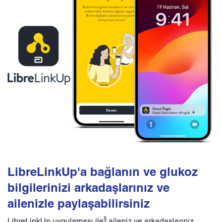
LibreLinkUp'a bağlanın ve glukoz
bilgilerinizi arkadaşlarınız ve
ailenizle paylaşabilirsiniz
§
LibreLinkUp uygulaması ile
aileniz ve arkadaşlarınız