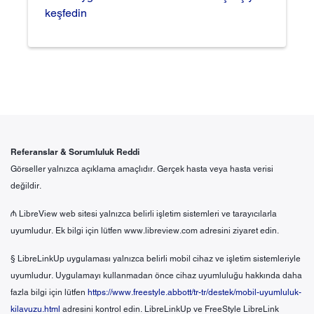
keşfedin
Referanslar & Sorumluluk Reddi
Görseller yalnızca açıklama amaçlıdır. Gerçek hasta veya hasta verisi
değildir.
₼ LibreView web sitesi yalnızca belirli işletim sistemleri ve tarayıcılarla
uyumludur. Ek bilgi için lütfen www.libreview.com adresini ziyaret edin.
§ LibreLinkUp uygulaması yalnızca belirli mobil cihaz ve işletim sistemleriyle
uyumludur. Uygulamayı kullanmadan önce cihaz uyumluluğu hakkında daha
fazla bilgi için lütfen
https://www.freestyle.abbott/tr-tr/destek/mobil-uyumluluk-
kilavuzu.html
adresini kontrol edin. LibreLinkUp ve FreeStyle LibreLink