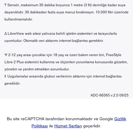
₸ Sensör, maksimum 30 dakika boyunca 1 metre (3 fit) derinliğe kadar suya
dayanıklıdır. 30 dakikadan fazla suya maruz bırakmayın. 10.000 fitin üzerinde
kullanılmamalıdır.
Δ LibreView web sitesi yalnızca belirli işletim sistemleri ve tarayıcılarla
uyumludur. Otomatik veri aktarımı internet bağlantısı gerektirir.
Ѱ 2-12 yaş arası çocuklar için 18 yaş ve üzeri bakım veren biri, FreeStyle
Libre 2 Plus sistemini kullanma ve ölçümleri yorumlama konusunda gözetim,
yönetim ve yardım etmekten sorumludur.
ǁ Uygulamalar arasında glukoz verilerinin aktarımı için internet bağlantısı
gereklidir.
ADC-66565 v.2.0 09/25
Bu site reCAPTCHA tarafından korunmaktadır ve Google
Gizlilik
Politikası
ile
Hizmet Şartları
geçerlidir.