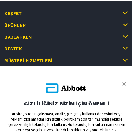
KEŞFET
ÜRÜNLER
BAŞLARKEN
DESTEK
MÜŞTERI HIZMETLERI
Gizlilik Politikası
Kullanım Koşulları
Satış Koşulları
GİZLİLİĞİNİZ BİZİM İÇİN ÖNEMLİ
Çerez Politikası
Aydınlatma Metni
Açık Rıza Metni Ticari
Bu site, sitenin çalışması, analiz, gelişmiş kullanıcı deneyimi veya
Açık Rıza Metni Yurtdışı
Çerez Tercihleri
reklam gibi amaçlar için gizlilik politikamızda tanımlandığı şekilde
çerez ve ilgili teknolojileri kullanır. Bu teknolojileri kullanmamıza izin
vermeyi seçebilir veya kendi tercihlerinizi yönetebilirsiniz.
Sensör muhafazası, FreeStyle, Libre ve ilgili marka markaları Abbott'un