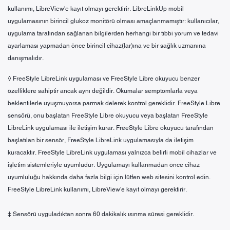
kullanımı, LibreView'e kayıt olmayı gerektirir. LibreLinkUp mobil
uygulamasının birincil glukoz monitörü olması amaçlanmamıştır: kullanıcılar,
uygulama tarafından sağlanan bilgilerden herhangi bir tıbbi yorum ve tedavi
ayarlaması yapmadan önce birincil cihaz(lar)ına ve bir sağlık uzmanına
danışmalıdır.
◊ FreeStyle LibreLink uygulaması ve FreeStyle Libre okuyucu benzer
özelliklere sahiptir ancak aynı değildir. Okumalar semptomlarla veya
beklentilerle uyuşmuyorsa parmak delerek kontrol gereklidir. FreeStyle Libre
sensörü, onu başlatan FreeStyle Libre okuyucu veya başlatan FreeStyle
LibreLink uygulaması ile iletişim kurar. FreeStyle Libre okuyucu tarafından
başlatılan bir sensör, FreeStyle LibreLink uygulamasıyla da iletişim
kuracaktır. FreeStyle LibreLink uygulaması yalnızca belirli mobil cihazlar ve
işletim sistemleriyle uyumludur. Uygulamayı kullanmadan önce cihaz
uyumluluğu hakkında daha fazla bilgi için lütfen web sitesini kontrol edin.
FreeStyle LibreLink kullanımı, LibreView'e kayıt olmayı gerektirir.
‡ Sensörü uyguladıktan sonra 60 dakikalık ısınma süresi gereklidir.