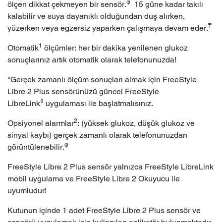
φ
ölçen dikkat çekmeyen bir sensör.
15 güne kadar takılı
kalabilir ve suya dayanıklı olduğundan duş alırken,
₸
yüzerken veya egzersiz yaparken çalışmaya devam eder.
1
Otomatik
ölçümler: her bir dakika yenilenen glukoz
sonuçlarınız artık otomatik olarak telefonunuzda!
*Gerçek zamanlı ölçüm sonuçları almak için FreeStyle
Libre 2 Plus sensörünüzü güncel FreeStyle
◊
LibreLink
uygulaması ile başlatmalısınız.
2
Opsiyonel alarmlar
: (yüksek glukoz, düşük glukoz ve
sinyal kaybı) gerçek zamanlı olarak telefonunuzdan
φ
görüntülenebilir.
FreeStyle Libre 2 Plus sensör yalnızca FreeStyle LibreLink
mobil uygulama ve FreeStyle Libre 2 Okuyucu ile
uyumludur!
Kutunun içinde 1 adet FreeStyle Libre 2 Plus sensör ve