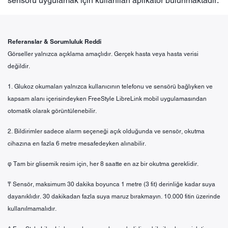
sensörü uygulamak için kullanılan aplikatör bulunmaktadır.
Referanslar & Sorumluluk Reddi
Görseller yalnızca açıklama amaçlıdır. Gerçek hasta veya hasta verisi
değildir.
1. Glukoz okumaları yalnızca kullanıcının telefonu ve sensörü bağlıyken ve
kapsam alanı içerisindeyken FreeStyle LibreLink mobil uygulamasından
otomatik olarak görüntülenebilir.
2. Bildirimler sadece alarm seçeneği açık olduğunda ve sensör, okutma
cihazına en fazla 6 metre mesafedeyken alınabilir.
φ Tam bir glisemik resim için, her 8 saatte en az bir okutma gereklidir.
₸ Sensör, maksimum 30 dakika boyunca 1 metre (3 fit) derinliğe kadar suya
dayanıklıdır. 30 dakikadan fazla suya maruz bırakmayın. 10.000 fitin üzerinde
kullanılmamalıdır.