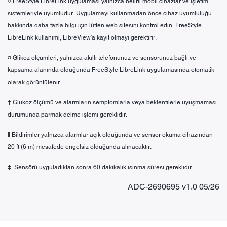
◊ FreeStyle LibreLink uygulaması yalnızca belirli mobil cihazlar ve işletim
sistemleriyle uyumludur. Uygulamayı kullanmadan önce cihaz uyumluluğu
hakkında daha fazla bilgi için lütfen web sitesini kontrol edin. FreeStyle
LibreLink kullanımı, LibreView'a kayıt olmayı gerektirir.
¤ Glikoz ölçümleri, yalnızca akıllı telefonunuz ve sensörünüz bağlı ve
kapsama alanında olduğunda FreeStyle LibreLink uygulamasında otomatik
olarak görüntülenir.
† Glukoz ölçümü ve alarmların semptomlarla veya beklentilerle uyuşmaması
durumunda parmak delme işlemi gereklidir.
ǁ Bildirimler yalnızca alarmlar açık olduğunda ve sensör okuma cihazından
20 ft (6 m) mesafede engelsiz olduğunda alınacaktır.
‡ Sensörü uyguladıktan sonra 60 dakikalık ısınma süresi gereklidir.
ADC-2690695 v1.0 05/26