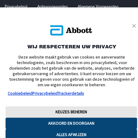
Privacybeleid
Actievoorwaarden
Algemene Voorwaarden
Leveringsvoorwaarden
Cookiebeleid
Facebookbeleid
Toegankelijkheidsverklaring
Disclaimers
Verklaring inzake Dataverordening
Cookie Voorkeursinstellingen
WIJ RESPECTEREN UW PRIVACY
© 2026 Abbott. Alle rechten voorbehouden. Libre, het vlinder logo, de vorm
van de sensor, de kleur geel en gerelateerde merkaanduidingen zijn
Deze website maakt gebruik van cookies en aanverwante
intellectueel eigendom van Abbott. Android en Google Play zijn
technologieën, zoals beschreven in ons privacybeleid, voor
handelsmerken van Google LLC. iPhone en App Store zijn handelsmerken
van Apple Inc. Andere handelsmerken zijn eigendom van hun
doeleinden zoals het gebruik van de website, analyses, verbeterde
respectievelijke eigenaren. Afbeeldingen zijn enkel ter illustratie. Het betreft
gebruikerservaring of advertenties. U kunt ervoor kiezen om uw
geen echte patiënt of zorgverlener. Deze informatie is enkel bedoeld voor
toestemming te geven voor ons gebruik van deze technologieën of
inwoners van Nederland. ADC-76851 v8
om uw eigen voorkeuren te beheren.
Cookiebeleid
Privacybeleid
Trackerdetails
KEUZES BEHEREN
AKKOORD EN DOORGAAN
ALLES AFWIJZEN