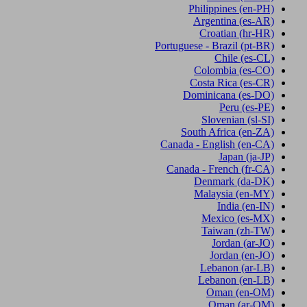
Philippines
(en-PH)
Argentina
(es-AR)
Croatian
(hr-HR)
Portuguese - Brazil
(pt-BR)
Chile
(es-CL)
Colombia
(es-CO)
Costa Rica
(es-CR)
Dominicana
(es-DO)
Peru
(es-PE)
Slovenian
(sl-SI)
South Africa
(en-ZA)
Canada - English
(en-CA)
Japan
(ja-JP)
Canada - French
(fr-CA)
Denmark
(da-DK)
Malaysia
(en-MY)
India
(en-IN)
Mexico
(es-MX)
Taiwan
(zh-TW)
Jordan
(ar-JO)
Jordan
(en-JO)
Lebanon
(ar-LB)
Lebanon
(en-LB)
Oman
(en-OM)
Oman
(ar-OM)