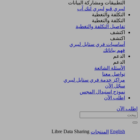
التطبيقات ومشاركة البيانات
ليبري ڤيو
ليبري لنك آب
التكلفة والتغطية
التكلفة والتغطية
تفاصيل التكلفة والتغطية
اكتشف​
اكتشف​
أساسيات فري ستايل ليبري
فهم بياناتك
الدعم
الدعم
الأسئلة الشائعة
تواصل معنا
مراكز خدمة فري ستايل ليبري
سجّل الآن​
نموذج استبدال المجس
اطلب الآن
اطلب الآن
Libre Data Sharing
English
المنتجات