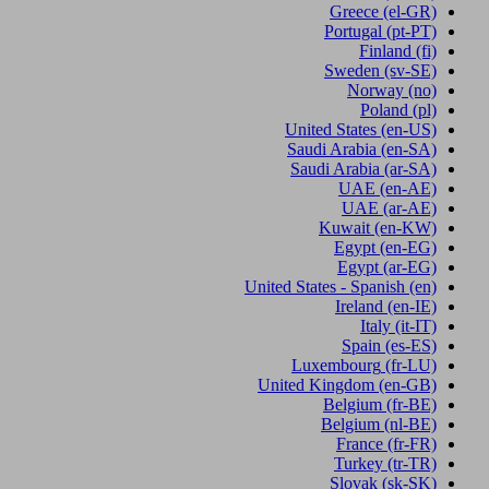
Greece
(el-GR)
Portugal
(pt-PT)
Finland
(fi)
Sweden
(sv-SE)
Norway
(no)
Poland
(pl)
United States
(en-US)
Saudi Arabia
(en-SA)
Saudi Arabia
(ar-SA)
UAE
(en-AE)
UAE
(ar-AE)
Kuwait
(en-KW)
Egypt
(en-EG)
Egypt
(ar-EG)
United States - Spanish
(en)
Ireland
(en-IE)
Italy
(it-IT)
Spain
(es-ES)
Luxembourg
(fr-LU)
United Kingdom
(en-GB)
Belgium
(fr-BE)
Belgium
(nl-BE)
France
(fr-FR)
Turkey
(tr-TR)
Slovak
(sk-SK)