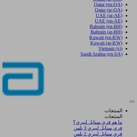
Qatar
(en-QA)
Qatar
(ar-QA)
UAE
(ar-AE)
UAE
(en-AE)
Bahrain
(en-BH)
Bahrain
(ar-BH)
Kuwait
(en-KW)
Kuwait
(ar-KW)
Vietnam
(vi)
Saudi Arabia
(en-SA)
المنتجات
المنتجات
ما هو فري ستايل ليبري؟
فري ستايل ليبري 3 بلس​
فري ستايل ليبري 2 بلس​