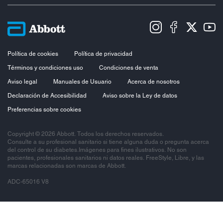
Política de cookies
Política de privacidad
Términos y condiciones uso
Condiciones de venta
Aviso legal
Manuales de Usuario
Acerca de nosotros
Declaración de Accesibilidad
Aviso sobre la Ley de datos
Preferencias sobre cookies
Copyright © 2026 Abbott. Todos los derechos reservados.
Consulte a su profesional sanitario si tiene alguna duda o pregunta acerca
del control de su diabetes.Imágenes para fines ilustrativos. No son
pacientes, profesionales sanitarios ni datos reales. FreeStyle, Libre, y las
marcas relacionadas son marcas de Abbott.
ADC-65016 V8