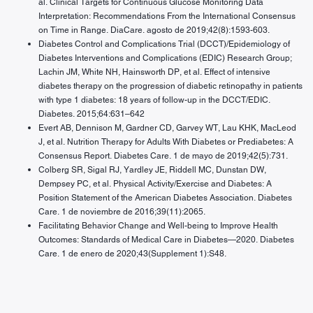
al. Clinical Targets for Continuous Glucose Monitoring Data
Interpretation: Recommendations From the International Consensus
on Time in Range. DiaCare. agosto de 2019;42(8):1593-603.
Diabetes Control and Complications Trial (DCCT)/Epidemiology of
Diabetes Interventions and Complications (EDIC) Research Group;
Lachin JM, White NH, Hainsworth DP, et al. Effect of intensive
diabetes therapy on the progression of diabetic retinopathy in patients
with type 1 diabetes: 18 years of follow-up in the DCCT/EDIC.
Diabetes. 2015;64:631–642
Evert AB, Dennison M, Gardner CD, Garvey WT, Lau KHK, MacLeod
J, et al. Nutrition Therapy for Adults With Diabetes or Prediabetes: A
Consensus Report. Diabetes Care. 1 de mayo de 2019;42(5):731.
Colberg SR, Sigal RJ, Yardley JE, Riddell MC, Dunstan DW,
Dempsey PC, et al. Physical Activity/Exercise and Diabetes: A
Position Statement of the American Diabetes Association. Diabetes
Care. 1 de noviembre de 2016;39(11):2065.
Facilitating Behavior Change and Well-being to Improve Health
Outcomes: Standards of Medical Care in Diabetes—2020. Diabetes
Care. 1 de enero de 2020;43(Supplement 1):S48.