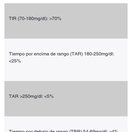
TIR (70-180mg/dl): >70%
Tiempo por encima de rango (TAR) 180-250mg/dl:
<25%
TAR >250mg/dl: <5%
Tiempo por debajo de rango (TBR) 54-69mg/dl: <4%