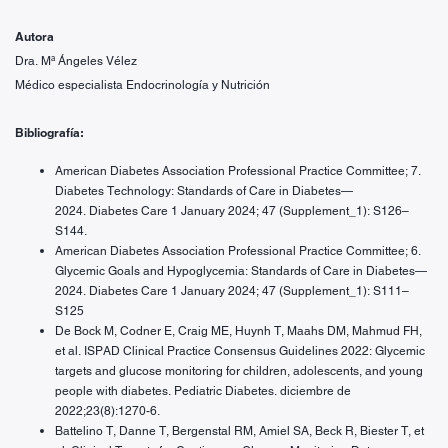
Autora
Dra. Mª Ángeles Vélez
Médico especialista Endocrinología y Nutrición
Bibliografía:
American Diabetes Association Professional Practice Committee; 7.
Diabetes Technology: Standards of Care in Diabetes—
2024. Diabetes Care 1 January 2024; 47 (Supplement_1): S126–
S144.
American Diabetes Association Professional Practice Committee; 6.
Glycemic Goals and Hypoglycemia: Standards of Care in Diabetes—
2024. Diabetes Care 1 January 2024; 47 (Supplement_1): S111–
S125
De Bock M, Codner E, Craig ME, Huynh T, Maahs DM, Mahmud FH,
et al. ISPAD Clinical Practice Consensus Guidelines 2022: Glycemic
targets and glucose monitoring for children, adolescents, and young
people with diabetes. Pediatric Diabetes. diciembre de
2022;23(8):1270-6.
Battelino T, Danne T, Bergenstal RM, Amiel SA, Beck R, Biester T, et