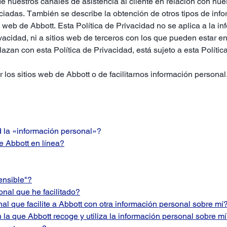
e nuestros canales de asistencia al cliente en relación con nue
ciadas. También se describe la obtención de otros tipos de inf
s web de Abbott. Esta Política de Privacidad no se aplica a la i
vacidad, ni a sitios web de terceros con los que pueden estar e
lazan con esta Política de Privacidad, está sujeto a esta Políti
r los sitios web de Abbott o de facilitarnos información personal
d la «información personal»?
e Abbott en línea?
ensible"?
onal que he facilitado?
l que facilite a Abbott con otra información personal sobre mí
a que Abbott recoge y utiliza la información personal sobre m