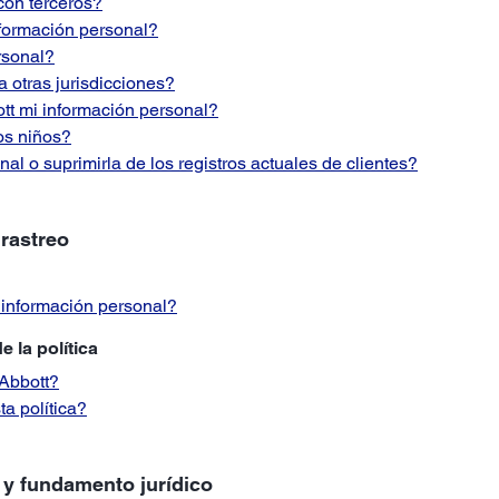
con terceros?
nformación personal?
rsonal?
a otras jurisdicciones?
tt mi información personal?
os niños?
l o suprimirla de los registros actuales de clientes?
 rastreo
 información personal?
 la política
Abbott?
a política?
s y fundamento jurídico