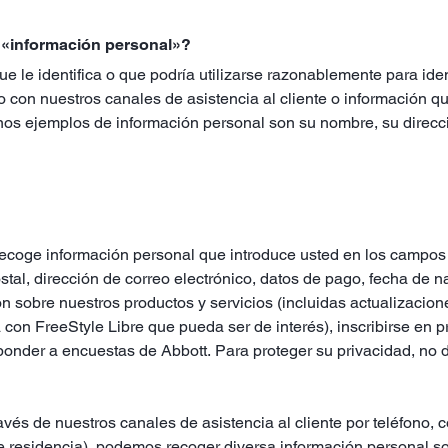
a «información personal»?
e le identifica o que podría utilizarse razonablemente para iden
 con nuestros canales de asistencia al cliente o información qu
os ejemplos de información personal son su nombre, su direcció
recoge información personal que introduce usted en los campos 
tal, dirección de correo electrónico, datos de pago, fecha de na
ón sobre nuestros productos y servicios (incluidas actualizacion
 con FreeStyle Libre que pueda ser de interés), inscribirse en 
sponder a encuestas de Abbott. Para proteger su privacidad, no d
vés de nuestros canales de asistencia al cliente por teléfono, c
 de residencia), podemos recoger diversa información personal 