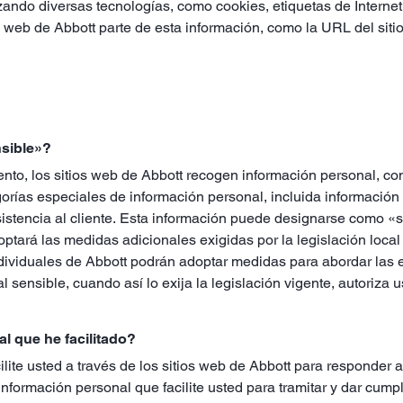
zando diversas tecnologías, como cookies, etiquetas de Interne
 web de Abbott parte de esta información, como la URL del sitio
sible»?
nto, los sitios web de Abbott recogen información personal, co
as especiales de información personal, incluida información rel
istencia al cliente. Esta información puede designarse como «se
ptará las medidas adicionales exigidas por la legislación local
individuales de Abbott podrán adoptar medidas para abordar las 
l sensible, cuando así lo exija la legislación vigente, autoriza us
l que he facilitado?
cilite usted a través de los sitios web de Abbott para responder 
la información personal que facilite usted para tramitar y dar cu