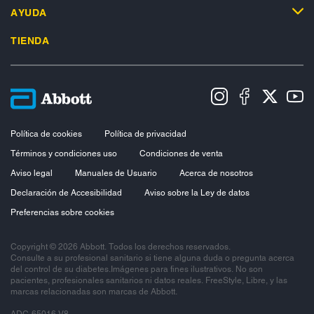
AYUDA
TIENDA
Política de cookies
Política de privacidad
Términos y condiciones uso
Condiciones de venta
Aviso legal
Manuales de Usuario
Acerca de nosotros
Declaración de Accesibilidad
Aviso sobre la Ley de datos
Preferencias sobre cookies
Copyright © 2026 Abbott. Todos los derechos reservados.
Consulte a su profesional sanitario si tiene alguna duda o pregunta acerca
del control de su diabetes.Imágenes para fines ilustrativos. No son
pacientes, profesionales sanitarios ni datos reales. FreeStyle, Libre, y las
marcas relacionadas son marcas de Abbott.